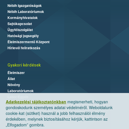
Nébih Igazgatóságok
Nébih Laboratóriumok
Kormányhivatalok
Sajtókapcsolat
Ügyfélszolgálat
Hatósági jogsegély
Élelmiszermentő Központ
Hírlevél feliratkozás
Gyakori kérdések
Élelmiszer
Állat
Növény
Laboratóriumok
Labor/Egyéb
Adatkezelési tájékoztatónkban
megismerheti, hogyan
gondoskodunk személyes adatai védelméről. Weboldalunk
cookie-kat (sütiket) használ a jobb felhasználói élmény
érdekében, melynek biztosításához kérjük, kattintson az
„Elfogadom” gombra.