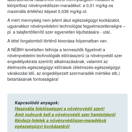
klórpirifosz növényvédőszer-maradékot: a 0,01 mg/kg-os
maximális értékhez képest 0,038 mg/kg-ot.
A mért mennyiség nem jelent akut egészségügyi kockázatot,
ugyanakkor növényvédelmi technológiai fegyelmezetlenségre –
pl. a talajfertőtlenítő szer egyenetlen kijuttatására - utal..
A tétel forgalomból történő kivonása folyamatban van.
A NÉBIH ismételten felhívja a termesztők figyelmét a
növényvédelmi technológiák előírásszerű (a növényvédő szer
engedélyokirata szerinti) alkalmazásának, valamint az
élelmezés-egészségügyi előírások (élelmezés-egészségügyi
várakozási idő, az engedélyezett szermaradék mértéke stb.)
betartásának fontosságára!
Kapcsolódó anyagok:
Használja felelősséggel a növényvédő szert!
Amit tudnunk kell a növényvédő szer hamisításról
Kérdezz-felelek a növényvédőszer-maradékok
egészségügyi kockázatáról