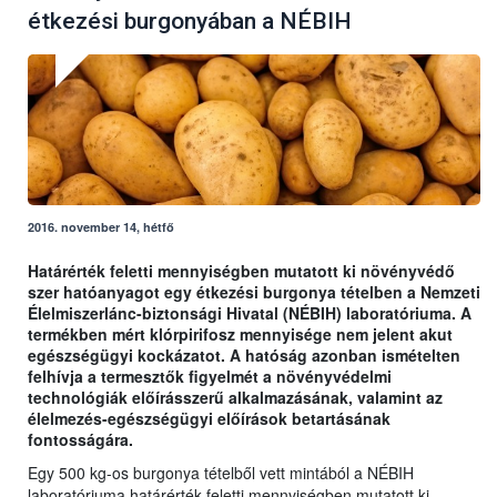
étkezési burgonyában a NÉBIH
2016. november 14, hétfő
Határérték feletti mennyiségben mutatott ki növényvédő
szer hatóanyagot egy étkezési burgonya tételben a Nemzeti
Élelmiszerlánc-biztonsági Hivatal (NÉBIH) laboratóriuma. A
termékben mért klórpirifosz mennyisége nem jelent akut
egészségügyi kockázatot. A hatóság azonban ismételten
felhívja a termesztők figyelmét a növényvédelmi
technológiák előírásszerű alkalmazásának, valamint az
élelmezés-egészségügyi előírások betartásának
fontosságára.
Egy 500 kg-os burgonya tételből vett mintából a NÉBIH
laboratóriuma határérték feletti mennyiségben mutatott ki