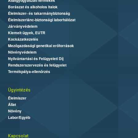
Állatgyógyászati termékek
Borászat és alkoholos italok
Élelmiszer- és takarmánybiztonság
Élelmiszerlánc-biztonsági laborhálózat
Járványvédelem
Kiemelt ügyek, EUTR
Kockázatkezelés
Mezőgazdasági genetikai erőforrások
Növényvédelem
Nyilvántartási és Felügyeleti Díj
Rendszerszervezés és felügyelet
Termékpálya-ellenőrzés
Ügyintézés
Élelmiszer
Állat
Növény
Labor/Egyéb
Kapcsolat