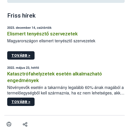
Friss hírek
2023. december 14, csütörtök
Elismert tenyésztő szervezetek
Magyarországon elismert tenyésztő szervezetek
TOVÁBB >
2022. május 23, hétfő
Katasztrófahelyzetek esetén alkalmazható
engedmények
Növényevők esetén a takarmány legalább 60%-ának magából a
termelőegységből kell származnia, ha ez nem lehetséges, akkor
más ökológiai gazdaságokkal együttműködésben kell előállítani.
TOVÁBB >
Az emlősök táplálása során előtérbe kell helyezni az anyatejes
táplálást az az adott fajra vonatkozóan előírt minimális ideig.