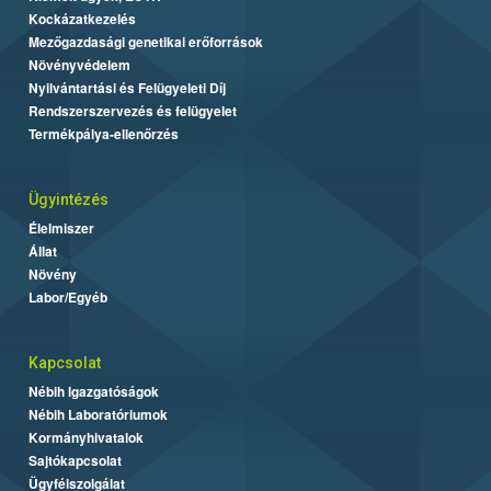
Kockázatkezelés
Mezőgazdasági genetikai erőforrások
Növényvédelem
Nyilvántartási és Felügyeleti Díj
Rendszerszervezés és felügyelet
Termékpálya-ellenőrzés
Ügyintézés
Élelmiszer
Állat
Növény
Labor/Egyéb
Kapcsolat
Nébih Igazgatóságok
Nébih Laboratóriumok
Kormányhivatalok
Sajtókapcsolat
Ügyfélszolgálat