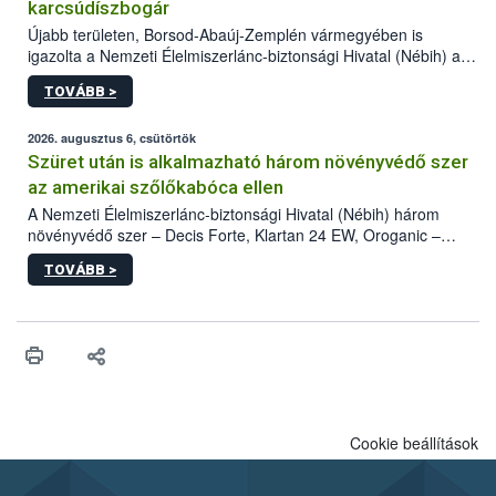
karcsúdíszbogár
Újabb területen, Borsod-Abaúj-Zemplén vármegyében is
igazolta a Nemzeti Élelmiszerlánc-biztonsági Hivatal (Nébih) a
kőrisrontó karcsúdíszbogár (Agrilus planipennis) jelenlétét. A
TOVÁBB >
kártevőt nem csak színcsapdában találták meg, de már fertőzött
fában is azonosították. A növényvédelmi szakemberek folytatják
az intenzív felderítést, emellett az intézkedéseket a szlovák
2026. augusztus 6, csütörtök
hatósággal is összehangolják a terjedés megállítása érdekében.
Szüret után is alkalmazható három növényvédő szer
az amerikai szőlőkabóca ellen
A Nemzeti Élelmiszerlánc-biztonsági Hivatal (Nébih) három
növényvédő szer – Decis Forte, Klartan 24 EW, Oroganic –
engedélyokiratát módosította, így azok a szüretet követően,
TOVÁBB >
egészen a vesszőérettség (BBCH 91) stádiumáig
felhasználhatóak a szőlőben. A kiterjesztések célja, hogy a korai
érésű szőlőkben is legyen lehetőség a károsító elleni további
védekezésre. Az Oroganic készítmény kis kiszerelésben kiskerti
felhasználók számára is elérhető és ökológiai termesztésben is
engedélyezett.
Cookie beállítások