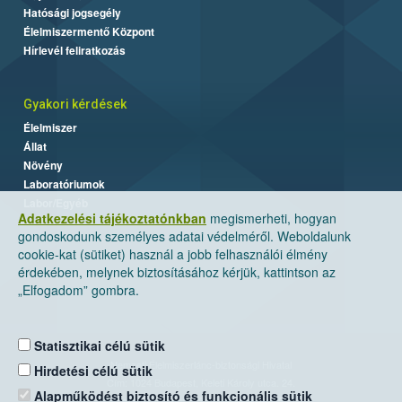
Hatósági jogsegély
Élelmiszermentő Központ
Hírlevél feliratkozás
Gyakori kérdések
Élelmiszer
Állat
Növény
Laboratóriumok
Labor/Egyéb
Adatkezelési tájékoztatónkban
megismerheti, hogyan
gondoskodunk személyes adatai védelméről. Weboldalunk
cookie-kat (sütiket) használ a jobb felhasználói élmény
érdekében, melynek biztosításához kérjük, kattintson az
„Elfogadom” gombra.
Statisztikai célú sütik
Nemzeti Élelmiszerlánc-biztonsági Hivatal
Hirdetési célú sütik
Cím: 1024 Budapest, Keleti Károly utca. 24.
Alapműködést biztosító és funkcionális sütik
Levelezési cím: 1525 Budapest. Pf. 30.