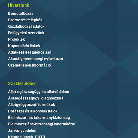
Hivatalunk
Bemutatkozás
Szervezeti felépítés
Gazdálkodási adatok
Felügyeleti szervünk
Projektek
Kapcsolódó linkek
Adatkezelési tájékoztató
Akadálymentességi nyilatkozat
Üzemeltetési információ
Szakterületek
Állat-egészségügy és állatvédelem
Állategészségügyi diagnosztika
Állatgyógyászati termékek
Borászat és alkoholos italok
Élelmiszer- és takarmánybiztonság
Élelmiszerlánc-biztonsági laborhálózat
Járványvédelem
Kiemelt ügyek, EUTR