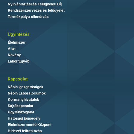
Nyilvántartási és Felügyeleti Díj
Rendszerszervezés és felügyelet
Termékpálya-ellenőrzés
Ügyintézés
Élelmiszer
Állat
Növény
Labor/Egyéb
Kapcsolat
Nébih Igazgatóságok
Nébih Laboratóriumok
Kormányhivatalok
Sajtókapcsolat
Ügyfélszolgálat
Hatósági jogsegély
Élelmiszermentő Központ
Hírlevél feliratkozás