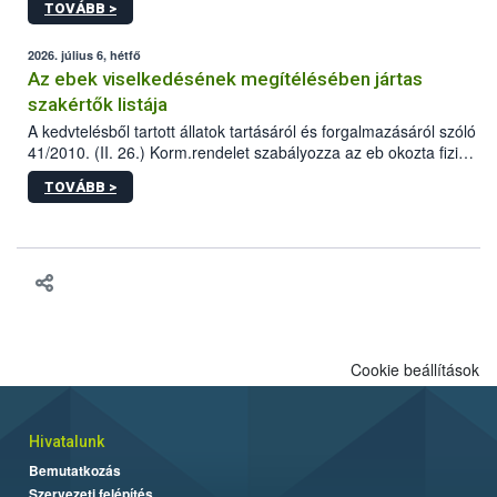
TOVÁBB >
tervezett új épületébe.
2026. július 6, hétfő
Az ebek viselkedésének megítélésében jártas
szakértők listája
A kedvtelésből tartott állatok tartásáról és forgalmazásáról szóló
41/2010. (II. 26.) Korm.rendelet szabályozza az eb okozta fizikai
sérülés, illetve ennek veszélye keletkezésekor felmerülő
TOVÁBB >
hatósági feladatokat, valamint a veszélyes eb tartását és annak
engedélyezését. Ezen eljárások során szükség esetén be kell
vonni az ebek viselkedésének megítélésében jártas szakértőt.
Cookie beállítások
Hivatalunk
Bemutatkozás
Szervezeti felépítés