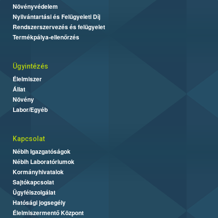
Növényvédelem
Nyilvántartási és Felügyeleti Díj
Rendszerszervezés és felügyelet
Termékpálya-ellenőrzés
Ügyintézés
Élelmiszer
Állat
Növény
Labor/Egyéb
Kapcsolat
Nébih Igazgatóságok
Nébih Laboratóriumok
Kormányhivatalok
Sajtókapcsolat
Ügyfélszolgálat
Hatósági jogsegély
Élelmiszermentő Központ