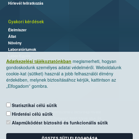
Hírlevél feliratkozás
Gyakori kérdések
Élelmiszer
Állat
Növény
Laboratóriumok
Labor/Egyéb
Adatkezelési tájékoztatónkban
megismerheti, hogyan
gondoskodunk személyes adatai védelméről. Weboldalunk
cookie-kat (sütiket) használ a jobb felhasználói élmény
érdekében, melynek biztosításához kérjük, kattintson az
„Elfogadom” gombra.
Statisztikai célú sütik
Nemzeti Élelmiszerlánc-biztonsági Hivatal
Hirdetési célú sütik
Cím: 1024 Budapest, Keleti Károly utca. 24.
Alapműködést biztosító és funkcionális sütik
Levelezési cím: 1525 Budapest. Pf. 30.
ÖSSZES SÜTI ELFOGADÁSA