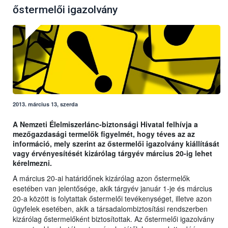
őstermelői igazolvány
2013. március 13, szerda
A Nemzeti Élelmiszerlánc-biztonsági Hivatal felhívja a
mezőgazdasági termelők figyelmét, hogy téves az az
információ, mely szerint az őstermelői igazolvány kiállítását
vagy érvényesítését kizárólag tárgyév március 20-ig lehet
kérelmezni.
A március 20-ai határidőnek kizárólag azon őstermelők
esetében van jelentősége, akik tárgyév január 1-je és március
20-a között is folytattak őstermelői tevékenységet, illetve azon
ügyfelek esetében, akik a társadalombiztosítási rendszerben
kizárólag őstermelőként biztosítottak. Az őstermelői igazolvány