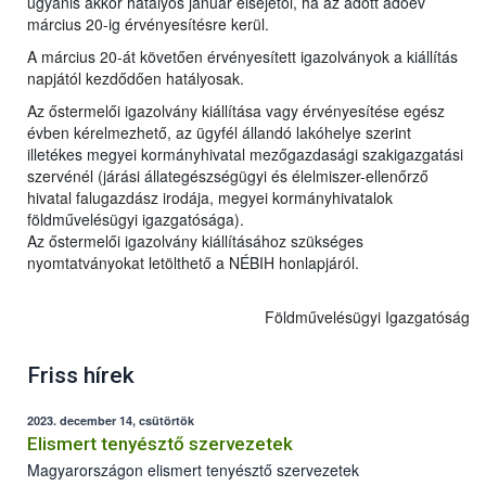
ugyanis akkor hatályos január elsejétől, ha az adott adóév
március 20-ig érvényesítésre kerül.
A március 20-át követően érvényesített igazolványok a kiállítás
napjától kezdődően hatályosak.
Az őstermelői igazolvány kiállítása vagy érvényesítése egész
évben kérelmezhető, az ügyfél állandó lakóhelye szerint
illetékes megyei kormányhivatal mezőgazdasági szakigazgatási
szervénél (járási állategészségügyi és élelmiszer-ellenőrző
hivatal falugazdász irodája, megyei kormányhivatalok
földművelésügyi igazgatósága).
Az őstermelői igazolvány kiállításához szükséges
nyomtatványokat letölthető a NÉBIH honlapjáról.
Földművelésügyi Igazgatóság
Friss hírek
2023. december 14, csütörtök
Elismert tenyésztő szervezetek
Magyarországon elismert tenyésztő szervezetek