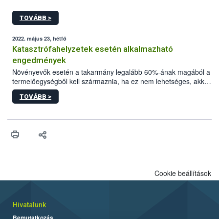
TOVÁBB >
2022. május 23, hétfő
Katasztrófahelyzetek esetén alkalmazható
engedmények
Növényevők esetén a takarmány legalább 60%-ának magából a
termelőegységből kell származnia, ha ez nem lehetséges, akkor
más ökológiai gazdaságokkal együttműködésben kell előállítani.
TOVÁBB >
Az emlősök táplálása során előtérbe kell helyezni az anyatejes
táplálást az az adott fajra vonatkozóan előírt minimális ideig.
Cookie beállítások
Hivatalunk
Bemutatkozás