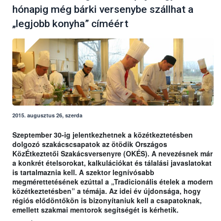
hónapig még bárki versenybe szállhat a
„legjobb konyha” címéért
2015. augusztus 26, szerda
Szeptember 30-ig jelentkezhetnek a közétkeztetésben
dolgozó szakácscsapatok az ötödik Országos
KözÉtkeztetői Szakácsversenyre (OKÉS). A nevezésnek már
a konkrét ételsorokat, kalkulációkat és tálalási javaslatokat
is tartalmaznia kell. A szektor legnívósabb
megmérettetésének ezúttal a „Tradicionális ételek a modern
közétkeztetésben” a témája. Az idei év újdonsága, hogy
régiós elődöntőkön is bizonyítaniuk kell a csapatoknak,
emellett szakmai mentorok segítségét is kérhetik.