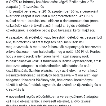
A OKÉS-ra bármely közétkeztetést végző főzőkonyha 2 fős
csapata (1 fő szakács, és
1 fő segítő) benevezhet 2015. szeptember 30-ig, s cégenként
akár több csapat is indulhat a megmérettetésen. Az OKÉS
ezúttal három fordulós lesz: először a dokumentumokat (menü,
kalkulációk stb.) értékeli a zsűri, majd a régiós elődöntők
következnek, a döntőre pedig jövő tavasszal kerül majd sor.
A csapatoknak előételből vagy levesből, főételből és desszertből
álló, felnőtteknek szánt 3 fogásos napi menüsort kell
megtervezniük. A menühöz felhasznált alapanyagok beszerzési
értéke összesen nem haladhatja meg a nettó 420 Ft-ot. Fontos,
hogy a menüsorok jellemzően helyi, hazai alapanyagok
felhasználásával készült tradicionális ízeket képviseljenek, amik
több száz adagban is elkészíthetőek, tálalhatóak és akár
kiszállíthatóak. Szintén elvárás, hogy az ételek – a vonatkozó
élelmiszerbiztonsági szabályok betartásával – 3 óra alatt, egy
átlagosan felszerelt főzőkonyhán, hétköznapi körülmények
között is elkészíthetőek legyenek, de számít az újszerűség és a
kreativitás is.
A novemberi régiós elődöntőkben a versenyzőknek 5 adagban
kell majd elkészíteniük a nevezett ételeket, a jövő tavaszi
döntőbe pedig a legjobb tíz csapat juthat be.