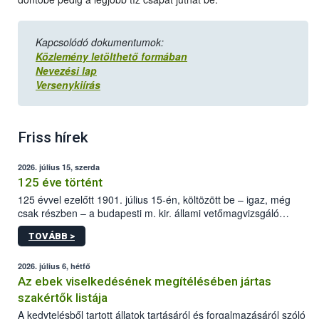
Kapcsolódó dokumentumok:
Közlemény letölthető formában
Nevezési lap
Versenykiírás
Friss hírek
2026. július 15, szerda
125 éve történt
125 évvel ezelőtt 1901. július 15-én, költözött be – igaz, még
csak részben – a budapesti m. kir. állami vetőmagvizsgáló
állomás a Kis Rókus utca 15. szám alatti, Czigler Győző által
TOVÁBB >
tervezett új épületébe.
2026. július 6, hétfő
Az ebek viselkedésének megítélésében jártas
szakértők listája
A kedvtelésből tartott állatok tartásáról és forgalmazásáról szóló