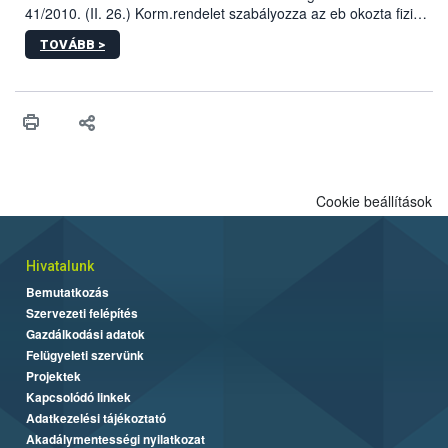
41/2010. (II. 26.) Korm.rendelet szabályozza az eb okozta fizikai
sérülés, illetve ennek veszélye keletkezésekor felmerülő
TOVÁBB >
hatósági feladatokat, valamint a veszélyes eb tartását és annak
engedélyezését. Ezen eljárások során szükség esetén be kell
vonni az ebek viselkedésének megítélésében jártas szakértőt.
Cookie beállítások
Hivatalunk
Bemutatkozás
Szervezeti felépítés
Gazdálkodási adatok
Felügyeleti szervünk
Projektek
Kapcsolódó linkek
Adatkezelési tájékoztató
Akadálymentességi nyilatkozat