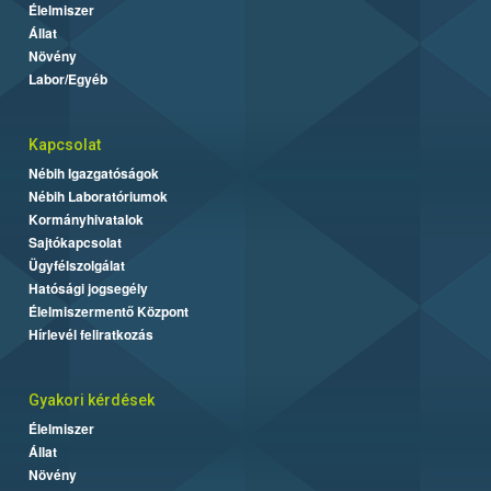
Élelmiszer
Állat
Növény
Labor/Egyéb
Kapcsolat
Nébih Igazgatóságok
Nébih Laboratóriumok
Kormányhivatalok
Sajtókapcsolat
Ügyfélszolgálat
Hatósági jogsegély
Élelmiszermentő Központ
Hírlevél feliratkozás
Gyakori kérdések
Élelmiszer
Állat
Növény