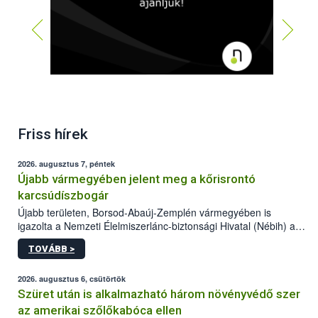
Friss hírek
2026. augusztus 7, péntek
Újabb vármegyében jelent meg a kőrisrontó
karcsúdíszbogár
Újabb területen, Borsod-Abaúj-Zemplén vármegyében is
igazolta a Nemzeti Élelmiszerlánc-biztonsági Hivatal (Nébih) a
kőrisrontó karcsúdíszbogár (Agrilus planipennis) jelenlétét. A
TOVÁBB >
kártevőt nem csak színcsapdában találták meg, de már fertőzött
fában is azonosították. A növényvédelmi szakemberek folytatják
az intenzív felderítést, emellett az intézkedéseket a szlovák
2026. augusztus 6, csütörtök
hatósággal is összehangolják a terjedés megállítása érdekében.
Szüret után is alkalmazható három növényvédő szer
az amerikai szőlőkabóca ellen