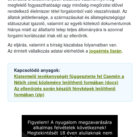
megfelelő fogyaszthatósági vagy minőség-megőrzési idővel
rendelkező élelmiszer tétel forgalomból való visszahívását. Az
állatok jelöletlensége, a származásukat és állategészségügyi
státuszukat igazoló, valamint az egyéb kötelező dokumentumok
hiánya miatt az állattartó telep teljes állományára is azonnal
forgalmi korlátozást írtak elő az ellenőrök.
Az eljárás, valamint a bírság kiszabása folyamatban van.
Az érintett vállalkozás adatai elérhetőek a
jogsértés listán
.
Kapcsolódó anyagok:
Kistermelő tevékenységét függesztette fel Csemőn a
Nébih című közlemény letölthető formában (docx)
Az ellenőrzés során készült fényképek letölthető
formában (zip)