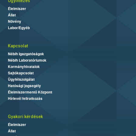
Ügyintézés
Élelmiszer
Állat
Növény
Labor/Egyéb
Kapcsolat
Nébih Igazgatóságok
Nébih Laboratóriumok
Kormányhivatalok
Sajtókapcsolat
Ügyfélszolgálat
Hatósági jogsegély
Élelmiszermentő Központ
Hírlevél feliratkozás
Gyakori kérdések
Élelmiszer
Állat