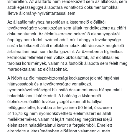
ismeretlen. Az állattartó nem rendelkezett sem az állatokra, sem
azok egészségügyi állapotára vonatkozó dokumentumokkal,
illetve állomány-nyilvántartással sem.
Az állatállományhoz hasonlóan a kistermelő előállítói
tevékenységére vonatkozóan sem álltak rendelkezésre az előírt
dokumentumok. Az élelmiszerekbe bekerülő alapanyagokról
épp úgy nem tudott számot adni, mint ahogy a tevékenysége
során keletkezett állati melléktermékek előírásoknak megfelelő
ártalmatlanítását sem tudta igazolni. Az üzemben a higiénikus
kézmosás feltételei nem voltak biztosítottak, az előállítási és
tárolási körülmények, valamint a füstölők állapota sem felelt meg
maradéktalanul az előírásoknak.
A Nébih az élelmiszer-biztonsági kockázatot jelentő higiéniai
hiányosságok és a tevékenységre vonatkozó,
nyomonkövethetőséget biztosító dokumentumok hiánya miatt
haladéktalanul intézkedett. A hatóság a kistermelő
élelmiszerelőállító tevékenységét azonnali hatállyal
felfüggesztette, továbbá a helyszínen 50 tétel, összesen
5115,75 kg nem nyomonkövethető élelemiszert és állati
mellékterméket, valamint lejárt minőség megőrzési idejű
élelmiszert haladéktalanul kivont a forgalomból. Emellett
elrendelte a létesítményben előállított valamennyi, még