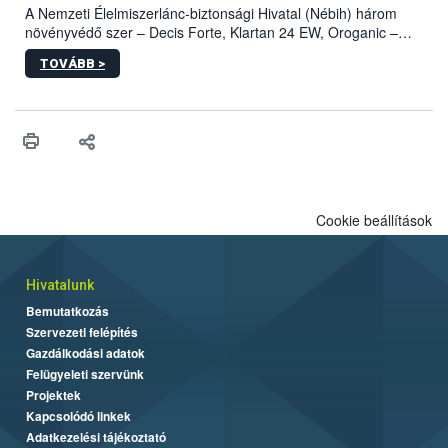
A Nemzeti Élelmiszerlánc-biztonsági Hivatal (Nébih) három
növényvédő szer – Decis Forte, Klartan 24 EW, Oroganic –
engedélyokiratát módosította, így azok a szüretet követően,
TOVÁBB >
egészen a vesszőérettség (BBCH 91) stádiumáig
felhasználhatóak a szőlőben. A kiterjesztések célja, hogy a korai
érésű szőlőkben is legyen lehetőség a károsító elleni további
védekezésre. Az Oroganic készítmény kis kiszerelésben kiskerti
felhasználók számára is elérhető és ökológiai termesztésben is
engedélyezett.
Cookie beállítások
Hivatalunk
Bemutatkozás
Szervezeti felépítés
Gazdálkodási adatok
Felügyeleti szervünk
Projektek
Kapcsolódó linkek
Adatkezelési tájékoztató