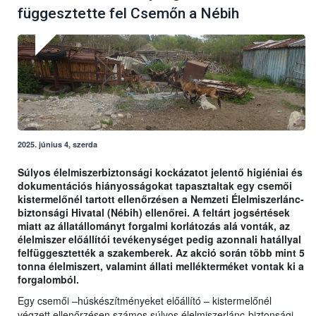
függesztette fel Csemőn a Nébih
2025. június 4, szerda
Súlyos élelmiszerbiztonsági kockázatot jelentő higiéniai és
dokumentációs hiányosságokat tapasztaltak egy csemői
kistermelőnél tartott ellenőrzésen a Nemzeti Élelmiszerlánc-
biztonsági Hivatal (Nébih) ellenőrei. A feltárt jogsértések
miatt az állatállományt forgalmi korlátozás alá vonták, az
élelmiszer előállítói tevékenységet pedig azonnali hatállyal
felfüggesztették a szakemberek. Az akció során több mint 5
tonna élelmiszert, valamint állati mellékterméket vontak ki a
forgalomból.
Egy csemői –húskészítményeket előállító – kistermelőnél
végzett ellenőrzésen számos súlyos élelmiszerlánc-biztonsági