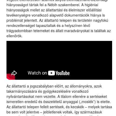
hiányosságot tártak fel a Nébih szakemberei. A higiéniai
hiányosságok mellet az állattartási és élelmiszer előállítási
tevékenységre vonatkozó alapvető dokumentációk hiánya is
problémát jelentett. Az állattartó telepen és területén nagyfokú
rendezetlenséget tapasztaltak és a helyszínen lévő
trágyadombban tetemeket és állati maradványokat is találtak az
ellenőrök.
Az állattartó a jogszabályban előírt, az állományokra, azok
takarmányozására és gyógykezelésére vonatkozó
nyilvántartásokat nem vezette. A tilalom ellenére a sertéseket
ismeretlen eredetű és összetételű anyaggal („moslék”) is etette.
Az állattartó telepen fellelt sertések, és kecskék – melyek tartása
be sem volt jelentve – jelöletlenek voltak, így származásuk