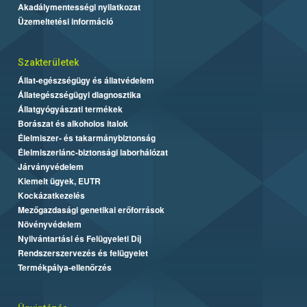
Akadálymentességi nyilatkozat
Üzemeltetési információ
Szakterületek
Állat-egészségügy és állatvédelem
Állategészségügyi diagnosztika
Állatgyógyászati termékek
Borászat és alkoholos italok
Élelmiszer- és takarmánybiztonság
Élelmiszerlánc-biztonsági laborhálózat
Járványvédelem
Kiemelt ügyek, EUTR
Kockázatkezelés
Mezőgazdasági genetikai erőforrások
Növényvédelem
Nyilvántartási és Felügyeleti Díj
Rendszerszervezés és felügyelet
Termékpálya-ellenőrzés