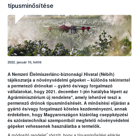
típusminősítése
2022. január 10, hétfő
A Nemzeti Élelmiszerlánc-biztonsági Hivatal (Nébih)
tájékoztatja a növényvédelmi gépeket – különös tekintettel
a permetező drónokat – gyártó és/vagy forgalmazó
vállalatokat, hogy 2021. december 1-jén hatályba lépett az
Agrárminisztérium új rendelete*, amely lehetővé teszi a
permetező drónok típusminősítését. A minősítési eljárást a
gyártó és/vagy forgalmazó köteles kezdeményezni, annak
érdekében, hogy Magyarországon kizárólag cseppképzési
és szórástechnikai szempontból megfelelő növényvédelmi
gépeket vehessenek használatba a termelők.
*
A módosító rendelet
rögzíti, hogy a típusminősítési eljárás