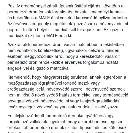
Pozitív eredménnyel zárult típusminősítési eljárást követően a
permetező dróntípusok forgalomba hozatali engedélyt kapnak
és bekerülnek a MATE által vezetett kapcsolódó nyilvántartásba.
Az érvényes engedély meglétének igazolására a növényvédelmi
gépre – feltűnő helyre – matricát kell felragasztani. Az igazoló
matricákat szintén a MATE adja ki.
Azokra, akik permetező drónt vásárolnak, ebben a tekintetben
nem vonatkozik kötelezettség, ugyanakkor célszerű minden
esetben meggyőződniük arról, hogy a kereskedőtől vásárolt
permetező drón rendelkezik-e érvényes forgalomba hozatali
engedéllyel és igazoló matricával.
Kiemelendő, hogy Magyarország területén, annak légterében a
mezőgazdasági légi járművel történő mező- vagy
erdőgazdasági célú, növényvédő szerrel, növényvédő szernek
nem minősülő növényvédő hatású termékkel vagy termésnövelő
anyaggal végzett növényvédelmi vagy talajerő-gazdálkodási
**
tevékenységek végzését ugyancsak rendelet
szabályozza.
Felhívjuk az érintett, permetező drónokat gyártó és/vagy
forgalmazó vállalatok figyelmét, hogy a korábban esetlegesen
értékesített permetező drónok szintén típusminősítés-kötelesek.