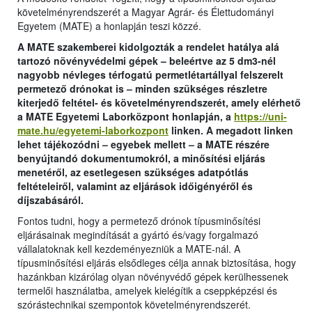
követelményrendszerét a Magyar Agrár- és Élettudományi
Egyetem (MATE) a honlapján teszi közzé.
A MATE szakemberei kidolgozták a rendelet hatálya alá
tartozó növényvédelmi gépek – beleértve az 5 dm3-nél
nagyobb névleges térfogatú permetlétartállyal felszerelt
permetező drónokat is – minden szükséges részletre
kiterjedő feltétel- és követelményrendszerét, amely elérhető
a MATE Egyetemi Laborközpont honlapján, a
https://uni-
mate.hu/egyetemi-laborkozpont
linken. A megadott linken
lehet tájékozódni – egyebek mellett – a MATE részére
benyújtandó dokumentumokról, a minősítési eljárás
menetéről, az esetlegesen szükséges adatpótlás
feltételeiről, valamint az eljárások időigényéről és
díjszabásáról.
Fontos tudni, hogy a permetező drónok típusminősítési
eljárásainak megindítását a gyártó és/vagy forgalmazó
vállalatoknak kell kezdeményezniük a MATE-nál. A
típusminősítési eljárás elsődleges célja annak biztosítása, hogy
hazánkban kizárólag olyan növényvédő gépek kerülhessenek
termelői használatba, amelyek kielégítik a cseppképzési és
szórástechnikai szempontok követelményrendszerét.