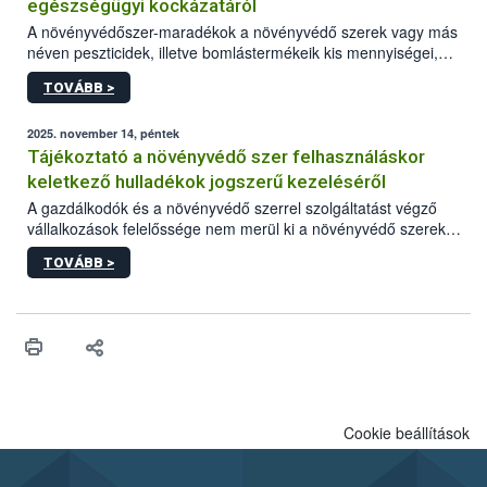
egészségügyi kockázatáról
A növényvédőszer-maradékok a növényvédő szerek vagy más
néven peszticidek, illetve bomlástermékeik kis mennyiségei,
melyek a terményekben vagy azok felületén a betakarítást,
TOVÁBB >
szüretelést, illetve tárolást követően is megmaradhatnak. Az
elvárt hatás kifejtéséhez a növényvédő szerek bizonyos
mennyiségének esetenként a kezelt terményeken is jelen kell
2025. november 14, péntek
lennie. Nem minden élelmiszer tartalmaz szermaradékot.
Tájékoztató a növényvédő szer felhasználáskor
Azokban az élelmiszerekben is, melyekben kimutathatóak,
keletkező hulladékok jogszerű kezeléséről
általában csak nagyon kis mennyiségben vannak jelen, így nem
A gazdálkodók és a növényvédő szerrel szolgáltatást végző
jelenthetnek kockázatot a fogyasztó egészségére nézve.
vállalkozások felelőssége nem merül ki a növényvédő szerek
okszerű, szakszerű és biztonságos kijuttatásában. Minden
TOVÁBB >
esetben számolni kell a keletkező hulladékokkal is, melyek
megfelelő kezelése az emberi egészség, a környezet és a
természet védelme érdekében is kiemelt jelentőségű.
Cookie beállítások