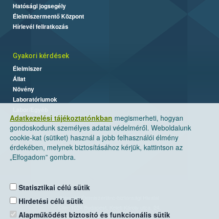
Hatósági jogsegély
Élelmiszermentő Központ
Hírlevél feliratkozás
Gyakori kérdések
Élelmiszer
Állat
Növény
Laboratóriumok
Labor/Egyéb
Adatkezelési tájékoztatónkban
megismerheti, hogyan
gondoskodunk személyes adatai védelméről. Weboldalunk
cookie-kat (sütiket) használ a jobb felhasználói élmény
érdekében, melynek biztosításához kérjük, kattintson az
„Elfogadom” gombra.
Statisztikai célú sütik
Nemzeti Élelmiszerlánc-biztonsági Hivatal
Hirdetési célú sütik
Cím: 1024 Budapest, Keleti Károly utca. 24.
Alapműködést biztosító és funkcionális sütik
Levelezési cím: 1525 Budapest. Pf. 30.