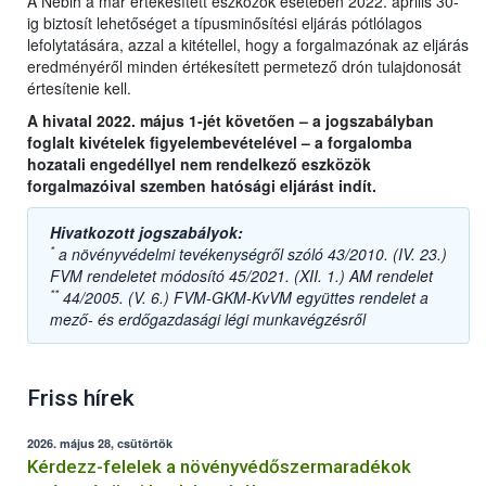
A Nébih a már értékesített eszközök esetében 2022. április 30-
ig biztosít lehetőséget a típusminősítési eljárás pótlólagos
lefolytatására, azzal a kitétellel, hogy a forgalmazónak az eljárás
eredményéről minden értékesített permetező drón tulajdonosát
értesítenie kell.
A hivatal 2022. május 1-jét követően – a jogszabályban
foglalt kivételek figyelembevételével – a forgalomba
hozatali engedéllyel nem rendelkező eszközök
forgalmazóival szemben hatósági eljárást indít.
Hivatkozott jogszabályok:
*
a növényvédelmi tevékenységről szóló 43/2010. (IV. 23.)
FVM rendeletet módosító 45/2021. (XII. 1.) AM rendelet
**
44/2005. (V. 6.) FVM-GKM-KvVM együttes rendelet a
mező- és erdőgazdasági légi munkavégzésről
Friss hírek
2026. május 28, csütörtök
Kérdezz-felelek a növényvédőszermaradékok