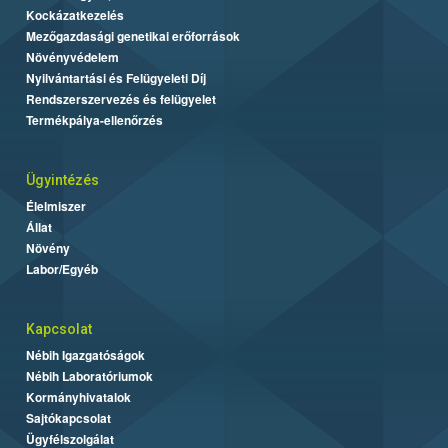
Kockázatkezelés
Mezőgazdasági genetikai erőforrások
Növényvédelem
Nyilvántartási és Felügyeleti Díj
Rendszerszervezés és felügyelet
Termékpálya-ellenőrzés
Ügyintézés
Élelmiszer
Állat
Növény
Labor/Egyéb
Kapcsolat
Nébih Igazgatóságok
Nébih Laboratóriumok
Kormányhivatalok
Sajtókapcsolat
Ügyfélszolgálat