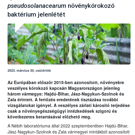
pseudosolanacearum
növénykórokozó
baktérium jelenlétét
2023. március 30, csütörtök
Az Európában először 2015-ben azonosított, növényekre
veszélyes kórokozó kapcsán Magyarországon jelenleg
három vármegye: Hajdú-Bihar, Jász-Nagykun-Szolnok és
Zala érintett. A fertőzés eredetének tisztázása további
vizsgálatokat igényel. A veszélyes zárlati károsító terjedése
csak a növényegészségügyi intézkedések szigorú és
következetes betartásával előzhető meg.
A Nébih laboratóriuma által 2022 szeptemberében Hajdú-Bihar,
Jász-Nagykun-Szolnok és Zala vármegyei mintákból azonosított