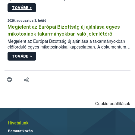
képzések.
TOVÁBB >
2026. augusztus 3, hétfő
Megjelent az Európai Bizottság új ajánlása egyes
mikotoxinok takarmányokban való jelenlétéről
Megjelent az Európai Bizottság új ajánlása a takarmányokban
előforduló egyes mikotoxinokkal kapcsolatban. A dokumentum
2027-től új irányértékek alkalmazását írja elő, és a jelenleg
TOVÁBB >
hatályos uniós ajánlások helyébe lép.
Cookie beállítások
Hivatalunk
Bemutatkozás