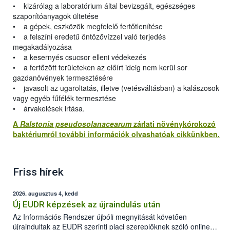
• kizárólag a laboratórium által bevizsgált, egészséges
szaporítóanyagok ültetése
• a gépek, eszközök megfelelő fertőtlenítése
• a felszíni eredetű öntözővízzel való terjedés
megakadályozása
• a kesernyés csucsor elleni védekezés
• a fertőzött területeken az előírt ideig nem kerül sor
gazdanövények termesztésére
• javasolt az ugaroltatás, illetve (vetésváltásban) a kalászosok
vagy egyéb fűfélék termesztése
• árvakelések irtása.
A
Ralstonia pseudosolanacearum
zárlati növénykórokozó
baktériumról további információk olvashatóak cikkünkben.
Friss hírek
2026. augusztus 4, kedd
Új EUDR képzések az újraindulás után
Az Információs Rendszer újbóli megnyitását követően
újraindultak az EUDR szerinti piaci szereplőknek szóló online