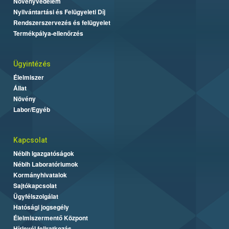
Növényvédelem
Nyilvántartási és Felügyeleti Díj
Rendszerszervezés és felügyelet
Termékpálya-ellenőrzés
Ügyintézés
Élelmiszer
Állat
Növény
Labor/Egyéb
Kapcsolat
Nébih Igazgatóságok
Nébih Laboratóriumok
Kormányhivatalok
Sajtókapcsolat
Ügyfélszolgálat
Hatósági jogsegély
Élelmiszermentő Központ
Hírlevél feliratkozás