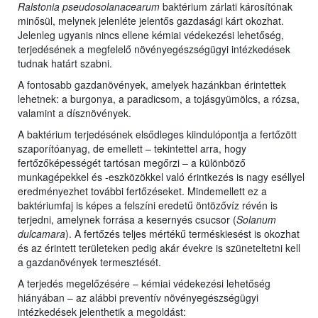
Ralstonia pseudosolanacearum
baktérium zárlati károsítónak
minősül, melynek jelenléte jelentős gazdasági kárt okozhat.
Jelenleg ugyanis nincs ellene kémiai védekezési lehetőség,
terjedésének a megfelelő növényegészségügyi intézkedések
tudnak határt szabni.
A fontosabb gazdanövények, amelyek hazánkban érintettek
lehetnek: a burgonya, a paradicsom, a tojásgyümölcs, a rózsa,
valamint a dísznövények.
A baktérium terjedésének elsődleges kiindulópontja a fertőzött
szaporítóanyag, de emellett – tekintettel arra, hogy
fertőzőképességét tartósan megőrzi – a különböző
munkagépekkel és -eszközökkel való érintkezés is nagy eséllyel
eredményezhet további fertőzéseket. Mindemellett ez a
baktériumfaj is képes a felszíni eredetű öntözővíz révén is
terjedni, amelynek forrása a kesernyés csucsor (
Solanum
dulcamara
). A fertőzés teljes mértékű terméskiesést is okozhat
és az érintett területeken pedig akár évekre is szüneteltetni kell
a gazdanövények termesztését.
A terjedés megelőzésére – kémiai védekezési lehetőség
hiányában – az alábbi preventív növényegészségügyi
intézkedések jelenthetik a megoldást: