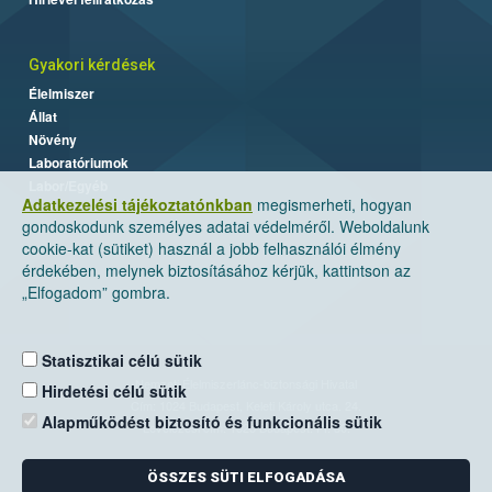
Gyakori kérdések
Élelmiszer
Állat
Növény
Laboratóriumok
Labor/Egyéb
Adatkezelési tájékoztatónkban
megismerheti, hogyan
gondoskodunk személyes adatai védelméről. Weboldalunk
cookie-kat (sütiket) használ a jobb felhasználói élmény
érdekében, melynek biztosításához kérjük, kattintson az
„Elfogadom” gombra.
Statisztikai célú sütik
Nemzeti Élelmiszerlánc-biztonsági Hivatal
Hirdetési célú sütik
Cím: 1024 Budapest, Keleti Károly utca. 24.
Alapműködést biztosító és funkcionális sütik
Levelezési cím: 1525 Budapest. Pf. 30.
ÖSSZES SÜTI ELFOGADÁSA
E-mail:
ugyfelszolgalat@nebih.gov.hu