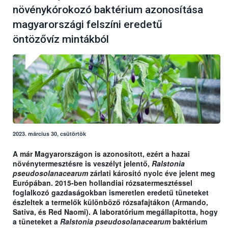
növénykórokozó baktérium azonosítása
magyarországi felszíni eredetű
öntözővíz mintákból
2023. március 30, csütörtök
A már Magyarországon is azonosított, ezért a hazai
növénytermesztésre is veszélyt jelentő,
Ralstonia
pseudosolanacearum
zárlati károsító nyolc éve jelent meg
Európában. 2015-ben hollandiai rózsatermesztéssel
foglalkozó gazdaságokban ismeretlen eredetű tüneteket
észleltek a termelők különböző rózsafajtákon (Armando,
Sativa, és Red Naomi). A laboratórium megállapította, hogy
a tüneteket a
Ralstonia pseudosolanacearum
baktérium