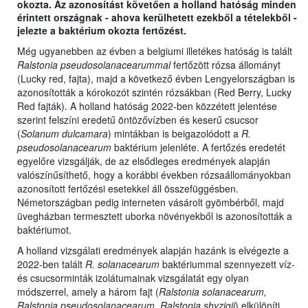
okozta. Az azonosítást követően a holland hatóság minden
érintett országnak - ahova kerülhetett ezekből a tételekből -
jelezte a baktérium okozta fertőzést.
Még ugyanebben az évben a belgiumi illetékes hatóság is talált
Ralstonia pseudosolanacearummal
fertőzött rózsa állományt
(Lucky red, fajta), majd a következő évben Lengyelországban is
azonosították a kórokozót szintén rózsákban (Red Berry, Lucky
Red fajták). A holland hatóság 2022-ben közzétett jelentése
szerint felszíni eredetű öntözővízben és keserű csucsor
(
Solanum dulcamara
) mintákban is beigazolódott a
R.
pseudosolanacearum
baktérium jelenléte. A fertőzés eredetét
egyelőre vizsgálják, de az elsődleges eredmények alapján
valószínűsíthető, hogy a korábbi években rózsaállományokban
azonosított fertőzési esetekkel áll összefüggésben.
Németországban pedig interneten vásárolt gyömbérből, majd
üvegházban termesztett uborka növényekből is azonosították a
baktériumot.
A holland vizsgálati eredmények alapján hazánk is elvégezte a
2022-ben talált
R. solanacearum
baktériummal szennyezett víz-
és csucsorminták izolátumainak vizsgálatát egy olyan
módszerrel, amely a három fajt (
Ralstonia solanacearum,
Ralstonia pseudosolanacearum, Ralstonia shyzigii
) elkülöníti