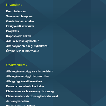
Hivatalunk
Bemutatkozás
Szervezeti felépítés
Gazdálkodási adatok
Felügyeleti szervünk
Projektek
Kapcsolódó linkek
Adatkezelési tájékoztató
Akadálymentességi nyilatkozat
Üzemeltetési információ
Szakterületek
Állat-egészségügy és állatvédelem
Állategészségügyi diagnosztika
Állatgyógyászati termékek
Borászat és alkoholos italok
Élelmiszer- és takarmánybiztonság
Élelmiszerlánc-biztonsági laborhálózat
Járványvédelem
Kiemelt ügyek, EUTR