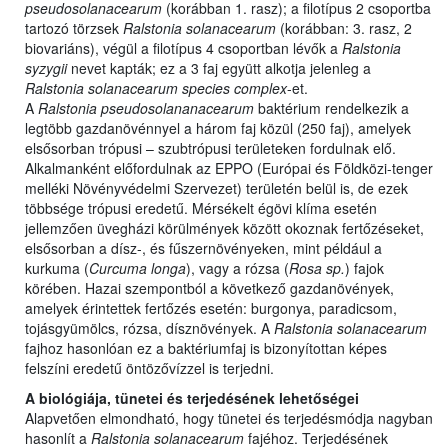
pseudosolanacearum
(korábban 1. rasz); a filotípus 2 csoportba
tartozó törzsek
Ralstonia solanacearum
(korábban: 3. rasz, 2
biovariáns), végül a filotípus 4 csoportban lévők a
Ralstonia
syzygii
nevet kapták; ez a 3 faj együtt alkotja jelenleg a
Ralstonia solanacearum species complex
-et.
A
Ralstonia pseudosolananacearum
baktérium rendelkezik a
legtöbb gazdanövénnyel a három faj közül (250 faj), amelyek
elsősorban trópusi – szubtrópusi területeken fordulnak elő.
Alkalmanként előfordulnak az EPPO (Európai és Földközi-tenger
melléki Növényvédelmi Szervezet) területén belül is, de ezek
többsége trópusi eredetű. Mérsékelt égövi klíma esetén
jellemzően üvegházi körülmények között okoznak fertőzéseket,
elsősorban a dísz-, és fűszernövényeken, mint például a
kurkuma (
Curcuma longa
), vagy a rózsa (
Rosa sp.
) fajok
körében. Hazai szempontból a következő gazdanövények,
amelyek érintettek fertőzés esetén: burgonya, paradicsom,
tojásgyümölcs, rózsa, dísznövények. A
Ralstonia solanacearum
fajhoz hasonlóan ez a baktériumfaj is bizonyítottan képes
felszíni eredetű öntözővízzel is terjedni.
A biológiája, tünetei és terjedésének lehetőségei
Alapvetően elmondható, hogy tünetei és terjedésmódja nagyban
hasonlít a
Ralstonia solanacearum
fajéhoz. Terjedésének