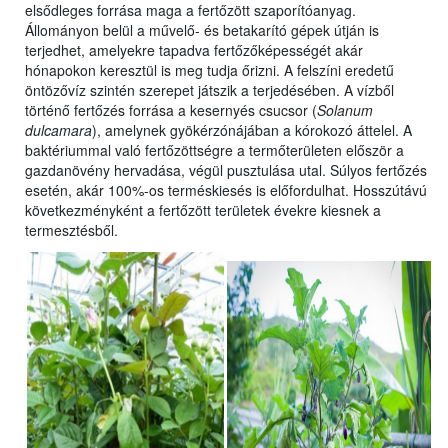
elsődleges forrása maga a fertőzött szaporítóanyag.
Állományon belül a művelő- és betakarító gépek útján is
terjedhet, amelyekre tapadva fertőzőképességét akár
hónapokon keresztül is meg tudja őrizni. A felszíni eredetű
öntözővíz szintén szerepet játszik a terjedésében. A vízből
történő fertőzés forrása a kesernyés csucsor (
Solanum
dulcamara
), amelynek gyökérzónájában a kórokozó áttelel. A
baktériummal való fertőzöttségre a termőterületen először a
gazdanövény hervadása, végül pusztulása utal. Súlyos fertőzés
esetén, akár 100%-os terméskiesés is előfordulhat. Hosszútávú
következményként a fertőzött területek évekre kiesnek a
termesztésből.