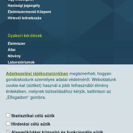
Hatósági jogsegély
Élelmiszermentő Központ
Hírlevél feliratkozás
Gyakori kérdések
Élelmiszer
Állat
Növény
Laboratóriumok
Labor/Egyéb
Adatkezelési tájékoztatónkban
megismerheti, hogyan
gondoskodunk személyes adatai védelméről. Weboldalunk
cookie-kat (sütiket) használ a jobb felhasználói élmény
érdekében, melynek biztosításához kérjük, kattintson az
„Elfogadom” gombra.
Statisztikai célú sütik
Nemzeti Élelmiszerlánc-biztonsági Hivatal
Hirdetési célú sütik
Cím: 1024 Budapest, Keleti Károly utca. 24.
Alapműködést biztosító és funkcionális sütik