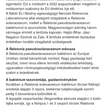
egymástól. Ezt a módszert a 2022 augusztusában megjelent új
módszertani szabvány és EU direktíva írja elő.
A Nébih ÉLI Növény-egészségügyi Nemzeti Referencia
Laboratóriuma által elvégzett vizsgálatok a
Ralstonia
solanacearum
, mellett a
Ralstonia pseudosolanacearum
baktériumot is azonosította. Magyarországon jelenleg három
vármegye érintett a fertőzés kapcsán: Hajdú-Bihar, Jász-
Nagykun-Szolnok és Zala. A fertőzés eredetének tisztázása
érdekében további vizsgálatok szükségesek.
A
Ralstonia pseudosolanacearum
státusza
A
Ralstonia pseudosolanacearum
baktérium az Európai
Unióban zárlati károsítónak minősül. Nagy gazdasági kárt
okozhat, mivel nincs ellene termelői védekezési lehetőség,
ugyanakkor növényegészségügyi intézkedésekkel határt lehet
szabni a terjedésének.
A baktérium taxonómiája, gazdanövényköre
Korábban a
Ralstonia solanacearum
baktérium törzsei földrajzi
eredetük alapján 3 raszra, biokémiai tulajdonságaik szerint
pedig 5 biovariánsra különültek el.
A legújabb csoportosítás (filogenetikai elemzés alapján) 3 külön
fajba sorolja, így a filotípus 1 és 3 csoport törzsei
Ralstonia