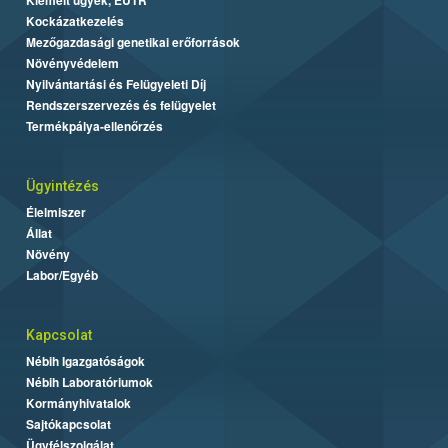
Kockázatkezelés
Mezőgazdasági genetikai erőforrások
Növényvédelem
Nyilvántartási és Felügyeleti Díj
Rendszerszervezés és felügyelet
Termékpálya-ellenőrzés
Ügyintézés
Élelmiszer
Állat
Növény
Labor/Egyéb
Kapcsolat
Nébih Igazgatóságok
Nébih Laboratóriumok
Kormányhivatalok
Sajtókapcsolat
Ügyfélszolgálat