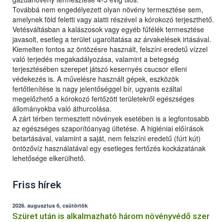
Továbbá nem engedélyezett olyan növény termesztése sem,
amelynek föld feletti vagy alatti részével a kórokozó terjeszthető.
Vetésváltásban a kalászosok vagy egyéb fűfélék termesztése
javasolt, esetleg a terület ugaroltatása az árvakelések irtásával.
Kiemelten fontos az öntözésre használt, felszíni eredetű vízzel
való terjedés megakadályozása, valamint a betegség
terjesztésében szerepet játszó kesernyés csucsor elleni
védekezés is. A művelésre használt gépek, eszközök
fertőtlenítése is nagy jelentőséggel bír, ugyanis ezáltal
megelőzhető a kórokozó fertőzött területekről egészséges
állományokba való áthurcolása.
A zárt térben termesztett növények esetében is a legfontosabb
az egészséges szaporítóanyag ültetése. A higiéniai előírások
betartásával, valamint a saját, nem felszíni eredetű (fúrt kút)
öntözővíz használatával egy esetleges fertőzés kockázatának
lehetősége elkerülhető.
Friss hírek
2026. augusztus 6, csütörtök
Szüret után is alkalmazható három növényvédő szer