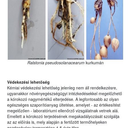
Ralstonia pseudosolanacearum
kurkumán
Védekezési lehetőség
Kémiai védekezési lehetőség jelenleg nem áll rendelkezésre,
ugyanakkor növényegészségügyi intézkedésekkel megelőzhető
a kórokozó nagymértékű elterjedése. A legfontosabb az olyan
egészséges szaporítóanyag ültetése, amelyet - az értékesítést
megelőzően - laboratóriumi ellenőrző vizsgálatnak vetnek alá.
Emellett a kórokozó terjedésének megakadályozását szolgálja
az az előírás is, mely alapján a fertőzött termőhelyeken
gazdanövény termesztése 4-5 évig tilos.