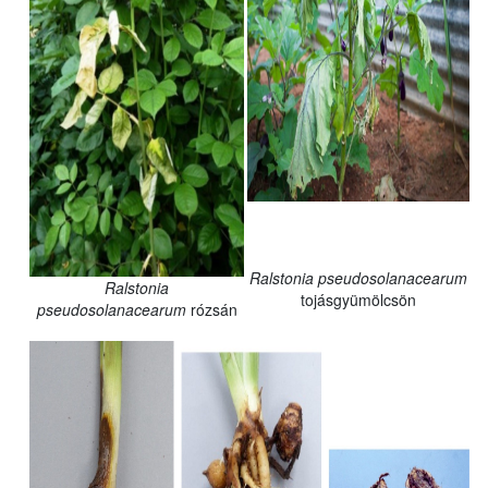
Ralstonia pseudosolanacearum
Ralstonia
tojásgyümölcsön
pseudosolanacearum
rózsán