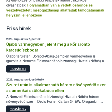
Az ellenőrzésről további részletek alábbi cikkünkben
olvashatóak:
Folyamatban van a védett őshonos és
veszélyeztetett mezőgazdasági állatfajták támogatásának
helyszíni ellenőrzése
Friss hírek
2026. augusztus 7, péntek
Újabb vármegyében jelent meg a kőrisrontó
karcsúdíszbogár
Újabb területen, Borsod-Abaúj-Zemplén vármegyében is
igazolta a Nemzeti Élelmiszerlánc-biztonsági Hivatal (Nébih) a
kőrisrontó karcsúdíszbogár (Agrilus planipennis) jelenlétét. A
TOVÁBB >
kártevőt nem csak színcsapdában találták meg, de már fertőzött
fában is azonosították. A növényvédelmi szakemberek folytatják
az intenzív felderítést, emellett az intézkedéseket a szlovák
2026. augusztus 6, csütörtök
hatósággal is összehangolják a terjedés megállítása érdekében.
Szüret után is alkalmazható három növényvédő szer
az amerikai szőlőkabóca ellen
A Nemzeti Élelmiszerlánc-biztonsági Hivatal (Nébih) három
növényvédő szer – Decis Forte, Klartan 24 EW, Oroganic –
engedélyokiratát módosította, így azok a szüretet követően,
TOVÁBB >
egészen a vesszőérettség (BBCH 91) stádiumáig