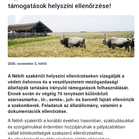
támogatások helyszíni ellenőrzése!
2020. november 2, hétfő
A Nébih szakértői helyszíni ellenőrzéseken vizsgálják a
védett őshonos és a veszélyeztetett mezőgazdasági
állatfajták tartására irányuló támogatások felhasználását.
Ennek során év végéig 70 tenyészet különböző
szarvasmarha-, ló-, sertés-, juh- és baromfi fajtáit ellenőrizik
a szakemberek. Feladatuk az állatállomány, valamint a
dokumentációk ellenőrzése.
A Nébih szakértői a korábbi évekhez hasonlóan, szaktudásukkal
és szorgalmukkal érdemben hozzájárulnak a pályázatokban
vállalt kötelezettségek szakszerű ellenőrzéséhez.