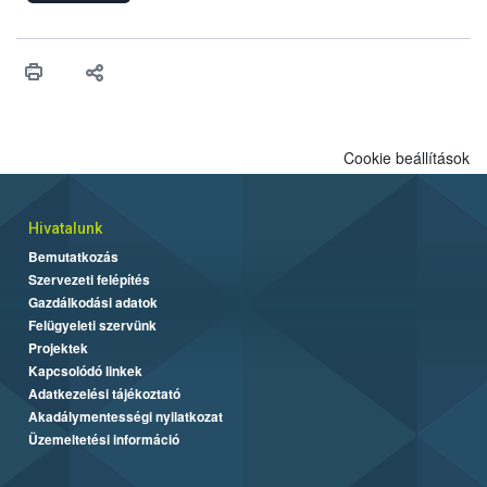
felhasználhatóak a szőlőben. A kiterjesztések célja, hogy a korai
érésű szőlőkben is legyen lehetőség a károsító elleni további
védekezésre. Az Oroganic készítmény kis kiszerelésben kiskerti
felhasználók számára is elérhető és ökológiai termesztésben is
engedélyezett.
Cookie beállítások
Hivatalunk
Bemutatkozás
Szervezeti felépítés
Gazdálkodási adatok
Felügyeleti szervünk
Projektek
Kapcsolódó linkek
Adatkezelési tájékoztató
Akadálymentességi nyilatkozat
Üzemeltetési információ