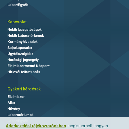
Labor/Egyéb
Kapcsolat
Nébih Igazgatóságok
Nébih Laboratóriumok
Kormányhivatalok
Sajtókapcsolat
Ügyfélszolgálat
Hatósági jogsegély
Élelmiszermentő Központ
Hírlevél feliratkozás
Gyakori kérdések
Élelmiszer
Állat
Növény
Laboratóriumok
Labor/Egyéb
Adatkezelési tájékoztatónkban
megismerheti, hogyan