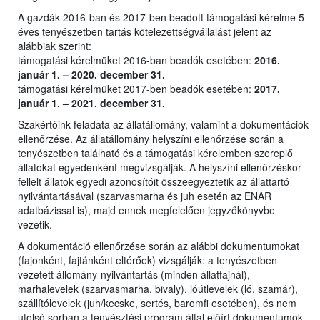
A gazdák 2016-ban és 2017-ben beadott támogatási kérelme 5
éves tenyészetben tartás kötelezettségvállalást jelent az
alábbiak szerint:
támogatási kérelmüket 2016-ban beadók esetében:
2016.
január 1. – 2020. december 31.
támogatási kérelmüket 2017-ben beadók esetében:
2017.
január 1. – 2021. december 31.
Szakértőink feladata az állatállomány, valamint a dokumentációk
ellenőrzése. Az állatállomány helyszíni ellenőrzése során a
tenyészetben található és a támogatási kérelemben szereplő
állatokat egyedenként megvizsgálják. A helyszíni ellenőrzéskor
fellelt állatok egyedi azonosítóit összeegyeztetik az állattartó
nyilvántartásával (szarvasmarha és juh esetén az ENAR
adatbázissal is), majd ennek megfelelően jegyzőkönyvbe
vezetik.
A dokumentáció ellenőrzése során az alábbi dokumentumokat
(fajonként, fajtánként eltérőek) vizsgálják: a tenyészetben
vezetett állomány-nyilvántartás (minden állatfajnál),
marhalevelek (szarvasmarha, bivaly), lóútlevelek (ló, szamár),
szállítólevelek (juh/kecske, sertés, baromfi esetében), és nem
utolsó sorban a tenyésztési program által előírt dokumentumok.