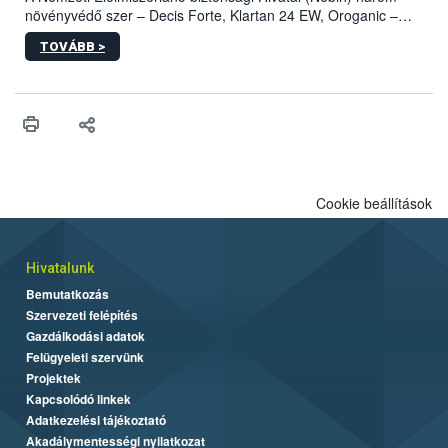
növényvédő szer – Decis Forte, Klartan 24 EW, Oroganic –
engedélyokiratát módosította, így azok a szüretet követően,
TOVÁBB >
egészen a vesszőérettség (BBCH 91) stádiumáig
felhasználhatóak a szőlőben. A kiterjesztések célja, hogy a korai
érésű szőlőkben is legyen lehetőség a károsító elleni további
védekezésre. Az Oroganic készítmény kis kiszerelésben kiskerti
felhasználók számára is elérhető és ökológiai termesztésben is
engedélyezett.
Cookie beállítások
Hivatalunk
Bemutatkozás
Szervezeti felépítés
Gazdálkodási adatok
Felügyeleti szervünk
Projektek
Kapcsolódó linkek
Adatkezelési tájékoztató
Akadálymentességi nyilatkozat