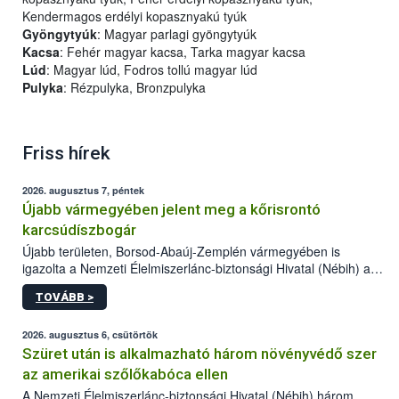
Kendermagos erdélyi kopasznyakú tyúk
Gyöngytyúk
: Magyar parlagi gyöngytyúk
Kacsa
: Fehér magyar kacsa, Tarka magyar kacsa
Lúd
: Magyar lúd, Fodros tollú magyar lúd
Pulyka
: Rézpulyka, Bronzpulyka
Friss hírek
2026. augusztus 7, péntek
Újabb vármegyében jelent meg a kőrisrontó
karcsúdíszbogár
Újabb területen, Borsod-Abaúj-Zemplén vármegyében is
igazolta a Nemzeti Élelmiszerlánc-biztonsági Hivatal (Nébih) a
kőrisrontó karcsúdíszbogár (Agrilus planipennis) jelenlétét. A
TOVÁBB >
kártevőt nem csak színcsapdában találták meg, de már fertőzött
fában is azonosították. A növényvédelmi szakemberek folytatják
az intenzív felderítést, emellett az intézkedéseket a szlovák
2026. augusztus 6, csütörtök
hatósággal is összehangolják a terjedés megállítása érdekében.
Szüret után is alkalmazható három növényvédő szer
az amerikai szőlőkabóca ellen
A Nemzeti Élelmiszerlánc-biztonsági Hivatal (Nébih) három