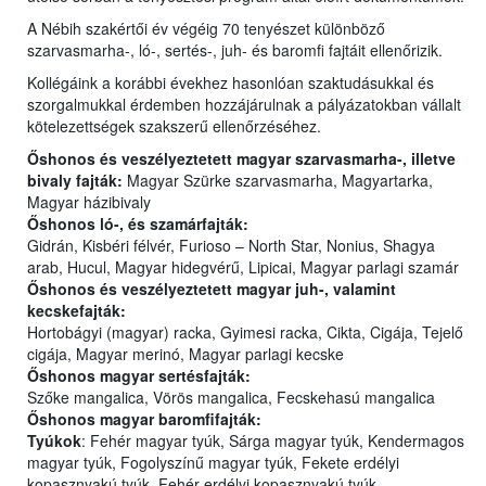
A Nébih szakértői év végéig 70 tenyészet különböző
szarvasmarha-, ló-, sertés-, juh- és baromfi fajtáit ellenőrizik.
Kollégáink a korábbi évekhez hasonlóan szaktudásukkal és
szorgalmukkal érdemben hozzájárulnak a pályázatokban vállalt
kötelezettségek szakszerű ellenőrzéséhez.
Őshonos és veszélyeztetett magyar szarvasmarha-, illetve
bivaly fajták:
Magyar Szürke szarvasmarha, Magyartarka,
Magyar házibivaly
Őshonos ló-, és szamárfajták:
Gidrán, Kisbéri félvér, Furioso – North Star, Nonius, Shagya
arab, Hucul, Magyar hidegvérű, Lipicai, Magyar parlagi szamár
Őshonos és veszélyeztetett magyar juh-, valamint
kecskefajták:
Hortobágyi (magyar) racka, Gyimesi racka, Cikta, Cigája, Tejelő
cigája, Magyar merinó, Magyar parlagi kecske
Őshonos magyar sertésfajták:
Szőke mangalica, Vörös mangalica, Fecskehasú mangalica
Őshonos magyar baromfifajták:
Tyúkok
: Fehér magyar tyúk, Sárga magyar tyúk, Kendermagos
magyar tyúk, Fogolyszínű magyar tyúk, Fekete erdélyi
kopasznyakú tyúk, Fehér erdélyi kopasznyakú tyúk,