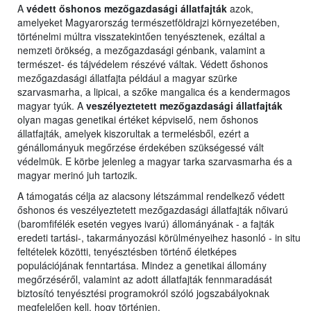
A
védett őshonos mezőgazdasági állatfajták
azok,
amelyeket Magyarország természetföldrajzi környezetében,
történelmi múltra visszatekintően tenyésztenek, ezáltal a
nemzeti örökség, a mezőgazdasági génbank, valamint a
természet- és tájvédelem részévé váltak. Védett őshonos
mezőgazdasági állatfajta például a magyar szürke
szarvasmarha, a lipicai, a szőke mangalica és a kendermagos
magyar tyúk. A
veszélyeztetett mezőgazdasági állatfajták
olyan magas genetikai értéket képviselő, nem őshonos
állatfajták, amelyek kiszorultak a termelésből, ezért a
génállományuk megőrzése érdekében szükségessé vált
védelmük. E körbe jelenleg a magyar tarka szarvasmarha és a
magyar merinó juh tartozik.
A támogatás célja az alacsony létszámmal rendelkező védett
őshonos és veszélyeztetett mezőgazdasági állatfajták nőivarú
(baromfifélék esetén vegyes ivarú) állományának - a fajták
eredeti tartási-, takarmányozási körülményeihez hasonló - in situ
feltételek közötti, tenyésztésben történő életképes
populációjának fenntartása. Mindez a genetikai állomány
megőrzéséről, valamint az adott állatfajták fennmaradását
biztosító tenyésztési programokról szóló jogszabályoknak
megfelelően kell, hogy történjen.