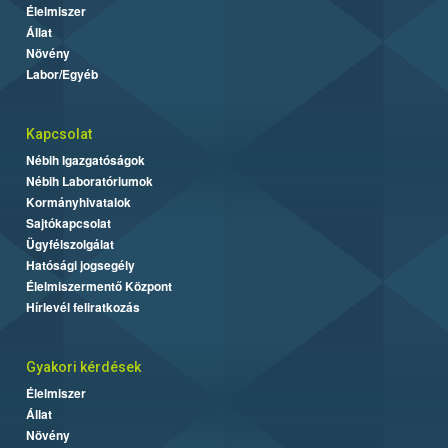
Élelmiszer
Állat
Növény
Labor/Egyéb
Kapcsolat
Nébih Igazgatóságok
Nébih Laboratóriumok
Kormányhivatalok
Sajtókapcsolat
Ügyfélszolgálat
Hatósági jogsegély
Élelmiszermentő Központ
Hírlevél feliratkozás
Gyakori kérdések
Élelmiszer
Állat
Növény