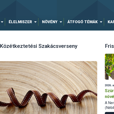
ÉLELMISZER
NÖVÉNY
ÁTFOGÓ TÉMÁK
KA
k Közétkeztetési Szakácsverseny
Fris
2026. 
Szür
növé
szől
A Nem
(Nébi
Klart