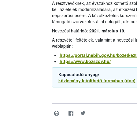
A résztvevőknek, az évszakhoz köthető szo
kell az ételek modernizálására, az étkezési 
népszerűsítésére. A közétkeztetés korszerű
támogató szervezetek által delegált, elisme
Nevezési határidő:
2021. március 19.
A részvételi feltételek, valamint a nevezés
weblapján:
https://portal.nebih.gov.hu/kozetkez
https://www.kozszov.hu/
Kapcsolódó anyag:
közlemény letölthető formában (doc)