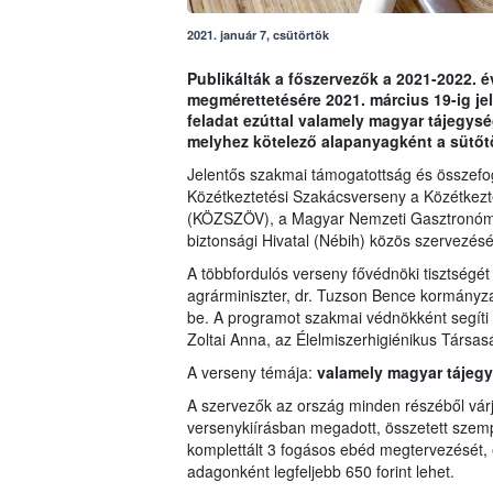
2021. január 7, csütörtök
Publikálták a főszervezők a 2021-2022. é
megmérettetésére 2021. március 19-ig je
feladat ezúttal valamely magyar tájegys
melyhez kötelező alapanyagként a sütőtö
Jelentős szakmai támogatottság és összefo
Közétkeztetési Szakácsverseny a Közétkez
(KÖZSZÖV), a Magyar Nemzeti Gasztronómi
biztonsági Hivatal (Nébih) közös szervezés
A többfordulós verseny fővédnöki tisztségét
agrárminiszter, dr. Tuzson Bence kormányzati
be. A programot szakmai védnökként segít
Zoltai Anna, az Élelmiszerhigiénikus Társas
A verseny témája:
valamely magyar tájegy
A szervezők az ország minden részéből várj
versenykiírásban megadott, összetett szempo
komplettált 3 fogásos ebéd megtervezését, 
adagonként legfeljebb 650 forint lehet.