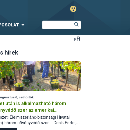
PCSOLAT
s hírek
augusztus 6, csütörtök
et után is alkalmazható három
nyvédő szer az amerikai
őkabóca ellen
zeti Élelmiszerlánc-biztonsági Hivatal
h) három növényvédő szer – Decis Forte,
an 24 EW, Oroganic – engedélyokiratát