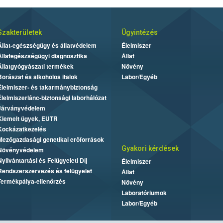
Szakterületek
Ügyintézés
Állat-egészségügy és állatvédelem
Élelmiszer
Állategészségügyi diagnosztika
Állat
Állatgyógyászati termékek
Növény
Borászat és alkoholos italok
Labor/Egyéb
Élelmiszer- és takarmánybiztonság
Élelmiszerlánc-biztonsági laborhálózat
Járványvédelem
Kiemelt ügyek, EUTR
Kockázatkezelés
Mezőgazdasági genetikai erőforrások
Gyakori kérdések
Növényvédelem
Nyilvántartási és Felügyeleti Díj
Élelmiszer
Rendszerszervezés és felügyelet
Állat
Termékpálya-ellenőrzés
Növény
Laboratóriumok
Labor/Egyéb