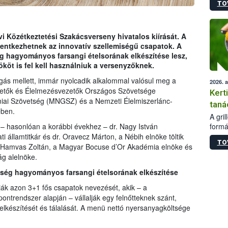
TO
módos
egész
felha
célja
vi Közétkeztetési Szakácsverseny hivatalos kiírását. A
lehet
lentkezhetnek az innovatív szellemiségű csapatok. A
Az Or
ég hagyományos farsangi ételsorának elkészítése lesz,
felha
köt is fel kell használniuk a versenyzőknek.
terme
gás mellett, immár nyolcadik alkalommal valósul meg a
2026. 
tetők és Élelmezésvezetők Országos Szövetsége
Kert
ai Szövetség (MNGSZ) és a Nemzeti Élelmiszerlánc-
taná
ében.
A gri
formá
 – hasonlóan a korábbi évekhez – dr. Nagy István
romlá
 államtitkár és dr. Oravecz Márton, a Nébih elnöke töltik
TO
szapo
i Hamvas Zoltán, a Magyar Bocuse d’Or Akadémia elnöke és
sütög
ág alelnöke.
techni
ség hagyományos farsangi ételsorának elkészítése
alapa
higié
ák azon 3+1 fős csapatok nevezését, akik – a
hőkez
ntrendszer alapján – vállalják egy felnőtteknek szánt,
tárol
elkészítését és tálalását. A menü nettó nyersanyagköltsége
Hivat
a biz