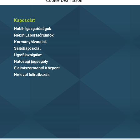
Cookie beállítások
Kapcsolat
Nébih Igazgatóságok
Nébih Laboratóriumok
Kormányhivatalok
Sajtókapcsolat
Ügyfélszolgálat
Hatósági jogsegély
Élelmiszermentő Központ
Hírlevél feliratkozás