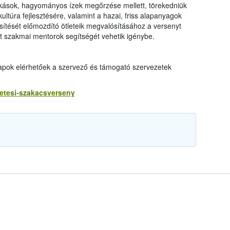
kások, hagyományos ízek megőrzése mellett, törekedniük
kultúra fejlesztésére, valamint a hazai, friss alapanyagok
sítését előmozdító ötleteik megvalósításához a versenyt
rt szakmai mentorok segítségét vehetik igénybe.
i lapok elérhetőek a szervező és támogató szervezetek
tetesi-szakacsverseny