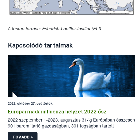
A térkép forrása: Friedrich-Loeffler-Institut (FLI)
Kapcsolódó tartalmak
2022. október 27, csütörtök
Európai madárinfluenza helyzet 2022 ősz
2022 szeptember 1-2023. augusztus 31-ig Európában összesen
901 baromfitartó gazdaságban, 301 fogságban tartott
madarakat tartó intézményben és 19.021 vadmadárban
mutatták ki a szakemberek a magas patogenitású
TOVÁBB >