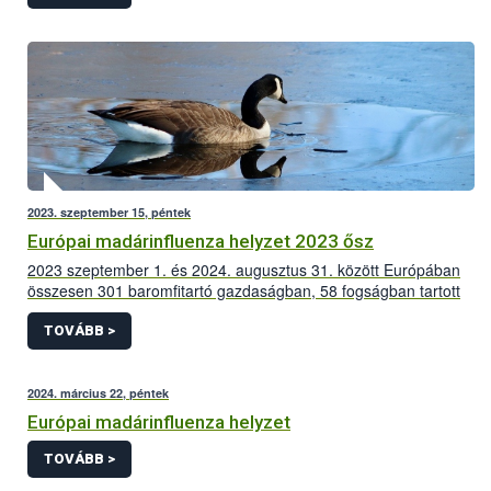
madárinfluenza vírusát.
2023. szeptember 15, péntek
Európai madárinfluenza helyzet 2023 ősz
2023 szeptember 1. és 2024. augusztus 31. között Európában
összesen 301 baromfitartó gazdaságban, 58 fogságban tartott
madarakat tartó létesítményben és 1.700 vadmadárból mutatták
ki a szakemberek a magas patogenitású madárinfluenza
TOVÁBB >
vírusát.
2024. március 22, péntek
Európai madárinfluenza helyzet
TOVÁBB >