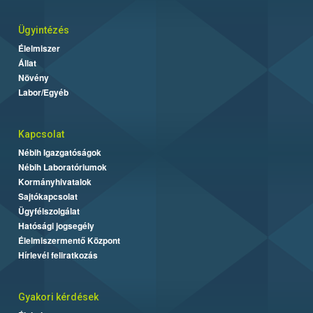
Ügyintézés
Élelmiszer
Állat
Növény
Labor/Egyéb
Kapcsolat
Nébih Igazgatóságok
Nébih Laboratóriumok
Kormányhivatalok
Sajtókapcsolat
Ügyfélszolgálat
Hatósági jogsegély
Élelmiszermentő Központ
Hírlevél feliratkozás
Gyakori kérdések