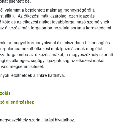
kat jelentett be.
ről valamint a bejelentett mákmag mennyiségéről a
st állít ki. Az étkezési mák kizárólag ezen igazolás
ő köteles az étkezési mákot továbbforgalmazó személynek
 az étkezési mák forgalomba hozatala során a kereskedelmi
lamint a megyei kormányhivatal élelmiszerlánc-biztonsági és
 forgalomba hozott étkezési mák igazolásának meglétét.
zza forgalomba az étkezési mákot, a megyeszékhely szerinti
nsági és állategészségügyi igazgatóság az étkezési mákot
én való megsemmisítését.
k letölthetőek a linkre kattintva.
azolás
tő ellenőrzéshez
megyeszékhely szerinti járási hivatalhoz.