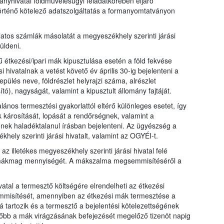
mányhivatal földművelésügyi feladatkörében eljáró
 történő kötelező adatszolgáltatás a formanyomtatványon
atos számlák másolatát a megyeszékhely szerinti járási
üldeni.
 étkezési/ipari mák kipusztulása esetén a föld fekvése
i hivatalnak a vetést követő év április 30-ig bejelenteni a
elepülés neve, földrészlet helyrajzi száma, alrészlet
ító), nagyságát, valamint a kipusztult állomány fajtáját.
ános termesztési gyakorlattól eltérő különleges esetet, így
 károsítását, lopását a rendőrségnek, valamint a
nek haladéktalanul írásban bejelenteni. Az ügyészség a
ely szerinti járási hivatalt, valamint az OGYÉI-t.
az illetékes megyeszékhely szerinti járási hivatal felé
t mákmag mennyiségét. A mákszalma megsemmisítéséről a
ivatal a termesztő költségére elrendelheti az étkezési
emmisítését, amennyiben az étkezési mák termesztése a
lá tartozik és a termesztő a bejelentési kötelezettségének
később a mák virágzásának befejezését megelőző tizenöt napig