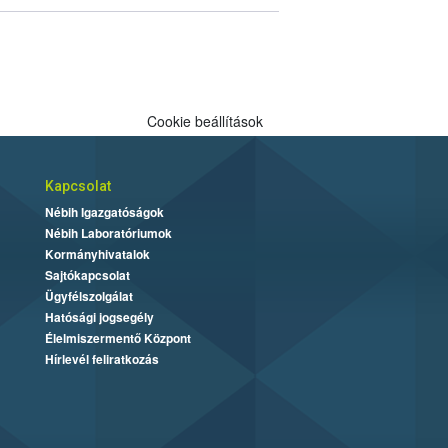
Cookie beállítások
Kapcsolat
Nébih Igazgatóságok
Nébih Laboratóriumok
Kormányhivatalok
Sajtókapcsolat
Ügyfélszolgálat
Hatósági jogsegély
Élelmiszermentő Központ
Hírlevél feliratkozás