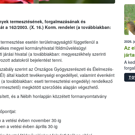
épüle
ények termesztésének, forgalmazásának és
 a 162/2003. (X. 16.) Korm. rendelet (a továbbiakban:
 termesztése esetén területnagyságtól függetlenül a
2026. j
Az e
lletékes megyei kormányhivatal földművelésügyi
i járási hivatal (a továbbiakban: megyeszékhely szerinti
járta
ozott adatokról bejelentést tenni.
A kedv
forga
gszabály szerint az Országos Gyógyszerészeti és Élelmezés-
Korm.
) által kiadott tevékenységi engedéllyel, valamint évenként
TO
sérül
 (a továbbiakban: eseti termesztetési engedély) rendelkező
felme
ermesztető) megkötött szerződés alapján végezhető.
veszé
sített, és a Nébih honlapján közzétett formanyomtatvány
Ezen 
vonni
jártas
őpontjai:
en a vetési évben november 30-ig
en a vetési évben április 30-ig