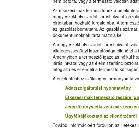
nem pótolta, vagy a termesztő valótlan adato
Az étkezési mák termesztőnek a bejelentés
megyeszékhely szerinti járási hivatal igazolá
birtokában hozható forgalomba. A termeszt
az igazolást bemutatni. Az igazolás számát
dokumentumoknak tartalmaznia kell.
A megyeszékhely szerinti járási hivatal, va
állategészségügyi igazgatósága ellenőrzi a
Amennyiben a termesztő igazolás nélkül ho
járási hivatal vagy az élelmiszerlánc-bizto
lefoglalja és elrendeli a termesztő költség
A bejelentéshez szükséges formanyomtatványo
Adatszolgáltatási nyomtatvány
Étkezési mák termesztő részére ig
Jegyzőkönyv étkezési mák termesz
Ügyféltájékoztató az ellenőrzésről
További információért forduljon az illetékes 