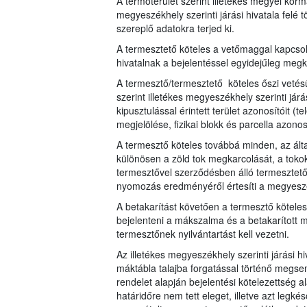
A termőterület szerint illetékes megyei kor
megyeszékhely szerinti járási hivatala felé
szereplő adatokra terjed ki.
A termesztető köteles a vetőmaggal kapcsol
hivatalnak a bejelentéssel egyidejűleg megk
A termesztő/termesztető köteles őszi vetésű
szerint illetékes megyeszékhely szerinti járás
kipusztulással érintett terület azonosítóit (t
megjelölése, fizikai blokk és parcella azonos
A termesztő köteles továbbá minden, az által
különösen a zöld tok megkarcolását, a tokok
termesztővel szerződésben álló termesztető
nyomozás eredményéről értesíti a megyeszékh
A betakarítást követően a termesztő köteles 
bejelenteni a mákszalma és a betakarítot
termesztőnek nyilvántartást kell vezetni.
Az illetékes megyeszékhely szerinti járási h
máktábla talajba forgatással történő megs
rendelet alapján bejelentési kötelezettség a
határidőre nem tett eleget, illetve azt leg