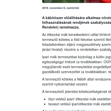
2018. november 8, csütörtök
A kábítószer előállítására alkalmas növ
felhasználásának rendjének szabályozását
Rendelet) tartalmazza.
Az étkezési mák kereskedelmi céllal történő
termesztő köteles a föld fekvése szerinti i
feladatkörében eljáró megyeszékhely szerint
járási hivatal) részére a rendeletben szabály
Ipari mák termesztése kizárólag a külön jo
egészségügyi Intézet (a továbbiakban: OGYÉI
megújítandó eseti termesztetési engedéllyel
gazdálkodó szervezettel (a továbbiakban: t
A termesztő köteles a Nébih által rendszere
szerinti nyilvántartást vezetni.
A termesztető jelentési kötelezettségének id
őszi vetésű ipari/ étkezési mák esetéb
tavaszi vetésű ipari/étkezési mák esetéb