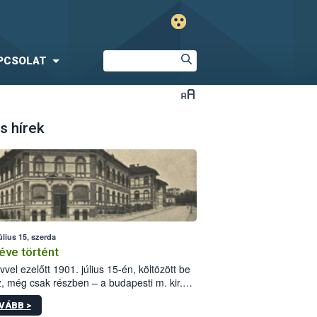
PCSOLAT
s hírek
úlius 15, szerda
éve történt
vvel ezelőtt 1901. július 15-én, költözött be
z, még csak részben – a budapesti m. kir.
i vetőmagvizsgáló állomás a Kis Rókus utca
VÁBB >
ám alatti, Czigler Győző által tervezett új