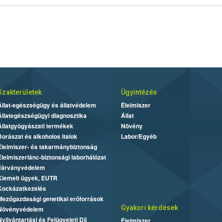
Szakterületek
Ügyintézés
Állat-egészségügy és állatvédelem
Élelmiszer
Állategészségügyi diagnosztika
Állat
Állatgyógyászati termékek
Növény
Borászat és alkoholos italok
Labor/Egyéb
Élelmiszer- és takarmánybiztonság
Élelmiszerlánc-biztonsági laborhálózat
Járványvédelem
Kiemelt ügyek, EUTR
Kockázatkezelés
Mezőgazdasági genetikai erőforrások
Gyakori kérdések
Növényvédelem
Nyilvántartási és Felügyeleti Díj
Élelmiszer