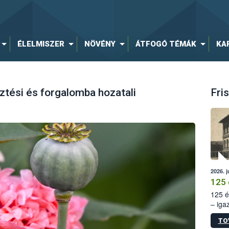
ÉLELMISZER
NÖVÉNY
ÁTFOGÓ TÉMÁK
KA
ztési és forgalomba hozatali
Fris
2026. j
125 
125 é
– iga
állam
TO
15. sz