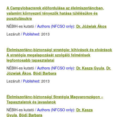
A Campylobacterek előfordulása az élelmiszerláncban,
valamint környezeti tényezők hatása túlélésükre és
pusztulásukra
NÉBIH-es kutató
/ Authors (NFCSO only)
:
Dr. Jóźwiak Ákos
Lezárult
/ Published
: 2013
Élelmiszerlánc-biztonsági stratégia: kihívások és elvárások
A stratégia megalapozását szolgáló felmérések
legfontosabb tapasztalatai
NÉBIH-es kutató
/ Authors (NFCSO only)
:
Dr. Kasza Gyula
,
Dr.
Józwiak Ákos
,
Bódi Barbara
Lezárult
/ Published
: 2013
Élelmiszerlánc-biztonsági Stratégia Magyarországon –
Tapasztalatok és javaslatok
NÉBIH-es kutató
/ Authors (NFCSO only)
:
Dr. Kasza
Gyula
,
Bódi Barbara