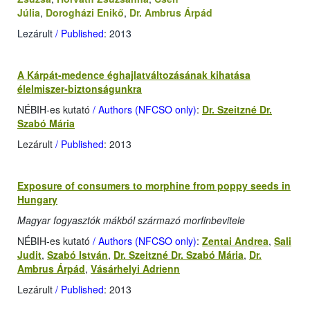
Júlia
,
Dorogházi Enikő
,
Dr. Ambrus Árpád
Lezárult
/ Published
: 2013
A Kárpát-medence éghajlatváltozásának kihatása
élelmiszer-biztonságunkra
NÉBIH-es kutató
/ Authors (NFCSO only)
:
Dr. Szeitzné Dr.
Szabó Mária
Lezárult
/ Published
: 2013
Exposure of consumers to morphine from poppy seeds in
Hungary
Magyar fogyasztók mákból származó morfinbevitele
NÉBIH-es kutató
/ Authors (NFCSO only)
:
Zentai Andrea
,
Sali
Judit
,
Szabó István
,
Dr. Szeitzné Dr. Szabó Mária
,
Dr.
Ambrus Árpád
,
Vásárhelyi Adrienn
Lezárult
/ Published
: 2013