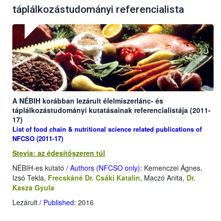
táplálkozástudományi referencialista
A NÉBIH korábban lezárult élelmiszerlánc- és
táplálkozástudományi kutatásainak referencialistája (2011-
17)
List of food chain & nutritional science related publications of
NFCSO (2011-17)
Stevia: az édesítőszeren túl
NÉBIH-es kutató
/ Authors (NFCSO only)
: Kemenczei Ágnes,
Izsó Tekla,
Frecskáné Dr. Csáki Katalin
, Maczó Anita,
Dr.
Kasza Gyula
Lezárult
/ Published
: 2016