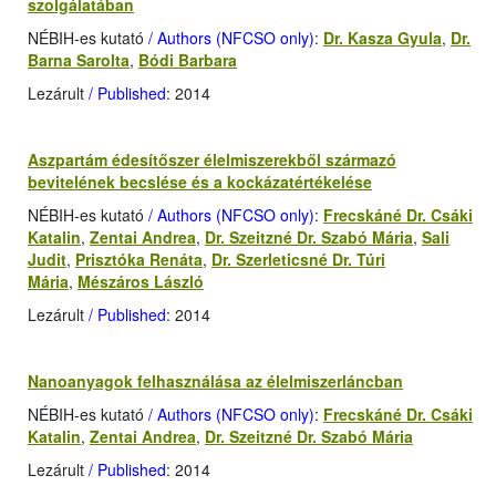
szolgálatában
NÉBIH-es kutató
/ Authors (NFCSO only)
:
Dr. Kasza Gyula
,
Dr.
Barna Sarolta
,
Bódi Barbara
Lezárult
/ Published
: 2014
Aszpartám édesítőszer élelmiszerekből származó
bevitelének becslése és a kockázatértékelése
NÉBIH-es kutató
/ Authors (NFCSO only)
:
Frecskáné Dr. Csáki
Katalin
,
Zentai Andrea
,
Dr. Szeitzné Dr. Szabó Mária
,
Sali
Judit
,
Prisztóka Renáta
,
Dr. Szerleticsné Dr. Túri
Mária
,
Mészáros László
Lezárult
/ Published
: 2014
Nanoanyagok felhasználása az élelmiszerláncban
NÉBIH-es kutató
/ Authors (NFCSO only)
:
Frecskáné Dr. Csáki
Katalin
,
Zentai Andrea
,
Dr. Szeitzné Dr. Szabó Mária
Lezárult
/ Published
: 2014