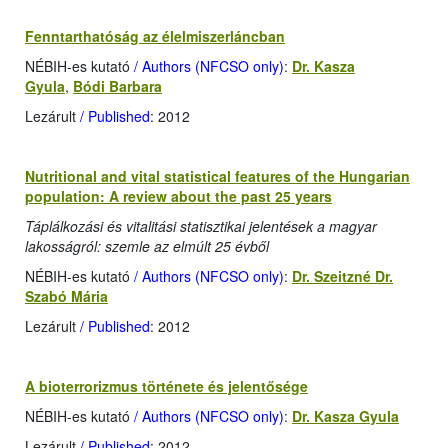
Fenntarthatóság az élelmiszerláncban
NÉBIH-es kutató
/ Authors (NFCSO only)
:
Dr. Kasza
Gyula
,
Bódi Barbara
Lezárult
/ Published
: 2012
Nutritional and vital statistical features of the Hungarian
population: A review about the past 25 years
Táplálkozási és vitalitási statisztikai jelentések a magyar
lakosságról: szemle az elmúlt 25 évből
NÉBIH-es kutató
/ Authors (NFCSO only)
:
Dr. Szeitzné Dr.
Szabó Mária
Lezárult
/ Published
: 2012
A bioterrorizmus története és jelentősége
NÉBIH-es kutató
/ Authors (NFCSO only)
:
Dr. Kasza Gyula
Lezárult
/ Published
: 2012