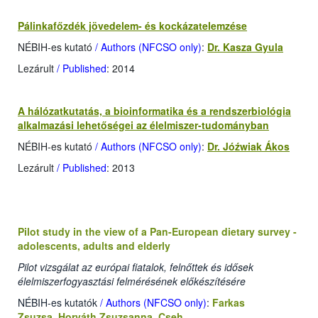
Pálinkafőzdék jövedelem- és kockázatelemzése
NÉBIH-es kutató
/ Authors (NFCSO only)
:
Dr. Kasza Gyula
Lezárult
/ Published
: 2014
A hálózatkutatás, a bioinformatika és a rendszerbiológia
alkalmazási lehetőségei az élelmiszer-tudományban
NÉBIH-es kutató
/ Authors (NFCSO only)
:
Dr. Jóźwiak Ákos
Lezárult
/ Published
: 2013
Pilot study in the view of a Pan-European dietary survey -
adolescents, adults and elderly
Pilot vizsgálat az európai fiatalok, felnőttek és idősek
élelmiszerfogyasztási felmérésének előkészítésére
NÉBIH-es kutatók
/ Authors (NFCSO only)
:
Farkas
Zsuzsa
,
Horváth Zsuzsanna
,
Cseh