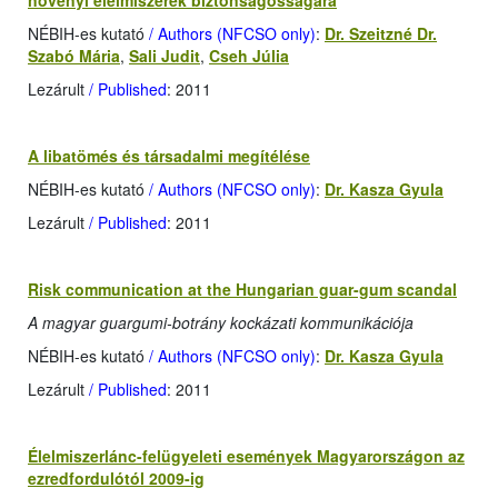
növényi élelmiszerek biztonságosságára
NÉBIH-es kutató
/ Authors (NFCSO only)
:
Dr. Szeitzné Dr.
Szabó Mária
,
Sali Judit
,
Cseh Júlia
Lezárult
/ Published
: 2011
A libatömés és társadalmi megítélése
NÉBIH-es kutató
/ Authors (NFCSO only)
:
Dr. Kasza Gyula
Lezárult
/ Published
: 2011
Risk communication at the Hungarian guar-gum scandal
A magyar guargumi-botrány kockázati kommunikációja
NÉBIH-es kutató
/ Authors (NFCSO only)
:
Dr. Kasza Gyula
Lezárult
/ Published
: 2011
Élelmiszerlánc-felügyeleti események Magyarországon az
ezredfordulótól 2009-ig