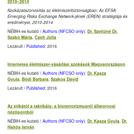
2010–2014
Kockázatazonosítás az élelmiszerbiztonságban: Az EFSA
Emerging Risks Exchange Network-jének (EREN) stratégiája és
eredményei, 2010-2014
NÉBIH-es kutató
/ Authors (NFCSO only)
:
Dr. Szeitzné Dr.
Szabó Mária
,
Cseh Júlia
Lezárult
/ Published
: 2016
Internetes élelmiszer-vásárlási szokások Magyarországon
NÉBIH-es kutató
/ Authors (NFCSO only)
:
Dr. Kasza
Gyula
,
Bódi Barbara
,
Szakos Dávid
Lezárult
/ Published
: 2016
Az etikától a taktikáig: a bioterrorizmusról állatorvosi
nézőpontból
NÉBIH-es kutató
/ Authors (NFCSO only)
:
Dr. Kasza Gyula
,
Dr.
Hajtós István