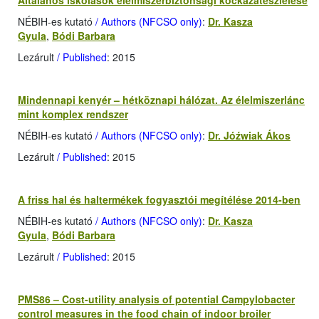
Általános iskolások élelmiszerbiztonsági kockázatészlelése
NÉBIH-es kutató
/ Authors (NFCSO only)
:
Dr. Kasza
Gyula
,
Bódi Barbara
Lezárult
/ Published
: 2015
Mindennapi kenyér – hétköznapi hálózat. Az élelmiszerlánc
mint komplex rendszer
NÉBIH-es kutató
/ Authors (NFCSO only)
:
Dr. Jóźwiak Ákos
Lezárult
/ Published
: 2015
A friss hal és haltermékek fogyasztói megítélése 2014-ben
NÉBIH-es kutató
/ Authors (NFCSO only)
:
Dr. Kasza
Gyula
,
Bódi Barbara
Lezárult
/ Published
: 2015
PMS86 – Cost-utility analysis of potential Campylobacter
control measures in the food chain of indoor broiler