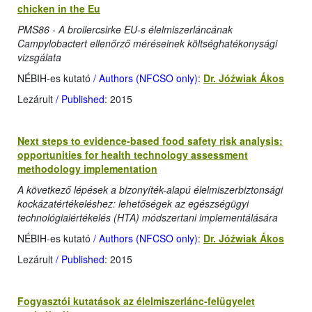
chicken in the Eu
PMS86 - A broilercsirke EU-s élelmiszerláncának
Campylobactert ellenőrző méréseinek költséghatékonysági
vizsgálata
NÉBIH-es kutató
/ Authors (NFCSO only)
:
Dr. Jóźwiak Ákos
Lezárult
/ Published
: 2015
Next steps to evidence-based food safety risk analysis:
opportunities for health technology assessment
methodology implementation
A következő lépések a bizonyíték-alapú élelmiszerbiztonsági
kockázatértékeléshez: lehetőségek az egészségügyi
technológiaiértékelés (HTA) módszertani implementálására
NÉBIH-es kutató
/ Authors (NFCSO only)
:
Dr. Jóźwiak Ákos
Lezárult
/ Published
: 2015
Fogyasztói kutatások az élelmiszerlánc-felügyelet