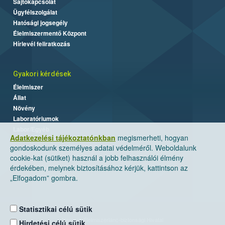
Sajtókapcsolat
Ügyfélszolgálat
Hatósági jogsegély
Élelmiszermentő Központ
Hírlevél feliratkozás
Gyakori kérdések
Élelmiszer
Állat
Növény
Laboratóriumok
Labor/Egyéb
Adatkezelési tájékoztatónkban
megismerheti, hogyan
gondoskodunk személyes adatai védelméről. Weboldalunk
cookie-kat (sütiket) használ a jobb felhasználói élmény
érdekében, melynek biztosításához kérjük, kattintson az
„Elfogadom” gombra.
Statisztikai célú sütik
Nemzeti Élelmiszerlánc-biztonsági Hivatal
Hirdetési célú sütik