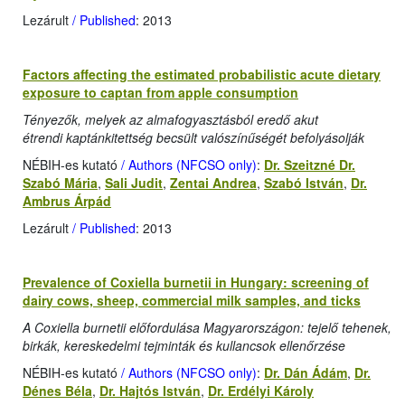
Lezárult
/ Published
: 2013
Factors affecting the estimated probabilistic acute dietary
exposure to captan from apple consumption
Tényezők, melyek az almafogyasztásból eredő akut
étrendi kaptánkitettség becsült valószínűségét befolyásolják
NÉBIH-es kutató
/ Authors (NFCSO only)
:
Dr. Szeitzné Dr.
Szabó Mária
,
Sali Judit
,
Zentai Andrea
,
Szabó István
,
Dr.
Ambrus Árpád
Lezárult
/ Published
: 2013
Prevalence of Coxiella burnetii in Hungary: screening of
dairy cows, sheep, commercial milk samples, and ticks
A Coxiella burnetii előfordulása Magyarországon: tejelő tehenek,
birkák, kereskedelmi tejminták és kullancsok ellenőrzése
NÉBIH-es kutató
/ Authors (NFCSO only)
:
Dr. Dán Ádám
,
Dr.
Dénes Béla
,
Dr. Hajtós István
,
Dr. Erdélyi Károly