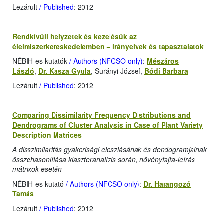
Lezárult
/ Published
: 2012
Rendkívüli helyzetek és kezelésük az
élelmiszerkereskedelemben – irányelvek és tapasztalatok
NÉBIH-es kutatók
/ Authors (NFCSO only)
:
Mészáros
László
,
Dr. Kasza Gyula
, Surányi József,
Bódi Barbara
Lezárult
/ Published
: 2012
Comparing Dissimilarity Frequency Distributions and
Dendrograms of Cluster Analysis in Case of Plant Variety
Description Matrices
A disszimilaritás gyakorisági eloszlásának és dendogramjainak
összehasonlítása klaszteranalízis során, növényfajta-leírás
mátrixok esetén
NÉBIH-es kutató
/ Authors (NFCSO only)
:
Dr. Harangozó
Tamás
Lezárult
/ Published
: 2012