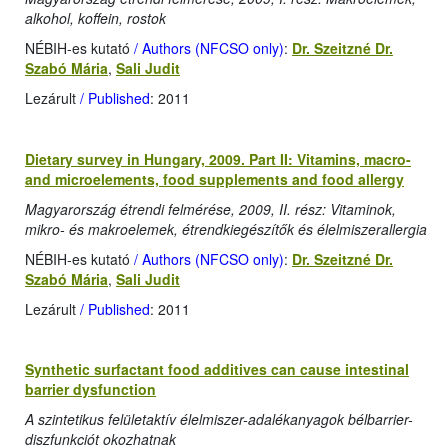
alkohol, koffein, rostok
NÉBIH-es kutató
/ Authors (NFCSO only)
:
Dr. Szeitzné Dr.
Szabó Mária
,
Sali Judit
Lezárult
/ Published
: 2011
Dietary survey in Hungary, 2009. Part II: Vitamins, macro-
and microelements, food supplements and food allergy
Magyarország étrendi felmérése, 2009, II. rész: Vitaminok,
mikro- és makroelemek, étrendkiegészítők és élelmiszerallergia
NÉBIH-es kutató
/ Authors (NFCSO only)
:
Dr. Szeitzné Dr.
Szabó Mária
,
Sali Judit
Lezárult
/ Published
: 2011
Synthetic surfactant food additives can cause intestinal
barrier dysfunction
A szintetikus felületaktív élelmiszer-adalékanyagok bélbarrier-
diszfunkciót okozhatnak