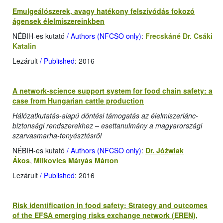
Emulgeálószerek, avagy hatékony felszívódás fokozó
ágensek élelmiszereinkben
NÉBIH-es kutató
/ Authors (NFCSO only)
:
Frecskáné Dr. Csáki
Katalin
Lezárult
/ Published
: 2016
A network-science support system for food chain safety: a
case from Hungarian cattle production
Hálózatkutatás-alapú döntési támogatás az élelmiszerlánc-
biztonsági rendszerekhez – esettanulmány a magyarországi
szarvasmarha-tenyésztésről
NÉBIH-es kutató
/ Authors (NFCSO only)
:
Dr. Jóźwiak
Ákos
,
Milkovics Mátyás Márton
Lezárult
/ Published
: 2016
Risk identification in food safety: Strategy and outcomes
of the EFSA emerging risks exchange network (EREN),