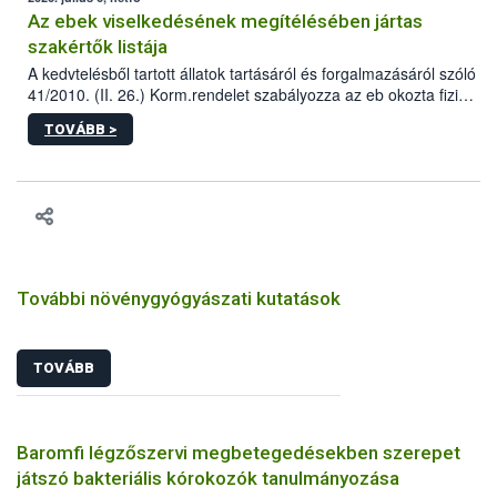
Az ebek viselkedésének megítélésében jártas
szakértők listája
A kedvtelésből tartott állatok tartásáról és forgalmazásáról szóló
41/2010. (II. 26.) Korm.rendelet szabályozza az eb okozta fizikai
sérülés, illetve ennek veszélye keletkezésekor felmerülő
TOVÁBB >
hatósági feladatokat, valamint a veszélyes eb tartását és annak
engedélyezését. Ezen eljárások során szükség esetén be kell
vonni az ebek viselkedésének megítélésében jártas szakértőt.
További növénygyógyászati kutatások
TOVÁBB
Baromfi légzőszervi megbetegedésekben szerepet
játszó bakteriális kórokozók tanulmányozása