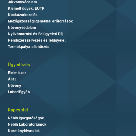
Járványvédelem
Kiemelt ügyek, EUTR
Kockázatkezelés
Mezőgazdasági genetikai erőforrások
Növényvédelem
Nyilvántartási és Felügyeleti Díj
Rendszerszervezés és felügyelet
Termékpálya-ellenőrzés
Ügyintézés
Élelmiszer
Állat
Növény
Labor/Egyéb
Kapcsolat
Nébih Igazgatóságok
Nébih Laboratóriumok
Kormányhivatalok