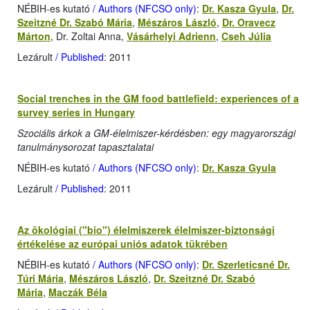
NÉBIH-es kutató
/ Authors (NFCSO only)
:
Dr. Kasza Gyula
,
Dr.
Szeitzné Dr. Szabó Mária
,
Mészáros László
,
Dr. Oravecz
Márton
, Dr. Zoltai Anna,
Vásárhelyi Adrienn
,
Cseh Júlia
Lezárult
/ Published
: 2011
Social trenches in the GM food battlefield: experiences of a
survey series in Hungary
Szociális árkok a GM-élelmiszer-kérdésben: egy magyarországi
tanulmánysorozat tapasztalatai
NÉBIH-es kutató
/ Authors (NFCSO only)
:
Dr. Kasza Gyula
Lezárult
/ Published
: 2011
Az ökológiai ("bio") élelmiszerek élelmiszer-biztonsági
értékelése az európai uniós adatok tükrében
NÉBIH-es kutató
/ Authors (NFCSO only)
:
Dr. Szerleticsné Dr.
Túri Mária
,
Mészáros László
,
Dr. Szeitzné Dr. Szabó
Mária
,
Maczák Béla