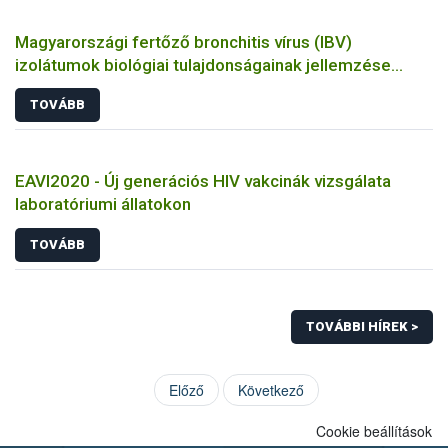
Magyarországi fertőző bronchitis vírus (IBV)
izolátumok biológiai tulajdonságainak jellemzése
állatkísérletes és molekuláris biológiai eszközökkel
TOVÁBB
EAVI2020 - Új generációs HIV vakcinák vizsgálata
laboratóriumi állatokon
TOVÁBB
TOVÁBBI HÍREK >
Előző
Következő
Cookie beállítások