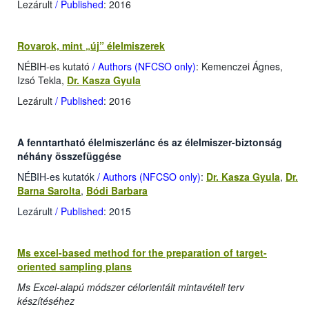
Lezárult
/ Published
: 2016
Rovarok, mint „új” élelmiszerek
NÉBIH-es kutató
/ Authors (NFCSO only)
: Kemenczei Ágnes,
Izsó Tekla,
Dr. Kasza Gyula
Lezárult
/ Published
: 2016
A fenntartható élelmiszerlánc és az élelmiszer-biztonság
néhány összefüggése
NÉBIH-es kutatók
/ Authors (NFCSO only)
:
Dr. Kasza Gyula
,
Dr.
Barna Sarolta
,
Bódi Barbara
Lezárult
/ Published
: 2015
Ms excel-based method for the preparation of target-
oriented sampling plans
Ms Excel-alapú módszer célorientált mintavételi terv
készítéséhez