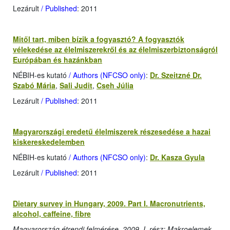
Lezárult
/ Published
: 2011
Mitől tart, miben bízik a fogyasztó? A fogyasztók
vélekedése az élelmiszerekről és az élelmiszerbiztonságról
Európában és hazánkban
NÉBIH-es kutató
/ Authors (NFCSO only)
:
Dr. Szeitzné Dr.
Szabó Mária
,
Sali Judit
,
Cseh Júlia
Lezárult
/ Published
: 2011
Magyarországi eredetű élelmiszerek részesedése a hazai
kiskereskedelemben
NÉBIH-es kutató
/ Authors (NFCSO only)
:
Dr. Kasza Gyula
Lezárult
/ Published
: 2011
Dietary survey in Hungary, 2009. Part I. Macronutrients,
alcohol, caffeine, fibre
Magyarország étrendi felmérése, 2009, I. rész: Makroelemek,