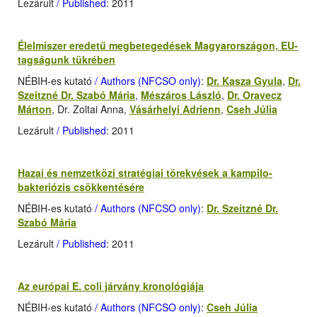
Lezárult
/ Published
: 2011
Élelmiszer eredetű megbetegedések Magyarországon, EU-
tagságunk tükrében
NÉBIH-es kutató
/ Authors (NFCSO only)
:
Dr. Kasza Gyula
,
Dr.
Szeitzné Dr. Szabó Mária
,
Mészáros László
,
Dr. Oravecz
Márton
, Dr. Zoltai Anna,
Vásárhelyi Adrienn
,
Cseh Júlia
Lezárult
/ Published
: 2011
Hazai és nemzetközi stratégiai törekvések a kampilo­
bakteriózis csökkentésére
NÉBIH-es kutató
/ Authors (NFCSO only)
:
Dr. Szeitzné Dr.
Szabó Mária
Lezárult
/ Published
: 2011
Az európai E. coli járvány kronológiája
NÉBIH-es kutató
/ Authors (NFCSO only)
:
Cseh Júlia