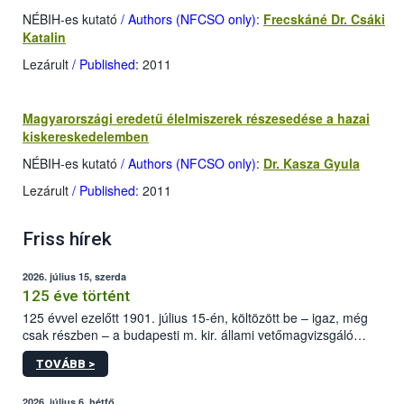
NÉBIH-es kutató
/ Authors (NFCSO only)
:
Frecskáné Dr. Csáki
Katalin
Lezárult
/ Published
: 2011
Magyarországi eredetű élelmiszerek részesedése a hazai
kiskereskedelemben
NÉBIH-es kutató
/ Authors (NFCSO only)
:
Dr. Kasza Gyula
Lezárult
/ Published
: 2011
Friss hírek
2026. július 15, szerda
125 éve történt
125 évvel ezelőtt 1901. július 15-én, költözött be – igaz, még
csak részben – a budapesti m. kir. állami vetőmagvizsgáló
állomás a Kis Rókus utca 15. szám alatti, Czigler Győző által
TOVÁBB >
tervezett új épületébe.
2026. július 6, hétfő