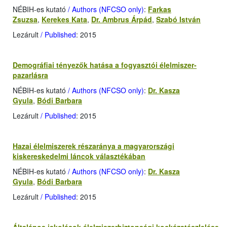
NÉBIH-es kutató
/ Authors (NFCSO only)
:
Farkas
Zsuzsa
,
Kerekes Kata
,
Dr. Ambrus Árpád
,
Szabó István
Lezárult
/ Published
: 2015
Demográfiai tényezők hatása a fogyasztói élelmiszer-
pazarlásra
NÉBIH-es kutató
/ Authors (NFCSO only)
:
Dr. Kasza
Gyula
,
Bódi Barbara
Lezárult
/ Published
: 2015
Hazai élelmiszerek részaránya a magyarországi
kiskereskedelmi láncok választékában
NÉBIH-es kutató
/ Authors (NFCSO only)
:
Dr. Kasza
Gyula
,
Bódi Barbara
Lezárult
/ Published
: 2015