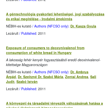
A géntechnológia gyakorlati lehetőségei, jogi szabályozása
és etikai megítélése - Irodalmi áttekintés
NÉBIH-es kutató
/ Authors (NFCSO only)
:
Dr. Kasza Gyula
Lezárult
/ Published
: 2011
Exposure of consumers to deoxynivalenol from
consumption of white bread in Hungary
A lakosság fehér kenyér fogyasztásából eredő deoxinivalenol-
kitettsége Magyarországon
NÉBIH-es kutató
/ Authors (NFCSO only)
:
Dr. Ambrus
Árpád
,
Dr. Szeitzné Dr. Szabó Mária
,
Zentai Andrea
,
Sali
Judit
,
Szabó István
Lezárult
/ Published
: 2011
A környezeti és társadalmi tényezők változásának hatása a