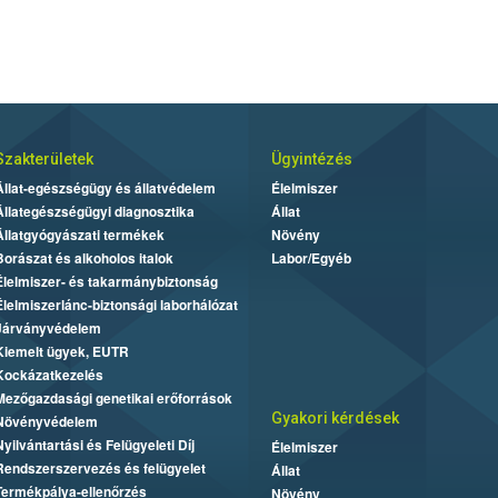
Szakterületek
Ügyintézés
Állat-egészségügy és állatvédelem
Élelmiszer
Állategészségügyi diagnosztika
Állat
Állatgyógyászati termékek
Növény
Borászat és alkoholos italok
Labor/Egyéb
Élelmiszer- és takarmánybiztonság
Élelmiszerlánc-biztonsági laborhálózat
Járványvédelem
Kiemelt ügyek, EUTR
Kockázatkezelés
Mezőgazdasági genetikai erőforrások
Gyakori kérdések
Növényvédelem
Nyilvántartási és Felügyeleti Díj
Élelmiszer
Rendszerszervezés és felügyelet
Állat
Termékpálya-ellenőrzés
Növény