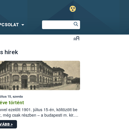
PCSOLAT
s hírek
úlius 15, szerda
éve történt
vvel ezelőtt 1901. július 15-én, költözött be
z, még csak részben – a budapesti m. kir.
i vetőmagvizsgáló állomás a Kis Rókus utca
VÁBB >
ám alatti, Czigler Győző által tervezett új