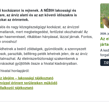
épüle
gi kockázatot is rejtenek. A NÉBIH lakossági és
re, az árvíz alatti és az azt követő időszakra is
kat az érintettek.
alós és nagy közegészségügyi kockázat, az árvízzel
lmatlanok, mert megbetegedést, fertőzést okozhatnak! Az
2026. j
n hasmenéssel, ritkábban hányással, lázzal járnak. Fontos,
Az e
n orvoshoz!
járta
ződhetnek a beérő zöldségek, gyümölcsök; a szennyezett
A kedv
sok, paraziták, bélféreg-peték lehetnek jelen, de az árvíz
forga
rtalmazhat. Az élelmiszerbiztonsági szakemberek a
Korm.
TO
anácsokat gyűjtötték össze a hivatal kiadványaiban.
sérül
felme
hivatal honlapjáról:
veszé
Ezen 
z idejére – lakossági tájékoztató
vonni
rvízzel érintett területeken működő
jártas
lalkozói tájékoztató