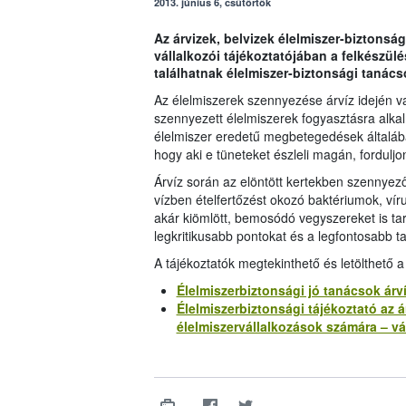
2013. június 6, csütörtök
Az árvizek, belvizek élelmiszer-biztonsá
vállalkozói tájékoztatójában a felkészülés
találhatnak élelmiszer-biztonsági tanácso
Az élelmiszerek szennyezése árvíz idején v
szennyezett élelmiszerek fogyasztásra alka
élelmiszer eredetű megbetegedések általába
hogy aki e tüneteket észleli magán, forduljo
Árvíz során az elöntött kertekben szennye
vízben ételfertőzést okozó baktériumok, víru
akár kiömlött, bemosódó vegyszereket is ta
legkritikusabb pontokat és a legfontosabb t
A tájékoztatók megtekinthető és letölthető a 
Élelmiszerbiztonsági jó tanácsok árví
Élelmiszerbiztonsági tájékoztató az á
élelmiszervállalkozások számára – vál