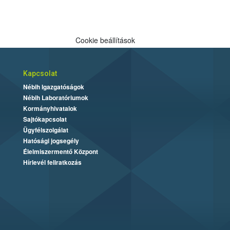
Cookie beállítások
Kapcsolat
Nébih Igazgatóságok
Nébih Laboratóriumok
Kormányhivatalok
Sajtókapcsolat
Ügyfélszolgálat
Hatósági jogsegély
Élelmiszermentő Központ
Hírlevél feliratkozás