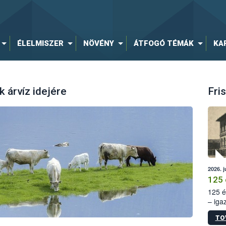
ÉLELMISZER
NÖVÉNY
ÁTFOGÓ TÉMÁK
KA
 árvíz idejére
Fris
2026. j
125 
125 é
– iga
állam
TO
15. sz