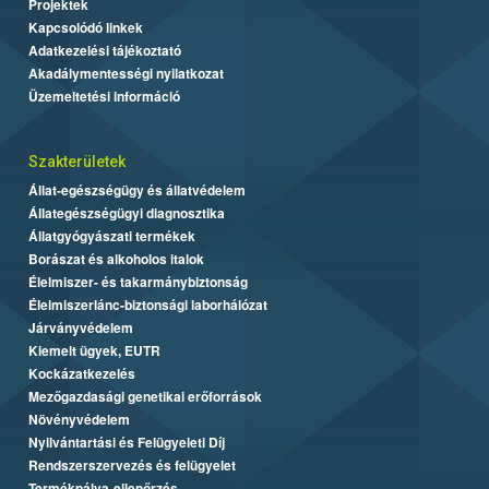
Projektek
Kapcsolódó linkek
Adatkezelési tájékoztató
Akadálymentességi nyilatkozat
Üzemeltetési információ
Szakterületek
Állat-egészségügy és állatvédelem
Állategészségügyi diagnosztika
Állatgyógyászati termékek
Borászat és alkoholos italok
Élelmiszer- és takarmánybiztonság
Élelmiszerlánc-biztonsági laborhálózat
Járványvédelem
Kiemelt ügyek, EUTR
Kockázatkezelés
Mezőgazdasági genetikai erőforrások
Növényvédelem
Nyilvántartási és Felügyeleti Díj
Rendszerszervezés és felügyelet
Termékpálya-ellenőrzés