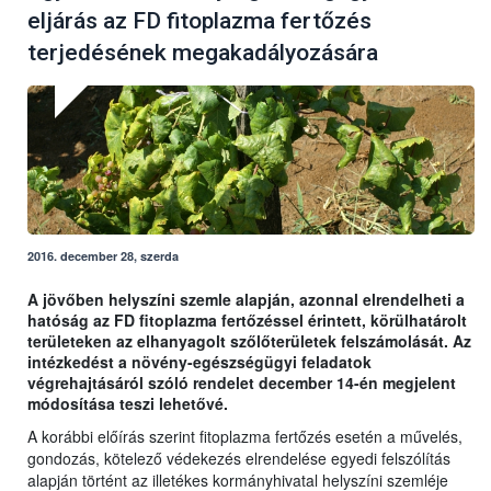
eljárás az FD fitoplazma fertőzés
terjedésének megakadályozására
2016. december 28, szerda
A jövőben helyszíni szemle alapján, azonnal elrendelheti a
hatóság az FD fitoplazma fertőzéssel érintett, körülhatárolt
területeken az elhanyagolt szőlőterületek felszámolását. Az
intézkedést a növény-egészségügyi feladatok
végrehajtásáról szóló rendelet december 14-én megjelent
módosítása teszi lehetővé.
A korábbi előírás szerint fitoplazma fertőzés esetén a művelés,
gondozás, kötelező védekezés elrendelése egyedi felszólítás
alapján történt az illetékes kormányhivatal helyszíni szemléje