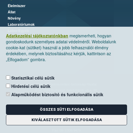
Élelmiszer
Állat
Növény
Laboratóriumok
Labor/Egyéb
Adatkezelési tájékoztatónkban
megismerheti, hogyan
gondoskodunk személyes adatai védelméről. Weboldalunk
cookie-kat (sütiket) használ a jobb felhasználói élmény
érdekében, melynek biztosításához kérjük, kattintson az
„Elfogadom” gombra.
Statisztikai célú sütik
Nemzeti Élelmiszerlánc-biztonsági Hivatal
Hirdetési célú sütik
Cím: 1024 Budapest, Keleti Károly utca. 24.
Alapműködést biztosító és funkcionális sütik
Levelezési cím: 1525 Budapest. Pf. 30.
ÖSSZES SÜTI ELFOGADÁSA
E-mail:
ugyfelszolgalat@nebih.gov.hu
Zöld szám: 06-80/263-244
KIVÁLASZTOTT SÜTIK ELFOGADÁSA
Telefon: 06-1/ 336-9000
Fax: 06-1/336-9479