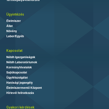
Ügyintézés
Élelmiszer
Állat
Növény
Labor/Egyéb
Kapcsolat
Nébih Igazgatóságok
Nébih Laboratóriumok
Kormányhivatalok
Sajtókapcsolat
Ügyfélszolgálat
Hatósági jogsegély
Élelmiszermentő Központ
Hírlevél feliratkozás
Gyakori kérdések