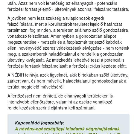
után. Azaz nem volt lehetőség az elhanyagolt - potenciális
fertőzési forrást jelentő - ültetvények azonnali felszámoltatására.
A jövőben nem lesz szükség a tulajdonosok egyedi
felszólítására, mert a körülhatárolt területet kijelölő határozat
tartalmazni fog minden, a területen található szőlő gondozására
vonatkozó felszólítást. Amennyiben a gondozatlan állapot
megszüntetése - metszés és a fitoplazmát terjesztő kabócák
elleni növényvédő szeres védekezések elvégzése - nem történik
meg, a szakemberek haladéktalanul elrendelik a gondozatlan
ültetvény kivágását. Az intézkedés lehetővé teszi a potenciális
fertőzési források felszámolását a fertőzési ciklus kezdete előtt.
A NÉBIH felhívja azok figyelmét, akik birtokában szőlő ültetvény,
zárkert van, és nem művelik, haladéktalanul gondoskodjanak a
terület megfelelő műveléséről.
A fertőzéssel nem érintett, de elhanyagolt területeken is
intenzívebb ellenőrzésre, valamint az ezekre vonatkozó
rendelkezések szerinti eljárásra kell számítani.
Kapcsolódó jogszabály:
A növény-egészségügyi feladatok végrehajtásának