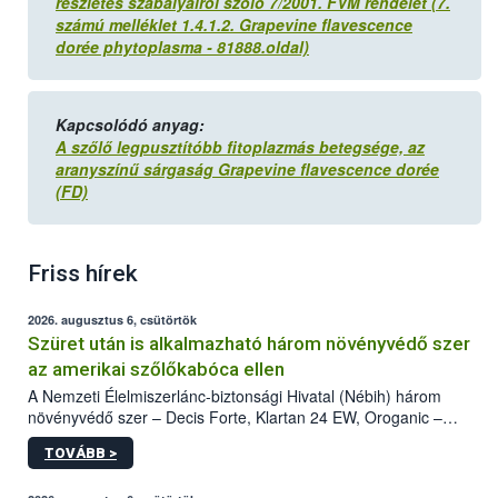
részletes szabályairól szóló 7/2001. FVM rendelet (7.
számú melléklet 1.4.1.2. Grapevine flavescence
dorée phytoplasma - 81888.oldal)
Kapcsolódó anyag:
A szőlő legpusztítóbb fitoplazmás betegsége, az
aranyszínű sárgaság Grapevine flavescence dorée
(FD)
Friss hírek
2026. augusztus 6, csütörtök
Szüret után is alkalmazható három növényvédő szer
az amerikai szőlőkabóca ellen
A Nemzeti Élelmiszerlánc-biztonsági Hivatal (Nébih) három
növényvédő szer – Decis Forte, Klartan 24 EW, Oroganic –
engedélyokiratát módosította, így azok a szüretet követően,
TOVÁBB >
egészen a vesszőérettség (BBCH 91) stádiumáig
felhasználhatóak a szőlőben. A kiterjesztések célja, hogy a korai