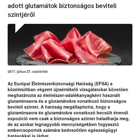
adott glutamátok biztonságos beviteli
szintjéről
2017. július 27, csütörtök
Az Európai Élelmiszerbiztonsági Hatóság (EFSA) a
közelmúltban végzett újraértékelő vizsgálatokat követően
meghatározta az élelmiszer-adalékanyagként használt
glutaminsavra és a glutamátokra vonatkozó biztonságos
beviteli szintet. A hatóság megállapította, hogy a
glutaminsavra és glutamátokra vonatkozó becsült étrendi
expozíció nem csak a biztonságos szintet haladhatja meg,
de az azokat legnagyobb mennyiségekben fogyasztó
embercsoportok számára kedvezőtlen egészségügyi
hatásokkal is járhat.