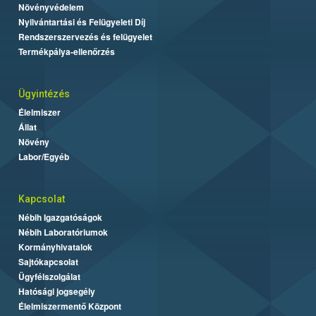
Növényvédelem
Nyilvántartási és Felügyeleti Díj
Rendszerszervezés és felügyelet
Termékpálya-ellenőrzés
Ügyintézés
Élelmiszer
Állat
Növény
Labor/Egyéb
Kapcsolat
Nébih Igazgatóságok
Nébih Laboratóriumok
Kormányhivatalok
Sajtókapcsolat
Ügyfélszolgálat
Hatósági jogsegély
Élelmiszermentő Központ