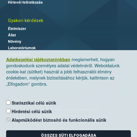
Hírlevél feliratkozás
Gyakori kérdések
Élelmiszer
Állat
Növény
Laboratóriumok
Labor/Egyéb
Adatkezelési tájékoztatónkban
megismerheti, hogyan
gondoskodunk személyes adatai védelméről. Weboldalunk
cookie-kat (sütiket) használ a jobb felhasználói élmény
érdekében, melynek biztosításához kérjük, kattintson az
„Elfogadom” gombra.
Statisztikai célú sütik
Nemzeti Élelmiszerlánc-biztonsági Hivatal
Hirdetési célú sütik
Cím: 1024 Budapest, Keleti Károly utca. 24.
Alapműködést biztosító és funkcionális sütik
Levelezési cím: 1525 Budapest. Pf. 30.
ÖSSZES SÜTI ELFOGADÁSA