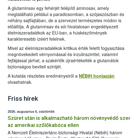
A glutaminsav egy fehérjét felépítő aminosav, amely
megtalálható például a paradicsomban, a szójaszószban és
néhány sajtfajtában, de a szervezet természetes módon is
előállítja. A glutaminsav és sói hivatalosan engedélyezett
élelmiszeradalékok az EU-ban, a húskészítmények
karakteresebb ízéért felelnek.
Mivel az élelmiszeradalékok kritikus érték feletti fogyasztása
megnövekedett vérnyomással és inzulinszinttel, valamint
fejfájással járhat, a szakértők újraértékelték a glutamátok
biztonságos beviteli szintjét.
A kutatás részletes eredményeiről a
NÉBIH honlapján
olvashatnak.
Friss hírek
2026. augusztus 6, csütörtök
Szüret után is alkalmazható három növényvédő szer
az amerikai szőlőkabóca ellen
A Nemzeti Élelmiszerlánc-biztonsági Hivatal (Nébih) három