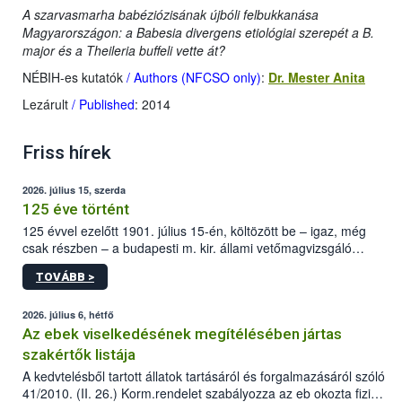
A szarvasmarha babéziózisának újbóli felbukkanása
Magyarországon: a Babesia divergens etiológiai szerepét a B.
major és a Theileria buffeli vette át?
NÉBIH-es kutatók
/ Authors (NFCSO only)
:
Dr. Mester Anita
Lezárult
/ Published
: 2014
Friss hírek
2026. július 15, szerda
125 éve történt
125 évvel ezelőtt 1901. július 15-én, költözött be – igaz, még
csak részben – a budapesti m. kir. állami vetőmagvizsgáló
állomás a Kis Rókus utca 15. szám alatti, Czigler Győző által
TOVÁBB >
tervezett új épületébe.
2026. július 6, hétfő
Az ebek viselkedésének megítélésében jártas
szakértők listája
A kedvtelésből tartott állatok tartásáról és forgalmazásáról szóló
41/2010. (II. 26.) Korm.rendelet szabályozza az eb okozta fizikai