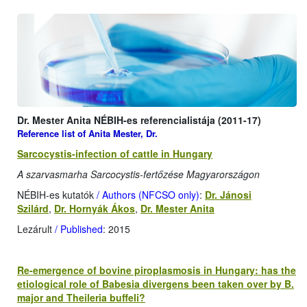
Dr. Mester Anita NÉBIH-es referencialistája (2011-17)
Reference list of Anita Mester, Dr.
Sarcocystis-infection of cattle in Hungary
A szarvasmarha Sarcocystis-fertőzése Magyarországon
NÉBIH-es kutatók
/ Authors (NFCSO only)
:
Dr. Jánosi
Szilárd
,
Dr. Hornyák Ákos
,
Dr. Mester Anita
Lezárult
/ Published
: 2015
Re-emergence of bovine piroplasmosis in Hungary: has the
etiological role of Babesia divergens been taken over by B.
major and Theileria buffeli?