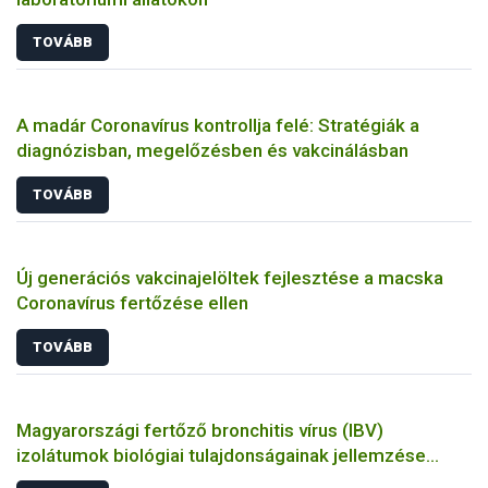
TOVÁBB
A madár Coronavírus kontrollja felé: Stratégiák a
diagnózisban, megelőzésben és vakcinálásban
TOVÁBB
Új generációs vakcinajelöltek fejlesztése a macska
Coronavírus fertőzése ellen
TOVÁBB
Magyarországi fertőző bronchitis vírus (IBV)
izolátumok biológiai tulajdonságainak jellemzése
állatkísérletes és molekuláris biológiai eszközökkel