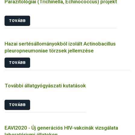
Parazitológiai (Trichinella, Echinococcus) projekt
TOVÁBB
Hazai sertésállományokból izolált Actinobacillus
pleuropneumoniae törzsek jellemzése
TOVÁBB
További állatgyógyászati kutatások
TOVÁBB
EAVI2020 - Új generációs HIV-vakcinák vizsgálata
laboratóriumi állatokon