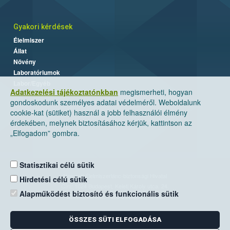
Gyakori kérdések
Élelmiszer
Állat
Növény
Laboratóriumok
Labor/Egyéb
Adatkezelési tájékoztatónkban
megismerheti, hogyan
gondoskodunk személyes adatai védelméről. Weboldalunk
cookie-kat (sütiket) használ a jobb felhasználói élmény
érdekében, melynek biztosításához kérjük, kattintson az
„Elfogadom” gombra.
Statisztikai célú sütik
Nemzeti Élelmiszerlánc-biztonsági Hivatal
Hirdetési célú sütik
Cím: 1024 Budapest, Keleti Károly utca. 24.
Alapműködést biztosító és funkcionális sütik
Levelezési cím: 1525 Budapest. Pf. 30.
ÖSSZES SÜTI ELFOGADÁSA
E-mail:
ugyfelszolgalat@nebih.gov.hu