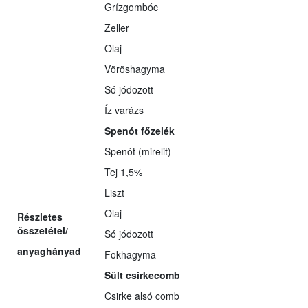
Grízgombóc
Zeller
Olaj
Vöröshagyma
Só jódozott
Íz varázs
Spenót főzelék
Spenót (mirelit)
Tej 1,5%
Liszt
Olaj
Részletes
összetétel/
Só jódozott
anyaghányad
Fokhagyma
Sült csirkecomb
Csirke alsó comb