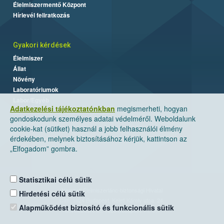
Élelmiszermentő Központ
Hírlevél feliratkozás
Gyakori kérdések
Élelmiszer
Állat
Növény
Laboratóriumok
Labor/Egyéb
Adatkezelési tájékoztatónkban
megismerheti, hogyan
gondoskodunk személyes adatai védelméről. Weboldalunk
cookie-kat (sütiket) használ a jobb felhasználói élmény
érdekében, melynek biztosításához kérjük, kattintson az
„Elfogadom” gombra.
Statisztikai célú sütik
Nemzeti Élelmiszerlánc-biztonsági Hivatal
Hirdetési célú sütik
Cím: 1024 Budapest, Keleti Károly utca. 24.
Alapműködést biztosító és funkcionális sütik
Levelezési cím: 1525 Budapest. Pf. 30.