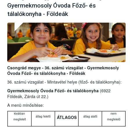
Gyermekmosoly Óvoda Főző- és
tálalókonyha - Földeák
Csongrád megye - 36. számú vizsgálat - Gyermekmosoly
Óvoda Főző- és tálalókonyha - Földeák
36. számú vizsgálat - Mintavétel helye (főző- és tálalókonyha):
Gyermekmosoly Óvoda Főző- és tálalókonyha
(6922
Földeák, Zárda út 22.)
A menü minősítése:
kiválóan
nem
átlag feletti
átlag alatti
ÁTLAGOS
megfelelt
megfelelő