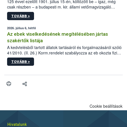
125 évvel ezelőtt 1901. július 15-én, költözött be – igaz, még
csak részben – a budapesti m. kir. állami vetőmagvizsgáló
állomás a Kis Rókus utca 15. szám alatti, Czigler Győző által
TOVÁBB >
tervezett új épületébe.
2026. július 6, hétfő
Az ebek viselkedésének megítélésében jártas
szakértők listája
A kedvtelésből tartott állatok tartásáról és forgalmazásáról szóló
41/2010. (II. 26.) Korm.rendelet szabályozza az eb okozta fizikai
sérülés, illetve ennek veszélye keletkezésekor felmerülő
TOVÁBB >
hatósági feladatokat, valamint a veszélyes eb tartását és annak
engedélyezését. Ezen eljárások során szükség esetén be kell
vonni az ebek viselkedésének megítélésében jártas szakértőt.
Cookie beállítások
Hivatalunk