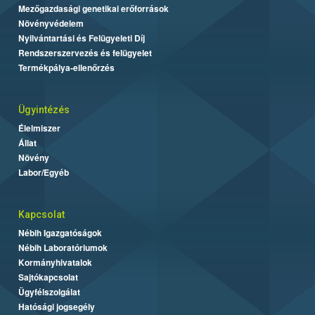
Mezőgazdasági genetikai erőforrások
Növényvédelem
Nyilvántartási és Felügyeleti Díj
Rendszerszervezés és felügyelet
Termékpálya-ellenőrzés
Ügyintézés
Élelmiszer
Állat
Növény
Labor/Egyéb
Kapcsolat
Nébih Igazgatóságok
Nébih Laboratóriumok
Kormányhivatalok
Sajtókapcsolat
Ügyfélszolgálat
Hatósági jogsegély