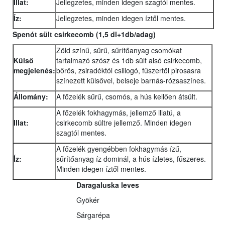
Illat:
Jellegzetes, minden idegen szagtól mentes.
Íz:
Jellegzetes, minden idegen íztől mentes.
Spenót sült csirkecomb
(1,5 dl+1db/adag)
Zöld színű, sűrű, sűrítőanyag csomókat
Külső
tartalmazó szósz és 1db sült alsó csirkecomb,
megjelenés:
bőrös, zsiradéktól csillogó, fűszertől pirosasra
színezett külsővel, belseje barnás-rózsaszínes.
Állomány:
A főzelék sűrű, csomós, a hús kellően átsült.
A főzelék fokhagymás, jellemző illatú, a
Illat:
csirkecomb sültre jellemző. Minden idegen
szagtól mentes.
A főzelék gyengébben fokhagymás ízű,
Íz:
sűrítőanyag íz dominál, a hús ízletes, fűszeres.
Minden idegen íztől mentes.
Daragaluska leves
Gyökér
Sárgarépa