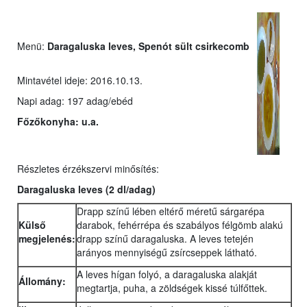
Menü:
Daragaluska leves, Spenót sült csirkecomb
Mintavétel ideje: 2016.10.13.
Napi adag: 197 adag/ebéd
Főzőkonyha:
u.a.
Részletes érzékszervi minősítés:
Daragaluska leves (2 dl/adag)
Drapp színű lében eltérő méretű sárgarépa
Külső
darabok, fehérrépa és szabályos félgömb alakú
megjelenés:
drapp színű daragaluska. A leves tetején
arányos mennyiségű zsírcseppek látható.
A leves hígan folyó, a daragaluska alakját
Állomány:
megtartja, puha, a zöldségek kissé túlfőttek.