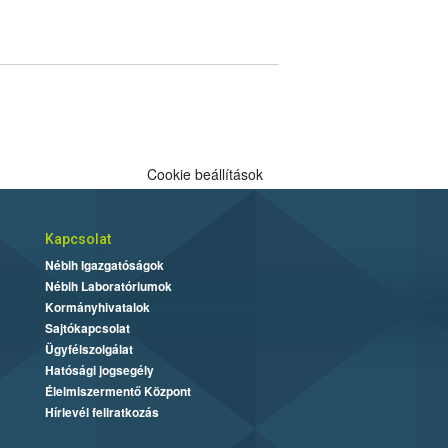
Cookie beállítások
Kapcsolat
Nébih Igazgatóságok
Nébih Laboratóriumok
Kormányhivatalok
Sajtókapcsolat
Ügyfélszolgálat
Hatósági jogsegély
Élelmiszermentő Központ
Hírlevél feliratkozás