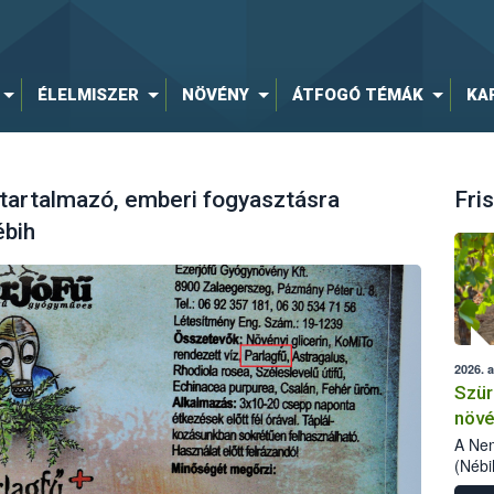
ÉLELMISZER
NÖVÉNY
ÁTFOGÓ TÉMÁK
KA
 tartalmazó, emberi fogyasztásra
Fris
ébih
2026. 
Szür
növé
szől
A Nem
(Nébi
Klart