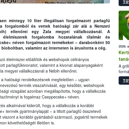
TO
módos
egész
felha
célja
en mintegy 10 liter illegálisan forgalmazott parlagfű
lehet
 a forgalomból és vettek hatósági zár alá a Nemzeti
Az Or
Nébih) ellenőrei egy Zala megyei vállalkozásnál. A
felha
 élelmiszerek forgalomba hozatalának tilalmát és
terme
ecske+ néven forgalmazott termékeket – darabonként 50
2026. 
bioboltban, valamint az interneten is árusította a cég.
Kert
taná
azó élelmiszer-előállítók és webshopok célirányos
iltott parlagfűkivonatot, valamint a kivonat alapanyagaként
A gri
ala megyei vállalkozásnál a Nébih ellenőrei.
formá
romlá
 – a hatósági rendelkezésnek megfelelően – ugyan
TO
szapo
elnevezésű termék visszahívását, egy későbbi, webshopok
sütög
sági vizsgálat azonban megállapította, hogy a vállalkozás
techni
készítményt is fogalmaz Cseppecske+ néven.
alapa
higié
rzés alkalmával kiderült, hogy a vállalkozás a korábbi
hőkez
+ termék gyártmánylapját – a tiltott parlagfű összetevő
tárol
t viszont a korábbi gyártásból származó, jogsértő termékek
Hivat
on követhetőségét illetően is.
a biz