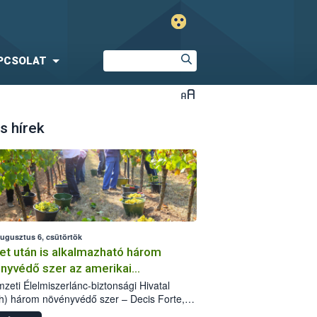
PCSOLAT
s hírek
augusztus 6, csütörtök
et után is alkalmazható három
nyvédő szer az amerikai
őkabóca ellen
zeti Élelmiszerlánc-biztonsági Hivatal
h) három növényvédő szer – Decis Forte,
an 24 EW, Oroganic – engedélyokiratát