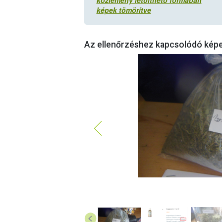
közlemény letölthető formában
képek tömörítve
Az ellenőrzéshez kapcsolódó kép