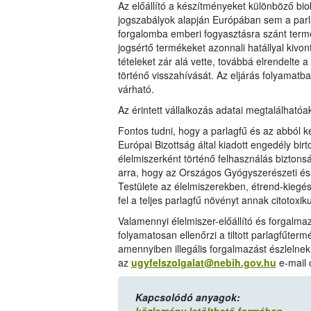
Az előállító a készítményeket különböző bio
jogszabályok alapján Európában sem a parl
forgalomba emberi fogyasztásra szánt termé
jogsértő termékeket azonnali hatállyal kivont
tételeket zár alá vette, továbbá elrendelte 
történő visszahívását. Az eljárás folyamatb
várható.
Az érintett vállalkozás adatai megtalálhatóa
Fontos tudni, hogy a parlagfű és az abból k
Európai Bizottság által kiadott engedély b
élelmiszerként történő felhasználás biztonsá
arra, hogy az Országos Gyógyszerészeti é
Testülete az élelmiszerekben, étrend-kiegé
fel a teljes parlagfű növényt annak citotoxi
Valamennyi élelmiszer-előállító és forgalmaz
folyamatosan ellenőrzi a tiltott parlagfűter
amennyiben illegális forgalmazást észlelne
az
ugyfelszolgalat@nebih.gov.hu
e-mail 
Kapcsolódó anyagok: