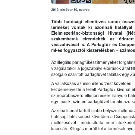
2019. október 30, szerda
Több hatósági ellenőrzés során összes
terméket vontak ki azonnali hatállyal
Élelmiszerlánc-biztonsági Hivatal (
szakemberek elrendelték az érintett
visszahívását is. A Parlagfű+ és Csepp
ml-es fogyasztói kiszerelésben – számos 
Az illegális parlagfűkészítményeket forgalm
vizsgálatakor a jogszabályi előírások által t
szolgáló szárított parlagfüvet találtak egy Z
A vállalkozás az első ellenőrzést követően
kezdeményezte a fellelt Parlagfű+ kivonat 
szúrópróbaszerű ellenőrzésére irányuló ható
egy másik, szintén parlagfüvet tartalmazó 
Az előállítónál tartott újabb helyszíni ellenő
hatósági intézkedést követően a Cseppecske
mellőzésével – módosította, nem intézkedet
kapcsán. Kifogás merült fel a termékek nyom