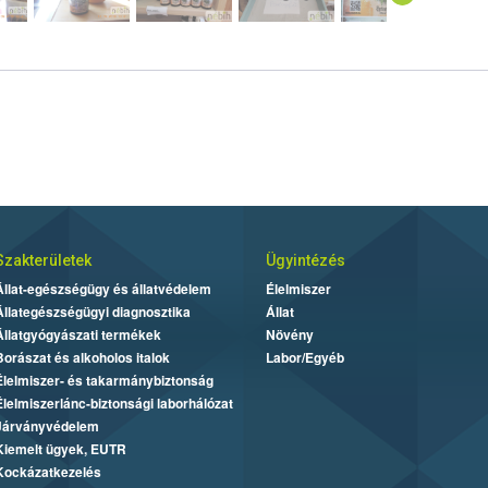
Szakterületek
Ügyintézés
Állat-egészségügy és állatvédelem
Élelmiszer
Állategészségügyi diagnosztika
Állat
Állatgyógyászati termékek
Növény
Borászat és alkoholos italok
Labor/Egyéb
Élelmiszer- és takarmánybiztonság
Élelmiszerlánc-biztonsági laborhálózat
Járványvédelem
Kiemelt ügyek, EUTR
Kockázatkezelés