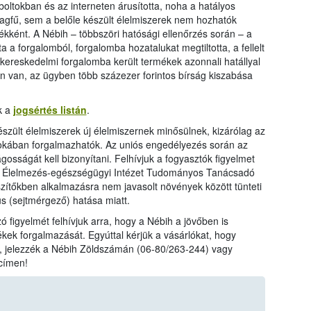
boltokban és az interneten árusította, noha a hatályos
agfű, sem a belőle készült élelmiszerek nem hozhatók
kként. A Nébih – többszöri hatósági ellenőrzés során – a
a a forgalomból, forgalomba hozatalukat megtiltotta, a fellelt
a kereskedelmi forgalomba került termékek azonnali hatállyal
an van, az ügyben több százezer forintos bírság kiszabása
k a
jogsértés listán
.
észült élelmiszerek új élelmiszernek minősülnek, kizárólag az
irtokában forgalmazhatók. Az uniós engedélyezés során az
gosságát kell bizonyítani. Felhívjuk a fogyasztók figyelmet
s Élelmezés-egészségügyi Intézet Tudományos Tanácsadó
szítőkben alkalmazásra nem javasolt növények között tünteti
kus (sejtmérgező) hatása miatt.
ó figyelmét felhívjuk arra, hogy a Nébih a jövőben is
mékek forgalmazását. Egyúttal kérjük a vásárlókat, hogy
k, jelezzék a Nébih Zöldszámán (06-80/263-244) vagy
címen!