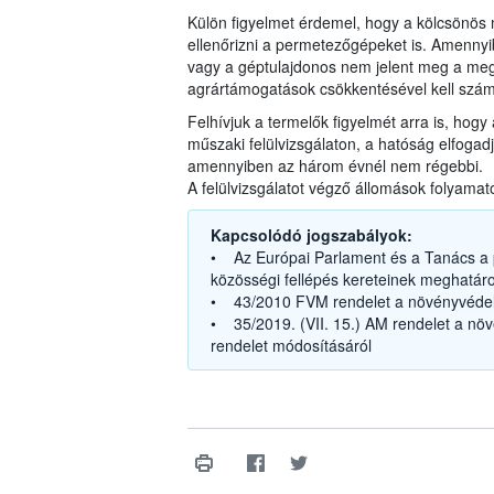
Külön figyelmet érdemel, hogy a kölcsönös 
ellenőrizni a permetezőgépeket is. Amennyi
vagy a géptulajdonos nem jelent meg a meg
agrártámogatások csökkentésével kell szám
Felhívjuk a termelők figyelmét arra is, hog
műszaki felülvizsgálaton, a hatóság elfogadj
amennyiben az három évnél nem régebbi.
A felülvizsgálatot végző állomások folyamat
Kapcsolódó jogszabályok:
• Az Európai Parlament és a Tanács a p
közösségi fellépés kereteinek meghatár
• 43/2010 FVM rendelet a növényvédel
• 35/2019. (VII. 15.) AM rendelet a növ
rendelet módosításáról