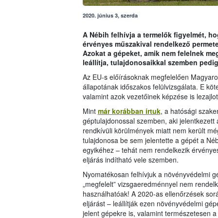
2020. június 3, szerda
A Nébih felhívja a termelők figyelmét, h
érvényes műszakival rendelkező permet
Azokat a gépeket, amik nem felelnek me
leállítja, tulajdonosaikkal szemben pedig 
Az EU-s előírásoknak megfelelően Magyaro
állapotának időszakos felülvizsgálata. E köte
valamint azok vezetőinek képzése is lezajlot
Mint
már korábban írtuk
, a hatósági szake
géptulajdonossal szemben, aki jelentkezett a
rendkívüli körülmények miatt nem került mé
tulajdonosa be sem jelentette a gépét a Néb
egyikéhez – tehát nem rendelkezik érvényes
eljárás indítható vele szemben.
Nyomatékosan felhívjuk a növényvédelmi gép
„megfelelt” vizsgaeredménnyel nem rendel
használhatóak! A 2020-as ellenőrzések sorá
eljárást – leállítják ezen növényvédelmi 
jelent gépekre is, valamint természetesen a