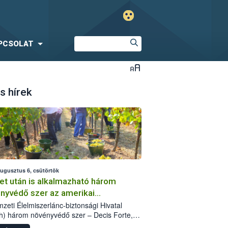
PCSOLAT
s hírek
augusztus 6, csütörtök
et után is alkalmazható három
nyvédő szer az amerikai
őkabóca ellen
zeti Élelmiszerlánc-biztonsági Hivatal
h) három növényvédő szer – Decis Forte,
an 24 EW, Oroganic – engedélyokiratát