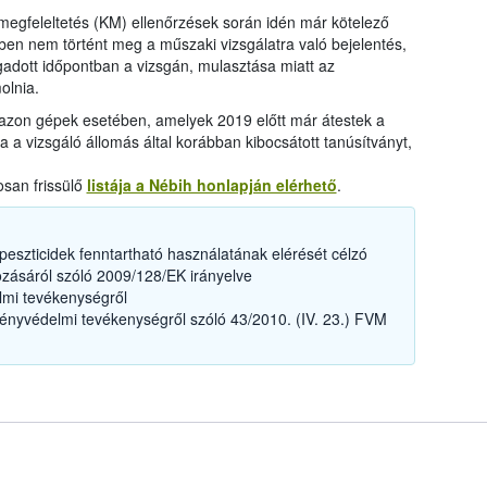
megfeleltetés (KM) ellenőrzések során idén már kötelező
ben nem történt meg a műszaki vizsgálatra való bejelentés,
adott időpontban a vizsgán, mulasztása miatt az
olnia.
y azon gépek esetében, amelyek 2019 előtt már átestek a
a a vizsgáló állomás által korábban kibocsátott tanúsítványt,
osan frissülő
listája a Nébih honlapján elérhető
.
eszticidek fenntartható használatának elérését célzó
ozásáról szóló 2009/128/EK irányelve
mi tevékenységről
ényvédelmi tevékenységről szóló 43/2010. (IV. 23.) FVM