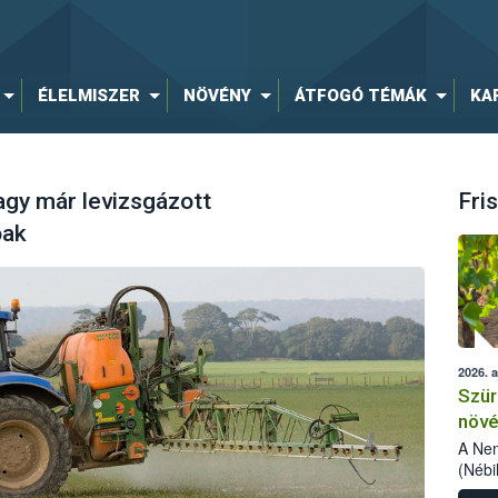
ÉLELMISZER
NÖVÉNY
ÁTFOGÓ TÉMÁK
KA
agy már levizsgázott
Fris
óak
2026. 
Szür
növé
szől
A Nem
(Nébi
Klart