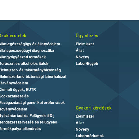
Szakterületek
Ügyintézés
Állat-egészségügy és állatvédelem
Élelmiszer
Állategészségügyi diagnosztika
Állat
Állatgyógyászati termékek
Növény
Borászat és alkoholos italok
Labor/Egyéb
Élelmiszer- és takarmánybiztonság
Élelmiszerlánc-biztonsági laborhálózat
Járványvédelem
Kiemelt ügyek, EUTR
Kockázatkezelés
Mezőgazdasági genetikai erőforrások
Gyakori kérdések
Növényvédelem
Nyilvántartási és Felügyeleti Díj
Élelmiszer
Rendszerszervezés és felügyelet
Állat
Termékpálya-ellenőrzés
Növény
Laboratóriumok