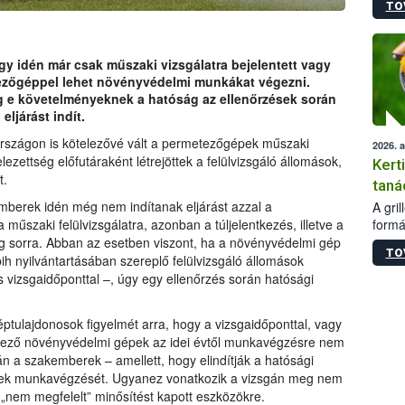
TO
módos
egész
felha
célja
ogy idén már csak műszaki vizsgálatra bejelentett vagy
lehet
ezőgéppel lehet növényvédelmi munkákat végezni.
Az Or
g e követelményeknek a hatóság az ellenőrzések során
felha
eljárást indít.
terme
rszágon is kötelezővé vált a permetezőgépek műszaki
2026. 
lezettség előfutáraként létrejöttek a felülvizsgáló állomások,
Kert
t.
taná
mberek idén még nem indítanak eljárást azzal a
A gri
formá
 műszaki felülvizsgálatra, azonban a túljelentkezés, illetve a
romlá
g sorra. Abban az esetben viszont, ha a növényvédelmi gép
TO
szapo
ih nyilvántartásában szereplő felülvizsgáló állomások
sütög
 vizsgaidőponttal –, úgy egy ellenőrzés során hatósági
techni
alapa
tulajdonosok figyelmét arra, hogy a vizsgaidőponttal, vagy
higié
kező növényvédelmi gépek az idei évtől munkavégzésre nem
hőkez
n a szakemberek – amellett, hogy elindítják a hatósági
tárol
gépek munkavégzését. Ugyanez vonatkozik a vizsgán meg nem
Hivat
a biz
 „nem megfelelt” minősítést kapott eszközökre.