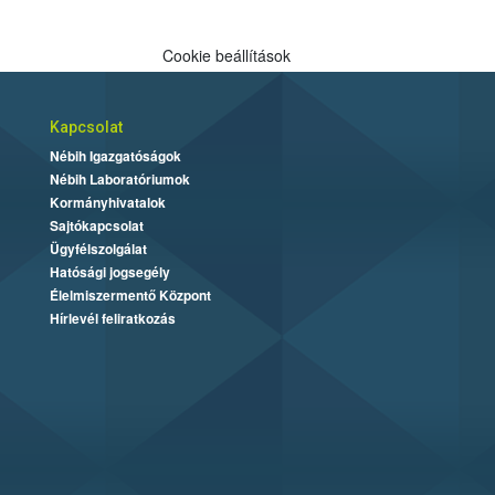
Cookie beállítások
Kapcsolat
Nébih Igazgatóságok
Nébih Laboratóriumok
Kormányhivatalok
Sajtókapcsolat
Ügyfélszolgálat
Hatósági jogsegély
Élelmiszermentő Központ
Hírlevél feliratkozás