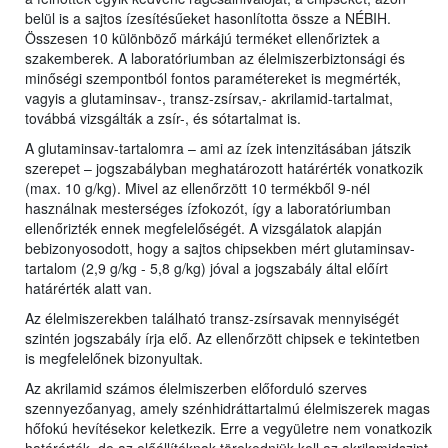
belül is a sajtos ízesítésűeket hasonlította össze a NÉBIH.
Összesen 10 különböző márkájú terméket ellenőriztek a
szakemberek. A laboratóriumban az élelmiszerbiztonsági és
minőségi szempontból fontos paramétereket is megmérték,
vagyis a glutaminsav-, transz-zsírsav,- akrilamid-tartalmat,
továbbá vizsgálták a zsír-, és sótartalmat is.
A glutaminsav-tartalomra – ami az ízek intenzitásában játszik
szerepet – jogszabályban meghatározott határérték vonatkozik
(max. 10 g/kg). Mivel az ellenőrzött 10 termékből 9-nél
használnak mesterséges ízfokozót, így a laboratóriumban
ellenőrizték ennek megfelelőségét. A vizsgálatok alapján
bebizonyosodott, hogy a sajtos chipsekben mért glutaminsav-
tartalom (2,9 g/kg - 5,8 g/kg) jóval a jogszabály által előírt
határérték alatt van.
Az élelmiszerekben található transz-zsírsavak mennyiségét
szintén jogszabály írja elő. Az ellenőrzött chipsek e tekintetben
is megfelelőnek bizonyultak.
Az akrilamid számos élelmiszerben előforduló szerves
szennyezőanyag, amely szénhidráttartalmú élelmiszerek magas
hőfokú hevítésekor keletkezik. Erre a vegyületre nem vonatkozik