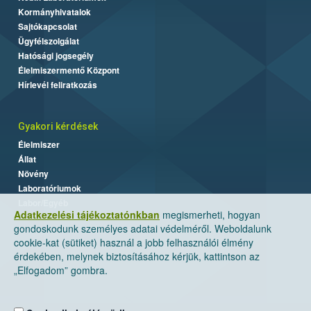
Kormányhivatalok
Sajtókapcsolat
Ügyfélszolgálat
Hatósági jogsegély
Élelmiszermentő Központ
Hírlevél feliratkozás
Gyakori kérdések
Élelmiszer
Állat
Növény
Laboratóriumok
Labor/Egyéb
Adatkezelési tájékoztatónkban
megismerheti, hogyan
gondoskodunk személyes adatai védelméről. Weboldalunk
cookie-kat (sütiket) használ a jobb felhasználói élmény
érdekében, melynek biztosításához kérjük, kattintson az
„Elfogadom” gombra.