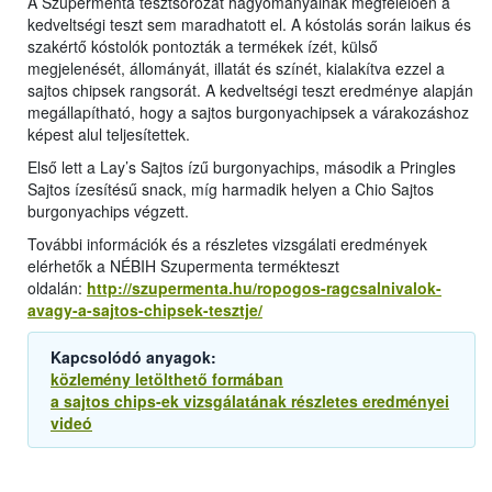
A Szupermenta tesztsorozat hagyományainak megfelelően a
kedveltségi teszt sem maradhatott el. A kóstolás során laikus és
szakértő kóstolók pontozták a termékek ízét, külső
megjelenését, állományát, illatát és színét, kialakítva ezzel a
sajtos chipsek rangsorát. A kedveltségi teszt eredménye alapján
megállapítható, hogy a sajtos burgonyachipsek a várakozáshoz
képest alul teljesítettek.
Első lett a Lay’s Sajtos ízű burgonyachips, második a Pringles
Sajtos ízesítésű snack, míg harmadik helyen a Chio Sajtos
burgonyachips végzett.
További információk és a részletes vizsgálati eredmények
elérhetők a NÉBIH Szupermenta termékteszt
oldalán:
http://szupermenta.hu/ropogos-ragcsalnivalok-
avagy-a-sajtos-chipsek-tesztje/
Kapcsolódó anyagok:
közlemény letölthető formában
a sajtos chips-ek vizsgálatának részletes eredményei
videó