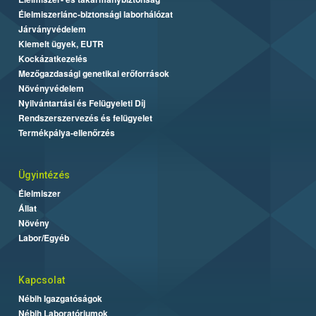
Élelmiszerlánc-biztonsági laborhálózat
Járványvédelem
Kiemelt ügyek, EUTR
Kockázatkezelés
Mezőgazdasági genetikai erőforrások
Növényvédelem
Nyilvántartási és Felügyeleti Díj
Rendszerszervezés és felügyelet
Termékpálya-ellenőrzés
Ügyintézés
Élelmiszer
Állat
Növény
Labor/Egyéb
Kapcsolat
Nébih Igazgatóságok
Nébih Laboratóriumok