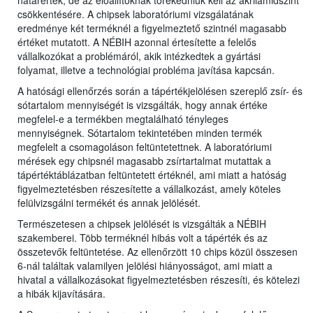
határérték, de az előállítóknak törekedniük kell az akrilamidszint
csökkentésére. A chipsek laboratóriumi vizsgálatának
eredménye két terméknél a figyelmeztető szintnél magasabb
értéket mutatott. A NÉBIH azonnal értesítette a felelős
vállalkozókat a problémáról, akik intézkedtek a gyártási
folyamat, illetve a technológiai probléma javítása kapcsán.
A hatósági ellenőrzés során a tápértékjelölésen szereplő zsír- és
sótartalom mennyiségét is vizsgálták, hogy annak értéke
megfelel-e a termékben megtalálható tényleges
mennyiségnek. Sótartalom tekintetében minden termék
megfelelt a csomagoláson feltüntetettnek. A laboratóriumi
mérések egy chipsnél magasabb zsírtartalmat mutattak a
tápértéktáblázatban feltüntetett értéknél, ami miatt a hatóság
figyelmeztetésben részesítette a vállalkozást, amely köteles
felülvizsgálni termékét és annak jelölését.
Természetesen a chipsek jelölését is vizsgálták a NÉBIH
szakemberei. Több terméknél hibás volt a tápérték és az
összetevők feltüntetése. Az ellenőrzött 10 chips közül összesen
6-nál találtak valamilyen jelölési hiányosságot, ami miatt a
hivatal a vállalkozásokat figyelmeztetésben részesíti, és kötelezi
a hibák kijavítására.