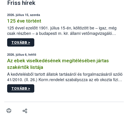
Friss hírek
2026. július 15, szerda
125 éve történt
125 évvel ezelőtt 1901. július 15-én, költözött be – igaz, még
csak részben – a budapesti m. kir. állami vetőmagvizsgáló
állomás a Kis Rókus utca 15. szám alatti, Czigler Győző által
TOVÁBB >
tervezett új épületébe.
2026. július 6, hétfő
Az ebek viselkedésének megítélésében jártas
szakértők listája
A kedvtelésből tartott állatok tartásáról és forgalmazásáról szóló
41/2010. (II. 26.) Korm.rendelet szabályozza az eb okozta fizikai
sérülés, illetve ennek veszélye keletkezésekor felmerülő
TOVÁBB >
hatósági feladatokat, valamint a veszélyes eb tartását és annak
engedélyezését. Ezen eljárások során szükség esetén be kell
vonni az ebek viselkedésének megítélésében jártas szakértőt.