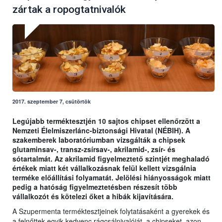
zártak a ropogtatnivalók
2017. szeptember 7, csütörtök
Legújabb terméktesztjén 10 sajtos chipset ellenőrzött a
Nemzeti Élelmiszerlánc-biztonsági Hivatal (NÉBIH). A
szakemberek laboratóriumban vizsgálták a chipsek
glutaminsav-, transz-zsírsav-, akrilamid-, zsír- és
sótartalmát. Az akrilamid figyelmeztető szintjét meghaladó
értékek miatt két vállalkozásnak felül kellett vizsgálnia
terméke előállítási folyamatát. Jelölési hiányosságok miatt
pedig a hatóság figyelmeztetésben részesít több
vállalkozót és kötelezi őket a hibák kijavítására.
A Szupermenta terméktesztjeinek folytatásaként a gyerekek és
a felnőttek egyik kedvenc rágcsálnivalóját, a chipseket, azon