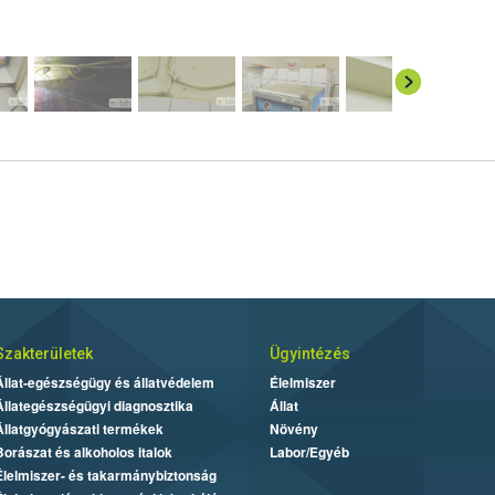
Szakterületek
Ügyintézés
Állat-egészségügy és állatvédelem
Élelmiszer
Állategészségügyi diagnosztika
Állat
Állatgyógyászati termékek
Növény
Borászat és alkoholos italok
Labor/Egyéb
Élelmiszer- és takarmánybiztonság