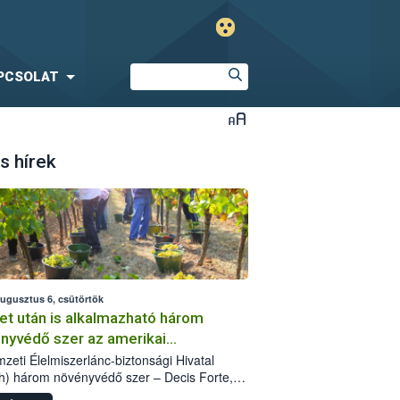
PCSOLAT
s hírek
augusztus 6, csütörtök
et után is alkalmazható három
nyvédő szer az amerikai
őkabóca ellen
zeti Élelmiszerlánc-biztonsági Hivatal
h) három növényvédő szer – Decis Forte,
an 24 EW, Oroganic – engedélyokiratát