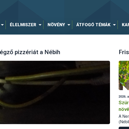
ÉLELMISZER
NÖVÉNY
ÁTFOGÓ TÉMÁK
KA
égző pizzériát a Nébih
Fris
2026. 
Szür
növé
szől
A Nem
(Nébi
Klart