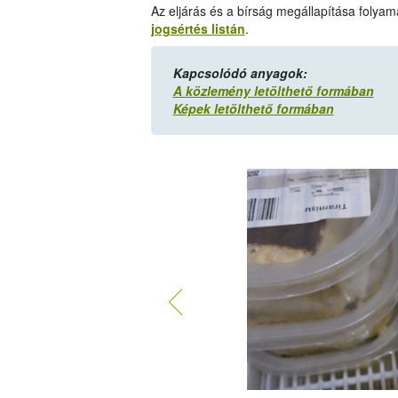
Az eljárás és a bírság megállapítása folyam
jogsértés listán
.
Kapcsolódó anyagok:
A közlemény letölthető formában
Képek letölthető formában