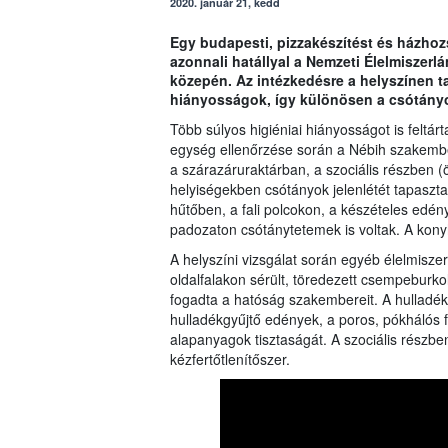
2020. január 21, kedd
Egy budapesti, pizzakészítést és házhoz
azonnali hatállyal a Nemzeti Élelmiszerl
közepén. Az intézkedésre a helyszínen ta
hiányosságok, így különösen a csótányok 
Több súlyos higiéniai hiányosságot is feltár
egység ellenőrzése során a Nébih szakember
a szárazáruraktárban, a szociális részben (
helyiségekben csótányok jelenlétét tapasztal
hűtőben, a fali polcokon, a készételes edén
padozaton csótánytetemek is voltak. A konyh
A helyszíni vizsgálat során egyéb élelmiszer
oldalfalakon sérült, töredezett csempeburko
fogadta a hatóság szakembereit. A hulladéktá
hulladékgyűjtő edények, a poros, pókhálós fa
alapanyagok tisztaságát. A szociális részb
kézfertőtlenítőszer.