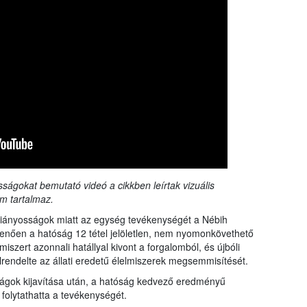
sságokat bemutató videó a cikkben leírtak vizuális
m tartalmaz.
 hiányosságok miatt az egység tevékenységét a Nébih
lmenően a hatóság 12 tétel jelöletlen, nem nyomonkövethető
miszert azonnali hatállyal kivont a forgalomból, és újbóli
elrendelte az állati eredetű élelmiszerek megsemmisítését.
ságok kijavítása után, a hatóság kedvező eredményű
 folytathatta a tevékenységét.