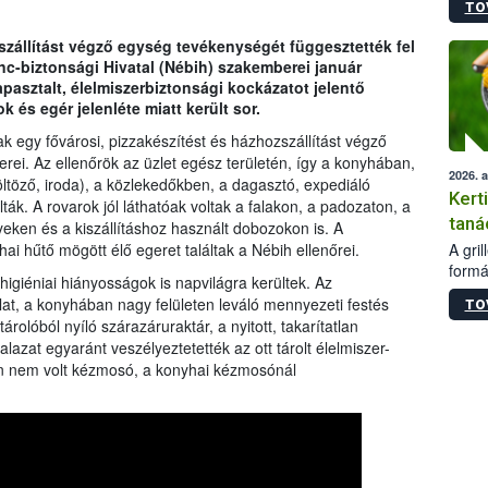
TO
módos
egész
szállítást végző egység tevékenységét függesztették fel
felha
ánc-biztonsági Hivatal (Nébih) szakemberei január
célja
pasztalt, élelmiszerbiztonsági kockázatot jelentő
lehet
és egér jelenléte miatt került sor.
Az Or
felha
tak egy fővárosi, pizzakészítést és házhozszállítást végző
terme
ei. Az ellenőrök az üzlet egész területén, így a konyhában,
2026. 
öltöző, iroda), a közlekedőkben, a dagasztó, expediáló
Kert
ták. A rovarok jól láthatóak voltak a falakon, a padozaton, a
taná
yeken és a kiszállításhoz használt dobozokon is. A
A gri
ai hűtő mögött élő egeret találtak a Nébih ellenőrei.
formá
higiéniai hiányosságok is napvilágra kerültek. Az
romlá
lat, a konyhában nagy felületen leváló mennyezeti festés
TO
szapo
rolóból nyíló szárazáruraktár, a nyitott, takarítatlan
sütög
lazat egyaránt veszélyeztetették az ott tárolt élelmiszer-
techni
en nem volt kézmosó, a konyhai kézmosónál
alapa
higié
hőkez
tárol
Hivat
a biz