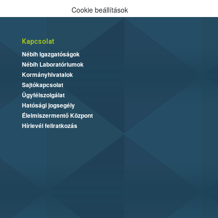
Cookie beállítások
Kapcsolat
Nébih Igazgatóságok
Nébih Laboratóriumok
Kormányhivatalok
Sajtókapcsolat
Ügyfélszolgálat
Hatósági jogsegély
Élelmiszermentő Központ
Hírlevél feliratkozás