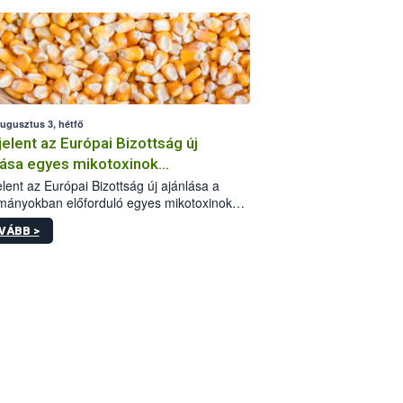
augusztus 3, hétfő
elent az Európai Bizottság új
lása egyes mikotoxinok
rmányokban való jelenlétéről
lent az Európai Bizottság új ajánlása a
mányokban előforduló egyes mikotoxinokkal
olatban. A dokumentum 2027-től új
VÁBB >
értékek alkalmazását írja elő, és a jelenleg
yos uniós ajánlások helyébe lép.