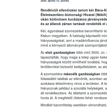
2020. április 15, szerda
Rendkívüli ellenőrzést tartott két Bács-
Élelmiszerlánc-biztonsági Hivatal (Nébih
okán különösen kockázatos járványvédel
és az állatok zártan tartását rendelték e
Két, egymással szomszédos baromfitartó tele
Kiskun megyében. A hatóság képviselői min
hiányosságokat, ami a madárinfluenza-járvány
mind a környező állományok szempontjából
Az
első gazdaságban
több mint 3000, ún. 
tapasztalták, hogy maga a telep ugyan bek
hiányosságok között említhető továbbá, hogy
fertőtlenítést biztosító belépőfelületet, az a
A szomszédos
második gazdaságban
több
fóliaistállót találtak az ellenőrök, azonban se
szokásos létesítmény nincs a területen. A te
hiányoznak például a szociális helyiségek, 
áll rendelkezésre. Az állattartó a szomszéd
hozta át. A megfelelő (fekete-fehér rendsze
Mindkét baromfitelep esetében elmondható, 