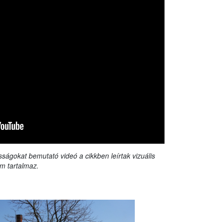
sságokat bemutató videó a cikkben leírtak vizuális
m tartalmaz.