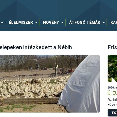
ÉLELMISZER
NÖVÉNY
ÁTFOGÓ TÉMÁK
KA
elepeken intézkedett a Nébih
Fris
2026. 
Új E
Az In
követ
szere
TO