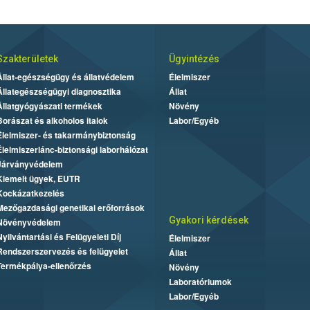
Szakterületek
Ügyintézés
Állat-egészségügy és állatvédelem
Élelmiszer
Állategészségügyi diagnosztika
Állat
Állatgyógyászati termékek
Növény
Borászat és alkoholos italok
Labor/Egyéb
Élelmiszer- és takarmánybiztonság
Élelmiszerlánc-biztonsági laborhálózat
Járványvédelem
Kiemelt ügyek, EUTR
Kockázatkezelés
Mezőgazdasági genetikai erőforrások
Gyakori kérdések
Növényvédelem
Nyilvántartási és Felügyeleti Díj
Élelmiszer
Rendszerszervezés és felügyelet
Állat
Termékpálya-ellenőrzés
Növény
Laboratóriumok
Labor/Egyéb