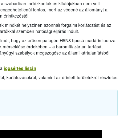
n a szabadban tartózkodtak és kifutójukban nem volt
lengedhetetlenül fontos, mert az védené az állományt a
 érintkezéstől.
k mindkét helyszínen azonnali forgalmi korlátozást és az
ttartókkal szemben hatósági eljárás indult.
igyelmét, hogy az erősen patogén H5N8 típusú madárinfluenza
k mérséklése érdekében – a baromfik zártan tartását
ványügyi szabályok megszegése az állami kártalanításból
 a
jogsértés listán
.
, korlátozásokról, valamint az érintett területekről részletes