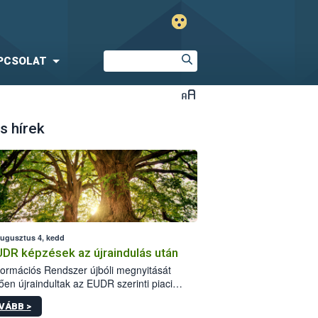
PCSOLAT
s hírek
augusztus 4, kedd
UDR képzések az újraindulás után
formációs Rendszer újbóli megnyitását
ően újraindultak az EUDR szerinti piaci
plőknek szóló online képzések.
VÁBB >