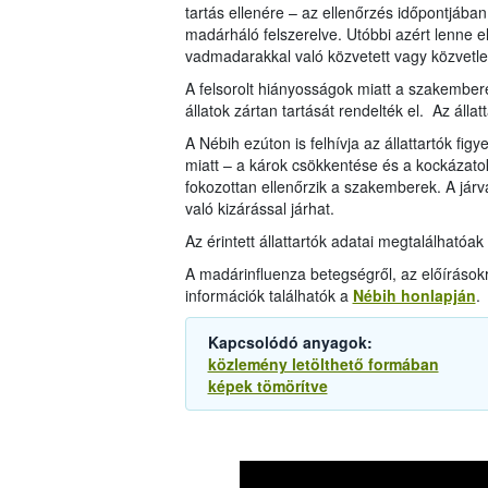
tartás ellenére – az ellenőrzés időpontjába
madárháló felszerelve. Utóbbi azért lenne e
vadmadarakkal való közvetett vagy közvetlen
A felsorolt hiányosságok miatt a szakembere
állatok zártan tartását rendelték el. Az álla
A Nébih ezúton is felhívja az állattartók f
miatt – a károk csökkentése és a kockázato
fokozottan ellenőrzik a szakemberek. A jár
való kizárással járhat.
Az érintett állattartók adatai megtalálhatóak
A madárinfluenza betegségről, az előírásokról
információk találhatók a
Nébih honlapján
.
Kapcsolódó anyagok:
közlemény letölthető formában
képek tömörítve