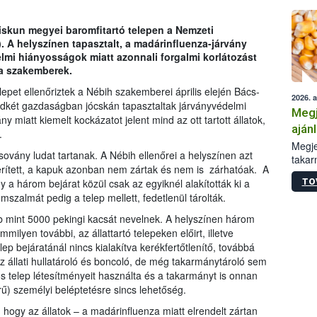
Kiskun megyei baromfitartó telepen a Nemzeti
). A helyszínen tapasztalt, a madárinfluenza-járvány
mi hiányosságok miatt azonnali forgalmi korlátozást
l a szakemberek.
pet ellenőriztek a Nébih szakemberei április elején Bács-
2026. 
dkét gazdaságban jócskán tapasztaltak járványvédelmi
Megj
 miatt kiemelt kockázatot jelent mind az ott tartott állatok,
aján
.
taka
Megje
sovány ludat tartanak. A Nébih ellenőrei a helyszínen azt
takar
erített, a kapuk azonban nem zártak és nem is zárhatóak. A
kapcs
TO
 a három bejárat közül csak az egyiknél alakították ki a
irány
lomszalmát pedig a telep mellett, fedetlenül tárolták.
hatál
 mint 5000 pekingi kacsát nevelnek. A helyszínen három
mmilyen további, az állattartó telepeken előirt, illetve
lep bejáratánál nincs kialakítva kerékfertőtlenítő, továbbá
az állati hullatároló és boncoló, de még takarmánytároló sem
os telep létesítményeit használta és a takarmányt is onnan
rű) személyi beléptetésre sincs lehetőség.
hogy az állatok – a madárinfluenza miatt elrendelt zártan