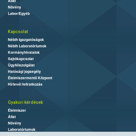
Állat
Növény
Labor/Egyéb
Kapcsolat
Nébih Igazgatóságok
Nébih Laboratóriumok
Kormányhivatalok
Sajtókapcsolat
Ügyfélszolgálat
Hatósági jogsegély
Élelmiszermentő Központ
Hírlevél feliratkozás
Gyakori kérdések
Élelmiszer
Állat
Növény
Laboratóriumok
Labor/Egyéb