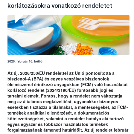
korlátozásokra vonatkozó rendeletet
2026. február 16, hétfő
Az új, 2026/250/EU rendelettel az Unió pontosította a
biszfenol-A (BPA) és egyes veszélyes biszfenolok
élelmiszerrel érintkező anyagokban (FCM) való használatát
korlátozó rendelet (2024/3190/EU) fontosabb jogi és
tartalmi elemeit. Fontos, hogy a rendelet nem változtatja
meg az általános megközelítést, ugyanakkor bizonyos
esetekben tisztázza a tilalmakat, a mentességeket, az FCM-
termékek analitikai ellenőrzését, a dokumentációs
kötelezettségeket, valamint a rendelet hatálya alá tartozó
egyes egyszer és többször használatos termékek
forgalmazásának átmeneti határidőit. Az új rendelet február