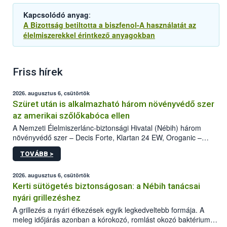
Kapcsolódó anyag
:
A Bizottság betiltotta a biszfenol-A használatát az
élelmiszerekkel érintkező anyagokban
Friss hírek
2026. augusztus 6, csütörtök
Szüret után is alkalmazható három növényvédő szer
az amerikai szőlőkabóca ellen
A Nemzeti Élelmiszerlánc-biztonsági Hivatal (Nébih) három
növényvédő szer – Decis Forte, Klartan 24 EW, Oroganic –
engedélyokiratát módosította, így azok a szüretet követően,
TOVÁBB >
egészen a vesszőérettség (BBCH 91) stádiumáig
felhasználhatóak a szőlőben. A kiterjesztések célja, hogy a korai
érésű szőlőkben is legyen lehetőség a károsító elleni további
2026. augusztus 6, csütörtök
védekezésre. Az Oroganic készítmény kis kiszerelésben kiskerti
Kerti sütögetés biztonságosan: a Nébih tanácsai
felhasználók számára is elérhető és ökológiai termesztésben is
nyári grillezéshez
engedélyezett.
A grillezés a nyári étkezések egyik legkedveltebb formája. A
meleg időjárás azonban a kórokozó, romlást okozó baktériumok