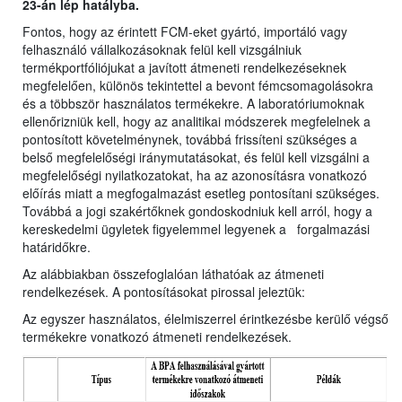
23-án lép hatályba.
Fontos, hogy az érintett FCM-eket gyártó, importáló vagy
felhasználó vállalkozásoknak felül kell vizsgálniuk
termékportfóliójukat a javított átmeneti rendelkezéseknek
megfelelően, különös tekintettel a bevont fémcsomagolásokra
és a többször használatos termékekre. A laboratóriumoknak
ellenőrizniük kell, hogy az analitikai módszerek megfelelnek a
pontosított követelménynek, továbbá frissíteni szükséges a
belső megfelelőségi iránymutatásokat, és felül kell vizsgálni a
megfelelőségi nyilatkozatokat, ha az azonosításra vonatkozó
előírás miatt a megfogalmazást esetleg pontosítani szükséges.
Továbbá a jogi szakértőknek gondoskodniuk kell arról, hogy a
kereskedelmi ügyletek figyelemmel legyenek a forgalmazási
határidőkre.
Az alábbiakban összefoglalóan láthatóak az átmeneti
rendelkezések. A pontosításokat pirossal jeleztük:
Az egyszer használatos, élelmiszerrel érintkezésbe kerülő végső
termékekre vonatkozó átmeneti rendelkezések.