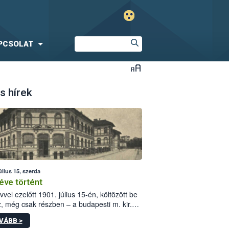
PCSOLAT
s hírek
úlius 15, szerda
éve történt
vvel ezelőtt 1901. július 15-én, költözött be
z, még csak részben – a budapesti m. kir.
i vetőmagvizsgáló állomás a Kis Rókus utca
VÁBB >
ám alatti, Czigler Győző által tervezett új