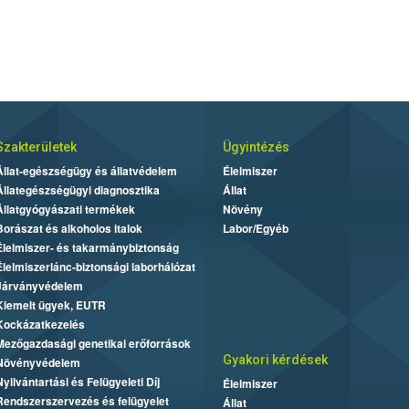
Szakterületek
Ügyintézés
Állat-egészségügy és állatvédelem
Élelmiszer
Állategészségügyi diagnosztika
Állat
Állatgyógyászati termékek
Növény
Borászat és alkoholos italok
Labor/Egyéb
Élelmiszer- és takarmánybiztonság
Élelmiszerlánc-biztonsági laborhálózat
Járványvédelem
Kiemelt ügyek, EUTR
Kockázatkezelés
Mezőgazdasági genetikai erőforrások
Gyakori kérdések
Növényvédelem
Nyilvántartási és Felügyeleti Díj
Élelmiszer
Rendszerszervezés és felügyelet
Állat