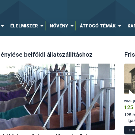
ÉLELMISZER
NÖVÉNY
ÁTFOGÓ TÉMÁK
KA
génylése belföldi állatszállításhoz
Fris
2026. j
125 
125 é
– iga
állam
TO
15. sz