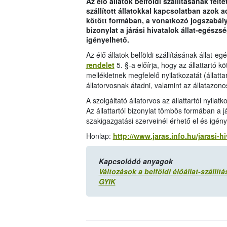
Az élő állatok belföldi szállításának felté
szállított állatokkal kapcsolatban azok ad
kötött formában, a vonatkozó jogszabály
bizonylat a járási hivatalok állat-egészs
igényelhető.
Az élő állatok belföldi szállításának állat-e
rendelet
5. §-a előírja, hogy az állattartó kö
mellékletnek megfelelő nyilatkozatát (állattar
állatorvosnak átadni, valamint az állatazo
A szolgáltató állatorvos az állattartói nyilatko
Az állattartói bizonylat tömbös formában a j
szakigazgatási szerveinél érhető el és igén
Honlap:
http://www.jaras.info.hu/jarasi-h
Kapcsolódó anyagok
Változások a belföldi élőállat-szállít
GYIK