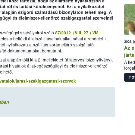
telei közé tartozik, hogy az állattartó nyilatkozzon a
épüle
atiról és tartási körülményeiről. Ezt a nyilatkozatot
 alapján szigorú számadású bizonylaton teheti meg. A
égügyi és élelmiszer-ellenőrző szakigazgatási szerveinél
gészségügyi szabályairól szóló
87/2012. (VIII. 27.) VM
teles a belföldi állatszállításainak alkalmával a rendelet 1.
2026. j
tói nyilatkozat) a szállítás során eljáró szolgáltató
Az e
nosító dokumentumokat bemutatni.
járta
zat alapján tölti ki a 2. mellékletet (állatorvosi bizonyítvány).
A kedv
árási hivatalok állat-egészségügyi és élelmiszer-ellenőrző
forga
yelhető.
Korm.
TO
sérül
ivatalok/jarasi-szakigazgatasi-szervek
felme
veszé
Ezen 
ásban
vonni
jártas