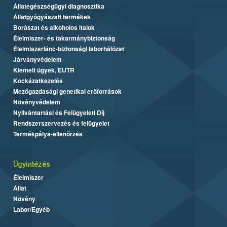
Állategészségügyi diagnosztika
Állatgyógyászati termékek
Borászat és alkoholos italok
Élelmiszer- és takarmánybiztonság
Élelmiszerlánc-biztonsági laborhálózat
Járványvédelem
Kiemelt ügyek, EUTR
Kockázatkezelés
Mezőgazdasági genetikai erőforrások
Növényvédelem
Nyilvántartási és Felügyeleti Díj
Rendszerszervezés és felügyelet
Termékpálya-ellenőrzés
Ügyintézés
Élelmiszer
Állat
Növény
Labor/Egyéb