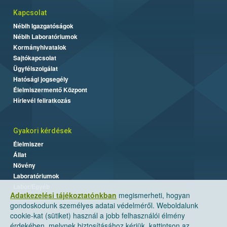
Kapcsolat
Nébih Igazgatóságok
Nébih Laboratóriumok
Kormányhivatalok
Sajtókapcsolat
Ügyfélszolgálat
Hatósági jogsegély
Élelmiszermentő Központ
Hírlevél feliratkozás
Gyakori kérdések
Élelmiszer
Állat
Növény
Laboratóriumok
Labor/Egyéb
Adatkezelési tájékoztatónkban
megismerheti, hogyan
gondoskodunk személyes adatai védelméről. Weboldalunk
cookie-kat (sütiket) használ a jobb felhasználói élmény
érdekében, melynek biztosításához kérjük, kattintson az