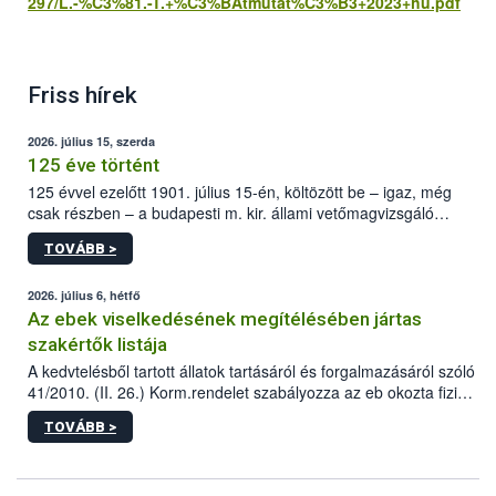
297/L.-%C3%81.-T.+%C3%BAtmutat%C3%B3+2023+hu.pdf
Friss hírek
2026. július 15, szerda
125 éve történt
125 évvel ezelőtt 1901. július 15-én, költözött be – igaz, még
csak részben – a budapesti m. kir. állami vetőmagvizsgáló
állomás a Kis Rókus utca 15. szám alatti, Czigler Győző által
TOVÁBB >
tervezett új épületébe.
2026. július 6, hétfő
Az ebek viselkedésének megítélésében jártas
szakértők listája
A kedvtelésből tartott állatok tartásáról és forgalmazásáról szóló
41/2010. (II. 26.) Korm.rendelet szabályozza az eb okozta fizikai
sérülés, illetve ennek veszélye keletkezésekor felmerülő
TOVÁBB >
hatósági feladatokat, valamint a veszélyes eb tartását és annak
engedélyezését. Ezen eljárások során szükség esetén be kell
vonni az ebek viselkedésének megítélésében jártas szakértőt.