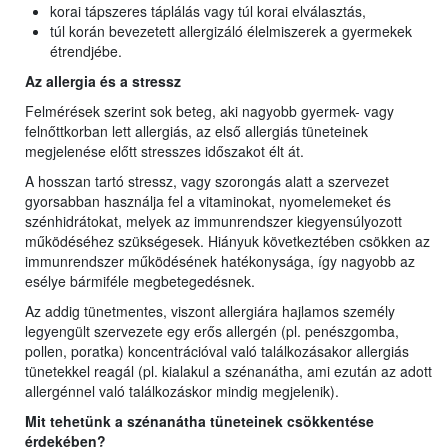
korai tápszeres táplálás vagy túl korai elválasztás,
túl korán bevezetett allergizáló élelmiszerek a gyermekek
étrendjébe.
Az allergia és a stressz
Felmérések szerint sok beteg, aki nagyobb gyermek- vagy
felnőttkorban lett allergiás, az első allergiás tüneteinek
megjelenése előtt stresszes időszakot élt át.
A hosszan tartó stressz, vagy szorongás alatt a szervezet
gyorsabban használja fel a vitaminokat, nyomelemeket és
szénhidrátokat, melyek az immunrendszer kiegyensúlyozott
működéséhez szükségesek. Hiányuk következtében csökken az
immunrendszer működésének hatékonysága, így nagyobb az
esélye bármiféle megbetegedésnek.
Az addig tünetmentes, viszont allergiára hajlamos személy
legyengült szervezete egy erős allergén (pl. penészgomba,
pollen, poratka) koncentrációval való találkozásakor allergiás
tünetekkel reagál (pl. kialakul a szénanátha, ami ezután az adott
allergénnel való találkozáskor mindig megjelenik).
Mit tehetünk a szénanátha tüneteinek csökkentése
érdekében?