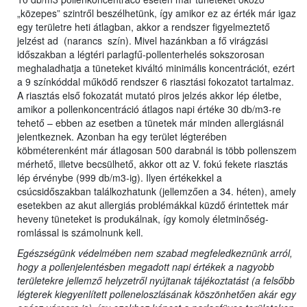
„közepes” szintről beszélhetünk, így amikor ez az érték már igaz
egy területre heti átlagban, akkor a rendszer figyelmeztető
jelzést ad (narancs szín). Mivel hazánkban a fő virágzási
időszakban a légtéri parlagfű-pollenterhelés sokszorosan
meghaladhatja a tüneteket kiváltó minimális koncentrációt, ezért
a 9 színkóddal működő rendszer 6 riasztási fokozatot tartalmaz.
A riasztás első fokozatát mutató piros jelzés akkor lép életbe,
amikor a pollenkoncentráció átlagos napi értéke 30 db/m3-re
tehető – ebben az esetben a tünetek már minden allergiásnál
jelentkeznek. Azonban ha egy terület légterében
köbméterenként már átlagosan 500 darabnál is több pollenszem
mérhető, illetve becsülhető, akkor ott az V. fokú fekete riasztás
lép érvénybe (999 db/m3-ig). Ilyen értékekkel a
csúcsidőszakban találkozhatunk (jellemzően a 34. héten), amely
esetekben az akut allergiás problémákkal küzdő érintettek már
heveny tüneteket is produkálnak, így komoly életminőség-
romlással is számolnunk kell.
Egészségünk védelmében nem szabad megfeledkeznünk arról,
hogy a pollenjelentésben megadott napi értékek a nagyobb
területekre jellemző helyzetről nyújtanak tájékoztatást (a felsőbb
légterek kiegyenlített polleneloszlásának köszönhetően akár egy