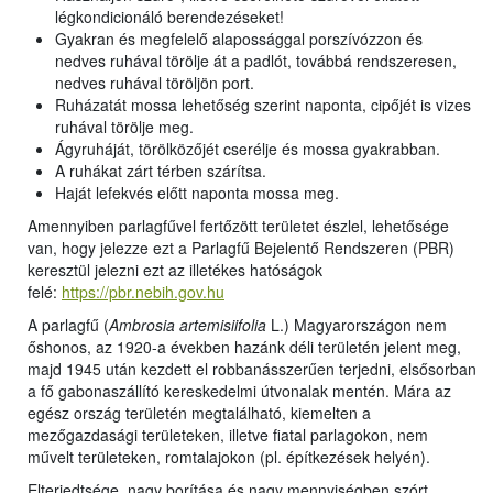
légkondicionáló berendezéseket!
Gyakran és megfelelő alapossággal porszívózzon és
nedves ruhával törölje át a padlót, továbbá rendszeresen,
nedves ruhával töröljön port.
Ruházatát mossa lehetőség szerint naponta, cipőjét is vizes
ruhával törölje meg.
Ágyruháját, törölközőjét cserélje és mossa gyakrabban.
A ruhákat zárt térben szárítsa.
Haját lefekvés előtt naponta mossa meg.
Amennyiben parlagfűvel fertőzött területet észlel, lehetősége
van, hogy jelezze ezt a Parlagfű Bejelentő Rendszeren (PBR)
keresztül jelezni ezt az illetékes hatóságok
felé:
https://pbr.nebih.gov.hu
A parlagfű (
Ambrosia artemisiifolia
L.) Magyarországon nem
őshonos, az 1920-a években hazánk déli területén jelent meg,
majd 1945 után kezdett el robbanásszerűen terjedni, elsősorban
a fő gabonaszállító kereskedelmi útvonalak mentén. Mára az
egész ország területén megtalálható, kiemelten a
mezőgazdasági területeken, illetve fiatal parlagokon, nem
művelt területeken, romtalajokon (pl. építkezések helyén).
Elterjedtsége, nagy borítása és nagy mennyiségben szórt