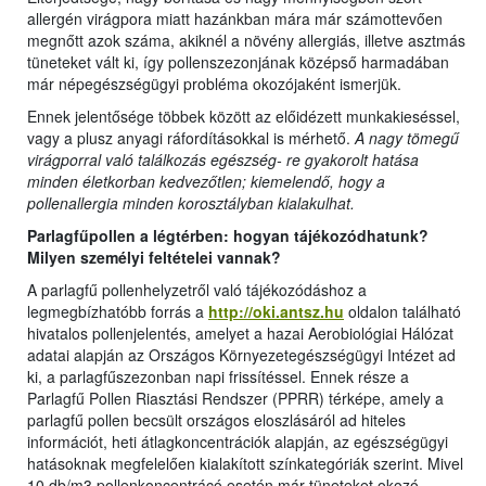
allergén virágpora miatt hazánkban mára már számottevően
megnőtt azok száma, akiknél a növény allergiás, illetve asztmás
tüneteket vált ki, így pollenszezonjának középső harmadában
már népegészségügyi probléma okozójaként ismerjük.
Ennek jelentősége többek között az előidézett munkakieséssel,
vagy a plusz anyagi ráfordításokkal is mérhető.
A nagy tömegű
virágporral való találkozás egészség- re gyakorolt hatása
minden életkorban kedvezőtlen; kiemelendő, hogy a
pollenallergia minden korosztályban kialakulhat.
Parlagfűpollen a légtérben: hogyan tájékozódhatunk?
Milyen személyi feltételei vannak?
A parlagfű pollenhelyzetről való tájékozódáshoz a
legmegbízhatóbb forrás a
http://oki.antsz.hu
oldalon található
hivatalos pollenjelentés, amelyet a hazai Aerobiológiai Hálózat
adatai alapján az Országos Környezetegészségügyi Intézet ad
ki, a parlagfűszezonban napi frissítéssel. Ennek része a
Parlagfű Pollen Riasztási Rendszer (PPRR) térképe, amely a
parlagfű pollen becsült országos eloszlásáról ad hiteles
információt, heti átlagkoncentrációk alapján, az egészségügyi
hatásoknak megfelelően kialakított színkategóriák szerint. Mivel
10 db/m3 pollenkoncentrácó esetén már tüneteket okozó