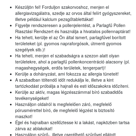
Készüljön fel! Forduljon szakorvoshoz, menjen el
allergiavizsgálatra, szedje az orvos által felírt gyógyszereket,
illetve például kalcium pezsgőtablettákat!
Figyelje rendszeresen a pollenjelentést, a Parlagfű Pollen
Riasztási Rendszert és használja a hivatalos pollennaptárat!
Ha teheti, kerülje el az Ön által ismert, parlagfűvel borított
területeket (pl. gyomos napraforgósok, útmenti gyomos
szegélyek stb.)!
Ha teheti, menjen el szabadságra a szezon alatt olyan
területekre, ahol a parlagfű pollenkoncentráció alacsony (pl.
magashegységek, erdős területek, tengerpart)!
Kerülje a dohányzást, ami fokozza az allergia tüneteit!
A szabadban töltendő időt redukálja le, illetve a kint
tartózkodást próbálja a hajnali és esti időszakokra időzíteni.
Kerülje az aktív, magas légzésszámmal bíró szabadidős
tevékenységeket!
Használjon oldalról is megfelelően záró, megfelelő
pórusmérettel bíró, de megfelelő légzést is biztosító
maszkot!
Éjjel és hajnalban szellőztesse ki a lakást, napközben tartsa
zárva az ablakokat!
Használjon szűrő-, illetve cserélhető szűrővel ellátott