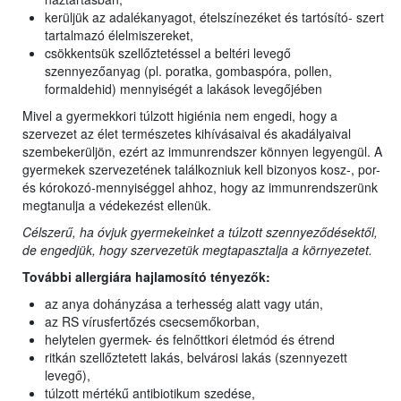
kerüljük az adalékanyagot, ételszínezéket és tartósító- szert
tartalmazó élelmiszereket,
csökkentsük szellőztetéssel a beltéri levegő
szennyezőanyag (pl. poratka, gombaspóra, pollen,
formaldehid) mennyiségét a lakások levegőjében
Mivel a gyermekkori túlzott higiénia nem engedi, hogy a
szervezet az élet természetes kihívásaival és akadályaival
szembekerüljön, ezért az immunrendszer könnyen legyengül. A
gyermekek szervezetének találkozniuk kell bizonyos kosz-, por-
és kórokozó-mennyiséggel ahhoz, hogy az immunrendszerünk
megtanulja a védekezést ellenük.
Célszerű, ha óvjuk gyermekeinket a túlzott szennyeződésektől,
de engedjük, hogy szervezetük megtapasztalja a környezetet.
További allergiára hajlamosító tényezők:
az anya dohányzása a terhesség alatt vagy után,
az RS vírusfertőzés csecsemőkorban,
helytelen gyermek- és felnőttkori életmód és étrend
ritkán szellőztetett lakás, belvárosi lakás (szennyezett
levegő),
túlzott mértékű antibiotikum szedése,