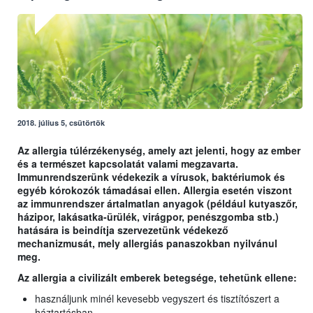
2018. július 5, csütörtök
Az allergia túlérzékenység, amely azt jelenti, hogy az ember
és a természet kapcsolatát valami megzavarta.
Immunrendszerünk védekezik a vírusok, baktériumok és
egyéb kórokozók támadásai ellen. Allergia esetén viszont
az immunrendszer ártalmatlan anyagok (például kutyaszőr,
házipor, lakásatka-ürülék, virágpor, penészgomba stb.)
hatására is beindítja szervezetünk védekező
mechanizmusát, mely allergiás panaszokban nyilvánul
meg.
Az allergia a civilizált emberek betegsége, tehetünk ellene:
használjunk minél kevesebb vegyszert és tisztítószert a
háztartásban,