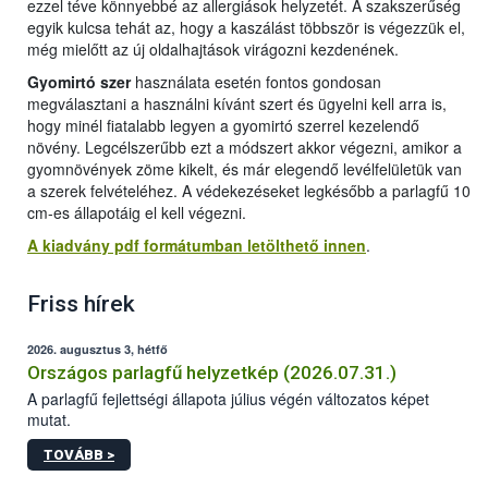
ezzel téve könnyebbé az allergiások helyzetét. A szakszerűség
egyik kulcsa tehát az, hogy a kaszálást többször is végezzük el,
még mielőtt az új oldalhajtások virágozni kezdenének.
Gyomirtó szer
használata esetén fontos gondosan
megválasztani a használni kívánt szert és ügyelni kell arra is,
hogy minél fiatalabb legyen a gyomirtó szerrel kezelendő
növény. Legcélszerűbb ezt a módszert akkor végezni, amikor a
gyomnövények zöme kikelt, és már elegendő levélfelületük van
a szerek felvételéhez. A védekezéseket legkésőbb a parlagfű 10
cm-es állapotáig el kell végezni.
A kiadvány pdf formátumban letölthető innen
.
Friss hírek
2026. augusztus 3, hétfő
Országos parlagfű helyzetkép (2026.07.31.)
A parlagfű fejlettségi állapota július végén változatos képet
mutat.
TOVÁBB >