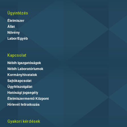
Ügyintézés
Élelmiszer
Állat
Növény
Labor/Egyéb
Kapcsolat
Nébih Igazgatóságok
Nébih Laboratóriumok
Kormányhivatalok
Sajtókapcsolat
Ügyfélszolgálat
Hatósági jogsegély
Élelmiszermentő Központ
Hírlevél feliratkozás
Gyakori kérdések