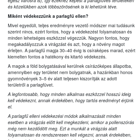
egész városra is), így ezekhez képest a parlagfüves területeken
és közelükben azok többszörösének is ki lehetünk téve.
Miként védekezzünk a parlagfű ellen?
Mivel egyedüli, teljes eredményre vezető módszer mai tudásunk
szerint nincs, ezért fontos, hogy a védekezést folyamatosan és
minden lehetséges eszközzel végezzük. Nagyon fontos, hogy
megakadályozzuk a virágzást és azt, hogy a növény magot
érleljen. A parlagfű magja 30–40 évig is csíraképes marad, ezért
kiemelten fontos a hatékony és kitartó védekezés.
A magok a föld bolygatásával kerülnek csírázóképes állapotba,
amennyiben egy területet nem bolygatnak, a hazánkban honos
gyomnövények 3–5 év alatt teljesen kiszorítják az adott
területről a parlagfüvet.
A legfontosabb, hogy minden alkalmas eszközzel hosszú ideig
kell védekezni, annak érdekében, hogy tartós eredményt érjünk
el.
A parlagfű elleni védekezési módok alkalmazását minden
esetben a virágzás előtt kell megkezdeni, amikor a pollenszórás
még nem kezdődött meg. Ezt a munkát a virágzás alatt
folyamatosan és rendszeresen kell végezni, annak érdekében,