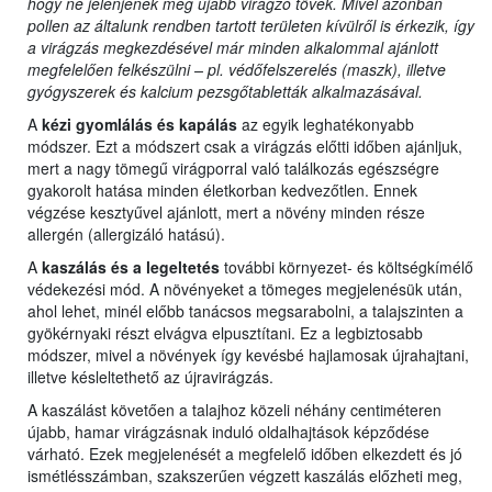
hogy ne jelenjenek meg újabb virágzó tövek. Mivel azonban
pollen az általunk rendben tartott területen kívülről is érkezik, így
a virágzás megkezdésével már minden alkalommal ajánlott
megfelelően felkészülni – pl. védőfelszerelés (maszk), illetve
gyógyszerek és kalcium pezsgőtabletták alkalmazásával.
A
kézi gyomlálás és kapálás
az egyik leghatékonyabb
módszer. Ezt a módszert csak a virágzás előtti időben ajánljuk,
mert a nagy tömegű virágporral való találkozás egészségre
gyakorolt hatása minden életkorban kedvezőtlen. Ennek
végzése kesztyűvel ajánlott, mert a növény minden része
allergén (allergizáló hatású).
A
kaszálás és a legeltetés
további környezet- és költségkímélő
védekezési mód. A növényeket a tömeges megjelenésük után,
ahol lehet, minél előbb tanácsos megsarabolni, a talajszinten a
gyökérnyaki részt elvágva elpusztítani. Ez a legbiztosabb
módszer, mivel a növények így kevésbé hajlamosak újrahajtani,
illetve késleltethető az újravirágzás.
A kaszálást követően a talajhoz közeli néhány centiméteren
újabb, hamar virágzásnak induló oldalhajtások képződése
várható. Ezek megjelenését a megfelelő időben elkezdett és jó
ismétlésszámban, szakszerűen végzett kaszálás előzheti meg,