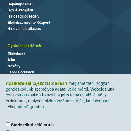
Sajtókapcsolat
Ügyfélszolgálat
Hatósági jogsegély
Élelmiszermentő Központ
Hírlevél feliratkozás
Gyakori kérdések
Élelmiszer
Állat
Növény
Laboratóriumok
Labor/Egyéb
Adatkezelési tájékoztatónkban
megismerheti, hogyan
gondoskodunk személyes adatai védelméről. Weboldalunk
cookie-kat (sütiket) használ a jobb felhasználói élmény
érdekében, melynek biztosításához kérjük, kattintson az
„Elfogadom” gombra.
Statisztikai célú sütik
Nemzeti Élelmiszerlánc-biztonsági Hivatal