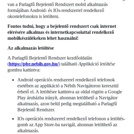
van a Parlagfű Bejelentő Rendszert mobil alkalmazás
formájában Android- és IOs-rendszerrel rendelkező
okostelefonokra is letölteni.
Fontos tudni, hogy a bejelentő rendszert csak internet
elérésére alkalmas és internetkapcsolattal rendelkező
mobilkészülékeken lehet használni!
Az alkalmazás letöltése
A Parlagfű Bejelentő Rendszer kezdőoldalán
(
https://pbr.nebih.gov.hu/
) található
Applikáció letöltése
gombra kattintva:
Android operációs rendszerrel rendelkező telefonok
esetében az applikáció a Nébih Navigátoron keresztül
érhető el. A letöltésre kattintva az oldal rögtön a Google
Play áruházba irányít, ahonnan letölthető a Navigátor
alkalmazás, azon belül pedig megtalálható a Parlagfű
Bejelentő Rendszer.
IOs operációs rendszerrel rendelkező telefonon a letöltés-
gomb az App Store-ba navigál, ahonnan letölthető az
alkalmazás.