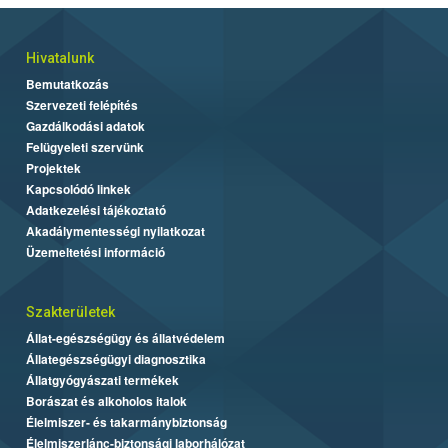
vármegyében már 20-40%-os, Békés vármegyében 40-55%-os
arányban fordulnak elő. Néhány vármegyében már virágzás
kezdete fejlettségű parlagfüvet is sikerült találni (többnyire
Hivatalunk
legfeljebb 5%-os arányban), sőt Békés vármegyében már 5-
Bemutatkozás
10%-os, Hajdú-Bihar vármegyében már 5-20%-os arányban
Szervezeti felépítés
vannak jelen virágozni kezdő egyedek.
Gazdálkodási adatok
Felügyeleti szervünk
Projektek
Kapcsolódó linkek
Adatkezelési tájékoztató
Akadálymentességi nyilatkozat
Üzemeltetési információ
Szakterületek
Állat-egészségügy és állatvédelem
Állategészségügyi diagnosztika
Állatgyógyászati termékek
Borászat és alkoholos italok
Élelmiszer- és takarmánybiztonság
Élelmiszerlánc-biztonsági laborhálózat