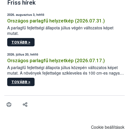
Friss hírek
2026. augusztus 3, hétfő
Országos parlagfű helyzetkép (2026.07.31.)
A parlagfű fejlettségi állapota július végén változatos képet
mutat.
TOVÁBB >
2026. július 20, hétfő
Országos parlagfű helyzetkép (2026.07.17.)
A parlagfű fejlettségi állapota július közepén változatos képet
mutat. A növények fejlettsége szikleveles és 100 cm-es nagyság
közötti, ám a növényméret és az elágazások száma sok helyen
TOVÁBB >
elmarad az eddigi években jellemzőtől. A legfejlettebb egyedek
általában 100-140 cm-es nagyságúak (Békés vármegyében 200
cm-es példányok is találhatóak). A parlagfűnövények nagy része
az intenzív hajtásnövekedés fázisában van, de a generatív
fenológiai fázisba való átmenet már országszerte zajlik,
helyenként a virágkezdeményekkel rendelkező egyedek kerültek
többségbe. Fejlődik a fő virágzati tengely, amelynek hossza
többnyire 0,5-20 cm közötti. A vármegyék többségében már
Cookie beállítások
megjelentek a virágbimbós egyedek, sőt Hajdú-Bihar