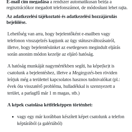
E-mail cím megadása
a rendszer automatikusan beírja a
regisztrációkor megadott telefonszámot, de módosítani lehet rajta.
Az adatkezelési tájékoztató és adatkezelési hozzájárulás
bejelölése.
Lehetőség van arra, hogy bejelentőként e-mailben vagy
telefonon visszajelzés kapjunk az ügy státuszváltozásairól,
illetve, hogy bejelentésünket az esetlegesen megindult eljárás
során anonim módon kezelje az eljáró hatóság.
A hatóság munkáját nagymértékben segíti, ha képe(ke)t is
csatolunk a bejelentéshez, illetve a
Megjegyzés-
ben röviden
leírjuk még a területtel kapcsolatos hasznos tudnivalókat (pl.:
évek óta visszatérő probléma, hulladékkal is szennyezett a
terület, a parlagfű már 1 m magas, stb.)
A képek csatolása kétféleképpen történhet:
vagy egy már korábban készített képet csatolunk a telefon
képtárából (a galériából)