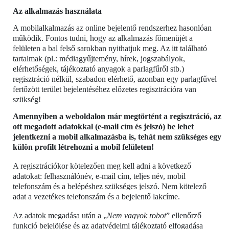
Az alkalmazás használata
A mobilalkalmazás az online bejelentő rendszerhez hasonlóan
működik. Fontos tudni, hogy az alkalmazás főmenüjét a
felületen a bal felső sarokban nyithatjuk meg. Az itt található
tartalmak (pl.: médiagyűjtemény, hírek, jogszabályok,
elérhetőségek, tájékoztató anyagok a parlagfűről stb.)
regisztráció nélkül, szabadon elérhető, azonban egy parlagfűvel
fertőzött terület bejelentéséhez előzetes regisztrációra van
szükség!
Amennyiben a weboldalon már megtörtént a regisztráció, az
ott megadott adatokkal (e-mail cím és jelszó) be lehet
jelentkezni a mobil alkalmazásba is, tehát nem szükséges egy
külön profilt létrehozni a mobil felületen!
A regisztrációkor kötelezően meg kell adni a következő
adatokat: felhasználónév, e-mail cím, teljes név, mobil
telefonszám és a belépéshez szükséges jelszó. Nem kötelező
adat a vezetékes telefonszám és a bejelentő lakcíme.
Az adatok megadása után a „
Nem vagyok robot
” ellenőrző
funkció bejelölése és az adatvédelmi tájékoztató elfogadása