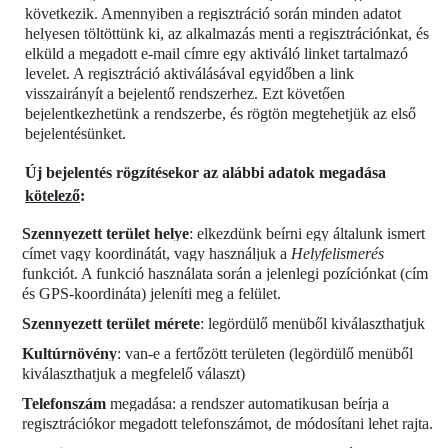
következik. Amennyiben a regisztráció során minden adatot
helyesen töltöttünk ki, az alkalmazás menti a regisztrációnkat, és
elküld a megadott e-mail címre egy aktiváló linket tartalmazó
levelet. A regisztráció aktiválásával egyidőben a link
visszairányít a bejelentő rendszerhez. Ezt követően
bejelentkezhetünk a rendszerbe, és rögtön megtehetjük az első
bejelentésünket.
Új bejelentés rögzítésekor az alábbi adatok megadása
kötelező
:
Szennyezett terület helye
: elkezdünk beírni egy általunk ismert
címet vagy koordinátát, vagy használjuk a
Helyfelismerés
funkciót. A funkció használata során a jelenlegi pozíciónkat (cím
és GPS-koordináta) jeleníti meg a felület.
Szennyezett terület mérete
: legördülő menüből kiválaszthatjuk
Kultúrnövény
: van-e a fertőzött területen (legördülő menüből
kiválaszthatjuk a megfelelő választ)
Telefonszám
megadása: a rendszer automatikusan beírja a
regisztrációkor megadott telefonszámot, de módosítani lehet rajta.