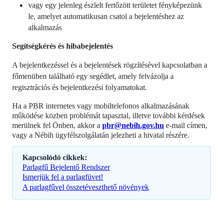
vagy egy jelenleg észlelt fertőzött területet fényképezünk
le, amelyet automatikusan csatol a bejelentéshez az
alkalmazás
Segítségkérés és hibabejelentés
A bejelentkezéssel és a bejelentések rögzítésével kapcsolatban a
főmenüben található egy segédlet, amely felvázolja a
regisztrációs és bejelentkezési folyamatokat.
Ha a PBR internetes vagy mobiltelefonos alkalmazásának
működése közben problémát tapasztal, illetve további kérdések
merülnek fel Önben, akkor a
pbr@nebih.gov.hu
e-mail címen,
vagy a Nébih ügyfélszolgálatán jelezheti a hivatal részére.
Kapcsolódó cikkek:
Parlagfű Bejelentő Rendszer
Ismerjük fel a parlagfüvet!
A parlagfűvel összetéveszthető növények