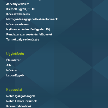
Járványvédelem
Kiemelt ügyek, EUTR
Kockázatkezelés
Mezőgazdasági genetikai erőforrások
Növényvédelem
Nyilvántartási és Felügyeleti Díj
Rendszerszervezés és felügyelet
Termékpálya-ellenőrzés
Ügyintézés
Élelmiszer
Állat
Növény
Labor/Egyéb
Kapcsolat
Nébih Igazgatóságok
Nébih Laboratóriumok
Kormányhivatalok