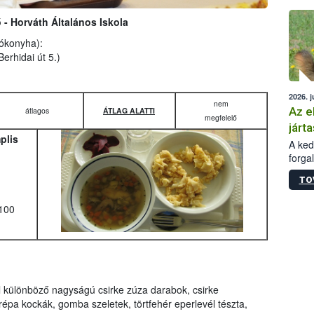
épüle
 - Horváth Általános Iskola
lókonyha):
erhidai út 5.)
2026. j
nem
Az e
átlagos
ÁTLAG ALATTI
megfelelő
járta
plis
A kedv
forga
Korm.
TO
sérül
felme
100
veszé
Ezen 
vonni
jártas
l különböző nagyságú csirke zúza darabok, csirke
épa kockák, gomba szeletek, törtfehér eperlevél tészta,