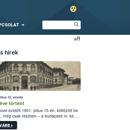
PCSOLAT
s hírek
úlius 15, szerda
éve történt
vvel ezelőtt 1901. július 15-én, költözött be
z, még csak részben – a budapesti m. kir.
i vetőmagvizsgáló állomás a Kis Rókus utca
VÁBB >
ám alatti, Czigler Győző által tervezett új