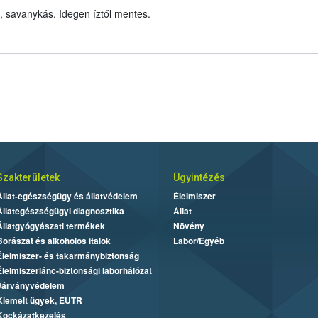
, savanykás. Idegen íztől mentes.
Szakterületek
Ügyintézés
Állat-egészségügy és állatvédelem
Élelmiszer
Állategészségügyi diagnosztika
Állat
Állatgyógyászati termékek
Növény
Borászat és alkoholos italok
Labor/Egyéb
Élelmiszer- és takarmánybiztonság
Élelmiszerlánc-biztonsági laborhálózat
Járványvédelem
Kiemelt ügyek, EUTR
Kockázatkezelés