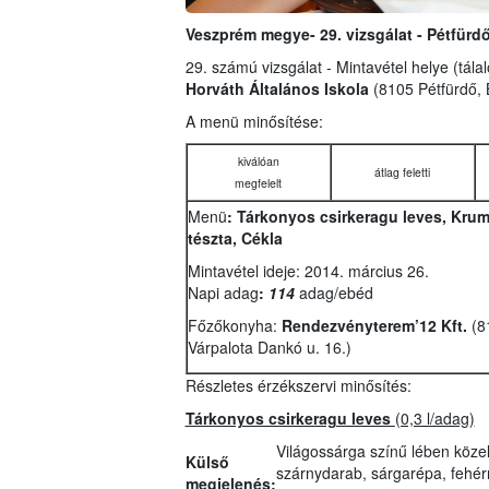
Veszprém megye- 29. vizsgálat - Pétfürdő
29. számú vizsgálat - Mintavétel helye (tála
Horváth Általános Iskola
(8105 Pétfürdő, B
A menü minősítése:
kiválóan
átlag feletti
megfelelt
Menü
: Tárkonyos csirkeragu leves, Krum
tészta, Cékla
Mintavétel ideje: 2014. március 26.
Napi adag
:
114
adag/ebéd
Főzőkonyha:
Rendezvényterem’12 Kft.
(8
Várpalota Dankó u. 16.)
Részletes érzékszervi minősítés:
Tárkonyos csirkeragu leves
(0,3 l/adag)
Világossárga színű lében köze
Külső
szárnydarab, sárgarépa, fehérr
megjelenés: