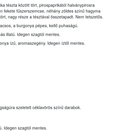
a tészta között tört, pirospaprikától halványpirosra
én fekete fűszerszemcse, néhány zöldes színű hagyma
ört, nagy része a tésztával összetapadt. Nem tetszetős.
ragacsos, a burgonya pépes, kellő puhaságú.
s illatú. Idegen szagtól mentes.
onya ízű, aromaszegény. Idegen íztől mentes.
gságúra szeletelt céklavörös színű darabok.
ú. Idegen szagtól mentes.