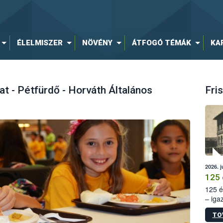
ÉLELMISZER
NÖVÉNY
ÁTFOGÓ TÉMÁK
KA
t - Pétfürdő - Horváth Általános
Fris
2026. j
125 
125 é
– iga
állam
TO
15. sz