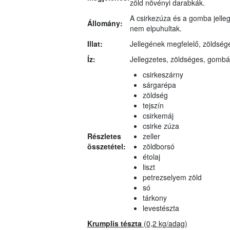
zöld növényi darabkák.
A csirkezúza és a gomba jelleg
Állomány:
nem elpuhultak.
Illat:
Jellegének megfelelő, zöldsége
Íz:
Jellegzetes, zöldséges, gombás
csirkeszárny
sárgarépa
zöldség
tejszín
csirkemáj
csirke zúza
Részletes
zeller
összetétel:
zöldborsó
étolaj
liszt
petrezselyem zöld
só
tárkony
levestészta
Krumplis tészta
(0,2 kg/adag)