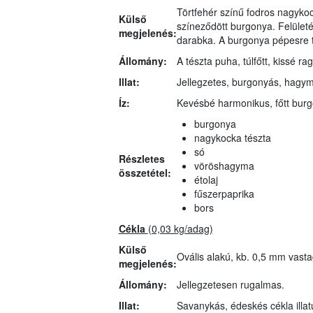
Törtfehér színű fodros nagykock
Külső
színeződött burgonya. Felület
megjelenés:
darabka. A burgonya pépesre t
Állomány:
A tészta puha, túlfőtt, kissé 
Illat:
Jellegzetes, burgonyás, hagymá
Íz:
Kevésbé harmonikus, főtt burg
burgonya
nagykocka tészta
só
Részletes
vöröshagyma
összetétel:
étolaj
fűszerpaprika
bors
Cékla
(0,03 kg/adag)
Külső
Ovális alakú, kb. 0,5 mm vasta
megjelenés:
Állomány:
Jellegzetesen rugalmas.
Illat:
Savanykás, édeskés cékla illat