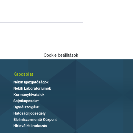
Cookie beállítások
Kapcsolat
Nébih Igazgatóságok
Nébih Laboratóriumok
Kormányhivatalok
Sajtókapcsolat
Ügyfélszolgálat
Hatósági jogsegély
Élelmiszermentő Központ
Hírlevél feliratkozás