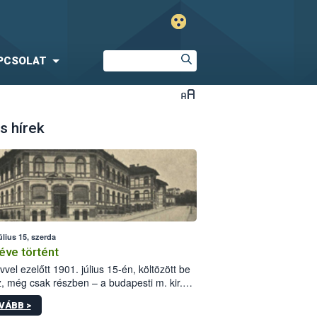
PCSOLAT
s hírek
úlius 15, szerda
éve történt
vvel ezelőtt 1901. július 15-én, költözött be
z, még csak részben – a budapesti m. kir.
i vetőmagvizsgáló állomás a Kis Rókus utca
VÁBB >
ám alatti, Czigler Győző által tervezett új