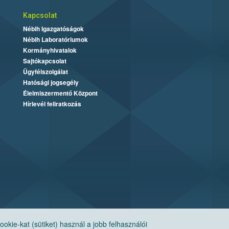
Kapcsolat
Nébih Igazgatóságok
Nébih Laboratóriumok
Kormányhivatalok
Sajtókapcsolat
Ügyfélszolgálat
Hatósági jogsegély
Élelmiszermentő Központ
Hírlevél feliratkozás
ie-kat (sütiket) használ a jobb felhasználói