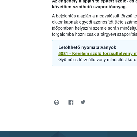
Az engedély alapján telepített szőlő- és
követően szedhető szaporítóanyag.
A bejelentés alapján a megvalósult törzsülte
ekkor kapnak egyedi azonosítót (tételszámot)
időpontban helyszíni szemle során minősítjü
forgalomba hozni csak a tárgyévi szaporítási
Letölthető nyomatatványok
5081 - Kérelem szőlő törzsültetvény 
Gyümölcs törzsültetvény minősítési kér