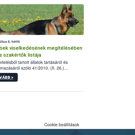
tébe.
úlius 6, hétfő
bek viselkedésének megítélésében
s szakértők listája
telésből tartott állatok tartásáról és
lmazásáról szóló 41/2010. (II. 26.)
rendelet szabályozza az eb okozta fizikai
VÁBB >
és, illetve ennek veszélye keletkezésekor
rülő hatósági feladatokat, valamint a
lyes eb tartását és annak engedélyezését.
eljárások során szükség esetén be kell
 az ebek viselkedésének megítélésében
 szakértőt.
Cookie beállítások