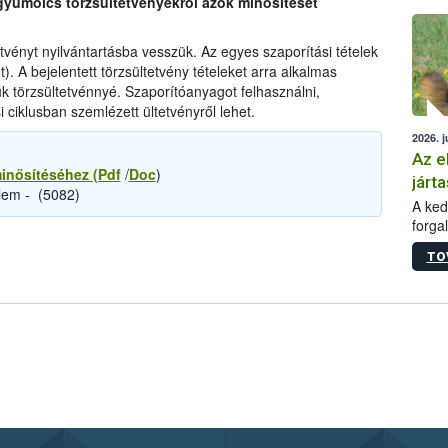
 gyümölcs törzsültetvényekről azok minősítését
épüle
tvényt nyilvántartásba vesszük. Az egyes szaporítási tételek
. A bejelentett törzsültetvény tételeket arra alkalmas
k törzsültetvénnyé. Szaporítóanyagot felhasználni,
 ciklusban szemlézett ültetvényről lehet.
2026. j
Az e
minősítéséhez (Pdf
/
Doc
)
járta
elem - (5082)
A kedv
forga
Korm.
TO
sérül
felme
veszé
Ezen 
vonni
jártas