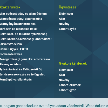
Szakterületek
Ügyintézés
Állat-egészségügy és állatvédelem
Élelmiszer
Állategészségügyi diagnosztika
Állat
Állatgyógyászati termékek
Növény
Borászat és alkoholos italok
Labor/Egyéb
Élelmiszer- és takarmánybiztonság
Élelmiszerlánc-biztonsági laborhálózat
Járványvédelem
Kiemelt ügyek, EUTR
Kockázatkezelés
Mezőgazdasági genetikai erőforrások
Gyakori kérdések
Növényvédelem
Nyilvántartási és Felügyeleti Díj
Élelmiszer
Rendszerszervezés és felügyelet
Állat
Termékpálya-ellenőrzés
Növény
Laboratóriumok
Labor/Egyéb
, hogyan gondoskodunk személyes adatai védelméről. Weboldalunk cook