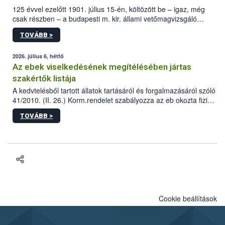
125 évvel ezelőtt 1901. július 15-én, költözött be – igaz, még
csak részben – a budapesti m. kir. állami vetőmagvizsgáló
állomás a Kis Rókus utca 15. szám alatti, Czigler Győző által
TOVÁBB >
tervezett új épületébe.
2026. július 6, hétfő
Az ebek viselkedésének megítélésében jártas
szakértők listája
A kedvtelésből tartott állatok tartásáról és forgalmazásáról szóló
41/2010. (II. 26.) Korm.rendelet szabályozza az eb okozta fizikai
sérülés, illetve ennek veszélye keletkezésekor felmerülő
TOVÁBB >
hatósági feladatokat, valamint a veszélyes eb tartását és annak
engedélyezését. Ezen eljárások során szükség esetén be kell
vonni az ebek viselkedésének megítélésében jártas szakértőt.
Cookie beállítások