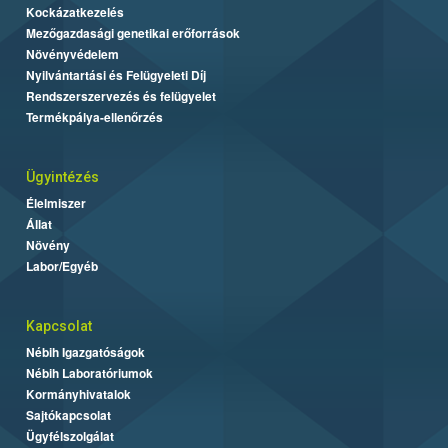
Kockázatkezelés
Mezőgazdasági genetikai erőforrások
Növényvédelem
Nyilvántartási és Felügyeleti Díj
Rendszerszervezés és felügyelet
Termékpálya-ellenőrzés
Ügyintézés
Élelmiszer
Állat
Növény
Labor/Egyéb
Kapcsolat
Nébih Igazgatóságok
Nébih Laboratóriumok
Kormányhivatalok
Sajtókapcsolat
Ügyfélszolgálat