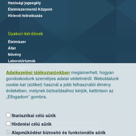
Hatósági jogsegély
Élelmiszermentő Központ
Hírlevél feliratkozás
Gyakori kérdések
Élelmiszer
Állat
Növény
Laboratóriumok
Labor/Egyéb
Adatkezelési tájékoztatónkban
megismerheti, hogyan
gondoskodunk személyes adatai védelméről. Weboldalunk
cookie-kat (sütiket) használ a jobb felhasználói élmény
érdekében, melynek biztosításához kérjük, kattintson az
„Elfogadom” gombra.
Statisztikai célú sütik
Nemzeti Élelmiszerlánc-biztonsági Hivatal
Hirdetési célú sütik
Cím: 1024 Budapest, Keleti Károly utca. 24.
Alapműködést biztosító és funkcionális sütik
Levelezési cím: 1525 Budapest. Pf. 30.