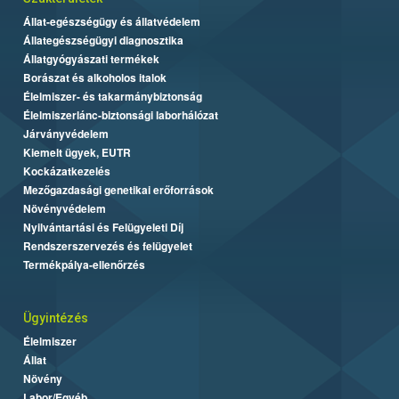
Állat-egészségügy és állatvédelem
Állategészségügyi diagnosztika
Állatgyógyászati termékek
Borászat és alkoholos italok
Élelmiszer- és takarmánybiztonság
Élelmiszerlánc-biztonsági laborhálózat
Járványvédelem
Kiemelt ügyek, EUTR
Kockázatkezelés
Mezőgazdasági genetikai erőforrások
Növényvédelem
Nyilvántartási és Felügyeleti Díj
Rendszerszervezés és felügyelet
Termékpálya-ellenőrzés
Ügyintézés
Élelmiszer
Állat
Növény
Labor/Egyéb