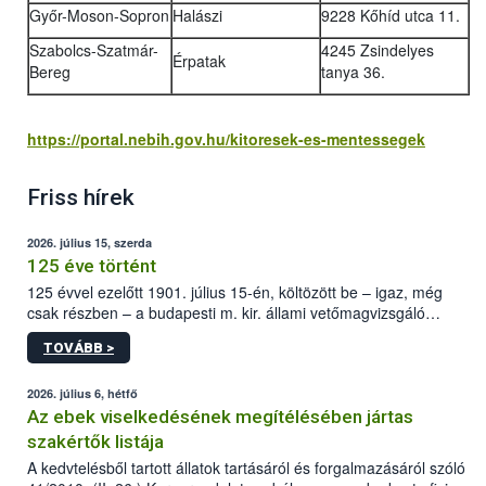
Győr-Moson-Sopron
Halászi
9228 Kőhíd utca 11.
Szabolcs-Szatmár-
4245 Zsindelyes
Érpatak
Bereg
tanya 36.
https://portal.nebih.gov.hu/kitoresek-es-mentessegek
Friss hírek
2026. július 15, szerda
125 éve történt
125 évvel ezelőtt 1901. július 15-én, költözött be – igaz, még
csak részben – a budapesti m. kir. állami vetőmagvizsgáló
állomás a Kis Rókus utca 15. szám alatti, Czigler Győző által
TOVÁBB >
tervezett új épületébe.
2026. július 6, hétfő
Az ebek viselkedésének megítélésében jártas
szakértők listája
A kedvtelésből tartott állatok tartásáról és forgalmazásáról szóló