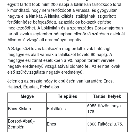
együtt tartott több mint 200 napja a lóklinikán tartózkodó lóról
kimondható, hogy nem fertőződött a vírussal és gyógyultan
hagyta el a klinikát. A klinika kólikás istállójának szigorított
fertőtlenítése befejeződött, az izolációs bokszok építése
megkezdődhet. A Lóklinikán és a szomszédos Dóra-majorban
tartott lovak szeptember hónapban ellenőrző szűrésen estek át.
Minden ló vizsgálati eredménye negatív.
A Szigetközi lovas találkozón megfordult lovak hatósági
megfigyelés alatt vannak a találkozót követő 90 napig. A
megfigyelési zárlat esetükben a 90. napon történt vérvétel
negatív eredményű vizsgálatával oldható fel. Az érintet lovak
első szűrővizsgálata negatív eredményű.
Jelenleg az ország négy településén van karantén: Encs,
Halászi, Érpatak, Felsőlajos
Megye
Település
Tartási helyek
6055 Közös tanya
Bács-Kiskun
Felsőlajos
178.
Borsod-Abaúj-
Encs
3860 Rákóczi u.75.
Zemplén