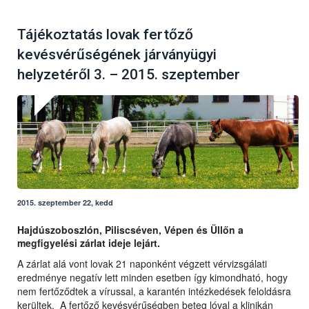
Tájékoztatás lovak fertőző
kevésvérűségének járványügyi
helyzetéről 3. – 2015. szeptember
2015. szeptember 22, kedd
Hajdúszoboszlón, Piliscséven, Vépen és Üllőn a
megfigyelési zárlat ideje lejárt.
A zárlat alá vont lovak 21 naponként végzett vérvizsgálati
eredménye negatív lett minden esetben így kimondható, hogy
nem fertőződtek a vírussal, a karantén intézkedések feloldásra
kerültek. A fertőző kevésvérűségben beteg lóval a klinikán