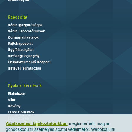
Kapcsolat
Nébih Igazgatóságok
Nébih Laboratóriumok
Kormányhivatalok
Sajtókapcsolat
Ügyfélszolgálat
Hatósági jogsegély
Élelmiszermentő Központ
Hírlevél feliratkozás
Gyakori kérdések
Élelmiszer
Állat
Növény
Laboratóriumok
Labor/Egyéb
Adatkezelési tájékoztatónkban
megismerheti, hogyan
gondoskodunk személyes adatai védelméről. Weboldalunk