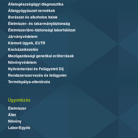
Állategészségügyi diagnosztika
Állatgyógyászati termékek
Borászat és alkoholos italok
Élelmiszer- és takarmánybiztonság
Élelmiszerlánc-biztonsági laborhálózat
Járványvédelem
Kiemelt ügyek, EUTR
Kockázatkezelés
Mezőgazdasági genetikai erőforrások
Növényvédelem
Nyilvántartási és Felügyeleti Díj
Rendszerszervezés és felügyelet
Termékpálya-ellenőrzés
Ügyintézés
Élelmiszer
Állat
Növény
Labor/Egyéb