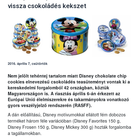
vissza csokoládés kekszet
2016. április 7, csütörtök
Nem jelölt tehéntej tartalom miatt Disney chokolate chip
cookies elnevezésű csokoládés teasüteményt vontak ki a
kereskedelmi forgalomból 42 országban, köztük
Magyarországon is. A riasztás április 6-án érkezett az
Európai Unió élelmiszerekre és takarmányokra vonatkozó
gyors veszélyjelző rendszerén (RASFF).
A dán előállítású, Disney motívumokkal ellátott fém dobozos
terméket három féle variációban (Disney Favorites 150 g,
Disney Frosen 150 g, Disney Mickey 300 g) hozták forgalomba
a tagállamokban.