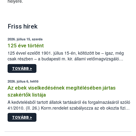
helyére.
Friss hírek
2026. július 15, szerda
125 éve történt
125 évvel ezelőtt 1901. július 15-én, költözött be – igaz, még
csak részben – a budapesti m. kir. állami vetőmagvizsgáló
állomás a Kis Rókus utca 15. szám alatti, Czigler Győző által
TOVÁBB >
tervezett új épületébe.
2026. július 6, hétfő
Az ebek viselkedésének megítélésében jártas
szakértők listája
A kedvtelésből tartott állatok tartásáról és forgalmazásáról szóló
41/2010. (II. 26.) Korm.rendelet szabályozza az eb okozta fizikai
sérülés, illetve ennek veszélye keletkezésekor felmerülő
TOVÁBB >
hatósági feladatokat, valamint a veszélyes eb tartását és annak
engedélyezését. Ezen eljárások során szükség esetén be kell
vonni az ebek viselkedésének megítélésében jártas szakértőt.