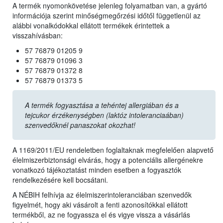
A termék nyomonkövetése jelenleg folyamatban van, a gyártó
információja szerint minőségmegőrzési időtől függetlenül az
alábbi vonalkódokkal ellátott termékek érintettek a
visszahívásban:
57 76879 01205 9
57 76879 01096 3
57 76879 01372 8
57 76879 01373 5
A termék fogyasztása a tehéntej allergiában és a
tejcukor érzékenységben (laktóz intoleranciaában)
szenvedőknél panaszokat okozhat!
A 1169/2011/EU rendeletben foglaltaknak megfelelően alapvető
élelmiszerbiztonsági elvárás, hogy a potenciális allergénekre
vonatkozó tájékoztatást minden esetben a fogyasztók
rendelkezésére kell bocsátani.
A NÉBIH felhívja az élelmiszerintoleranciában szenvedők
figyelmét, hogy aki vásárolt a fenti azonosítókkal ellátott
termékből, az ne fogyassza el és vigye vissza a vásárlás