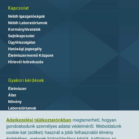
Kapcsolat
Nébih Igazgatóságok
Nébih Laboratóriumok
Kormányhivatalok
Sajtókapcsolat
Ügyfélszolgálat
Hatósági jogsegély
Élelmiszermentő Központ
Hírlevél feliratkozás
Gyakori kérdések
Élelmiszer
Állat
Növény
Laboratóriumok
Labor/Egyéb
Adatkezelési tájékoztatónkban
megismerheti, hogyan
gondoskodunk személyes adatai védelméről. Weboldalunk
cookie-kat (sütiket) használ a jobb felhasználói élmény
érdekében, melynek biztosításához kérjük, kattintson az