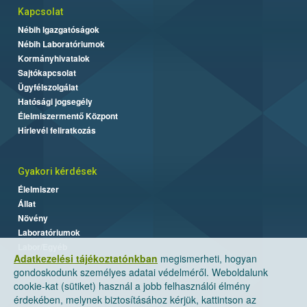
Kapcsolat
Nébih Igazgatóságok
Nébih Laboratóriumok
Kormányhivatalok
Sajtókapcsolat
Ügyfélszolgálat
Hatósági jogsegély
Élelmiszermentő Központ
Hírlevél feliratkozás
Gyakori kérdések
Élelmiszer
Állat
Növény
Laboratóriumok
Labor/Egyéb
Adatkezelési tájékoztatónkban
megismerheti, hogyan
gondoskodunk személyes adatai védelméről. Weboldalunk
cookie-kat (sütiket) használ a jobb felhasználói élmény
érdekében, melynek biztosításához kérjük, kattintson az