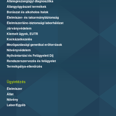
Állategészségügyi diagnosztika
Állatgyógyászati termékek
Borászat és alkoholos italok
Élelmiszer- és takarmánybiztonság
Élelmiszerlánc-biztonsági laborhálózat
Járványvédelem
Kiemelt ügyek, EUTR
Kockázatkezelés
Mezőgazdasági genetikai erőforrások
Növényvédelem
Nyilvántartási és Felügyeleti Díj
Rendszerszervezés és felügyelet
Termékpálya-ellenőrzés
Ügyintézés
Élelmiszer
Állat
Növény
Labor/Egyéb