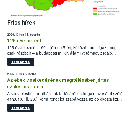
Friss hírek
2026. július 15, szerda
125 éve történt
125 évvel ezelőtt 1901. július 15-én, költözött be – igaz, még
csak részben – a budapesti m. kir. állami vetőmagvizsgáló
állomás a Kis Rókus utca 15. szám alatti, Czigler Győző által
TOVÁBB >
tervezett új épületébe.
2026. július 6, hétfő
Az ebek viselkedésének megítélésében jártas
szakértők listája
A kedvtelésből tartott állatok tartásáról és forgalmazásáról szóló
41/2010. (II. 26.) Korm.rendelet szabályozza az eb okozta fizikai
sérülés, illetve ennek veszélye keletkezésekor felmerülő
TOVÁBB >
hatósági feladatokat, valamint a veszélyes eb tartását és annak
engedélyezését. Ezen eljárások során szükség esetén be kell
vonni az ebek viselkedésének megítélésében jártas szakértőt.