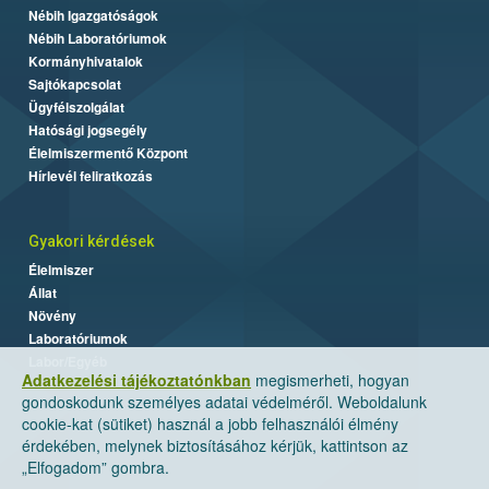
Nébih Igazgatóságok
Nébih Laboratóriumok
Kormányhivatalok
Sajtókapcsolat
Ügyfélszolgálat
Hatósági jogsegély
Élelmiszermentő Központ
Hírlevél feliratkozás
Gyakori kérdések
Élelmiszer
Állat
Növény
Laboratóriumok
Labor/Egyéb
Adatkezelési tájékoztatónkban
megismerheti, hogyan
gondoskodunk személyes adatai védelméről. Weboldalunk
cookie-kat (sütiket) használ a jobb felhasználói élmény
érdekében, melynek biztosításához kérjük, kattintson az
„Elfogadom” gombra.