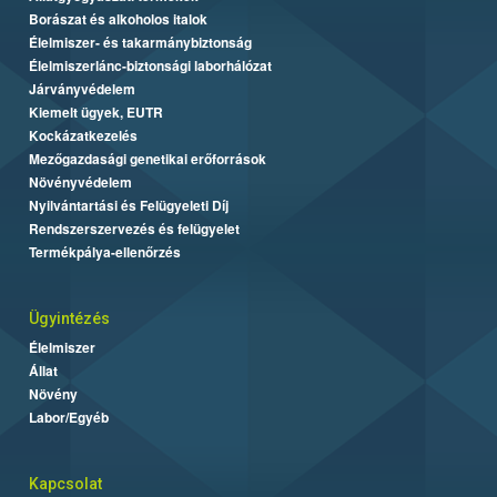
Borászat és alkoholos italok
Élelmiszer- és takarmánybiztonság
Élelmiszerlánc-biztonsági laborhálózat
Járványvédelem
Kiemelt ügyek, EUTR
Kockázatkezelés
Mezőgazdasági genetikai erőforrások
Növényvédelem
Nyilvántartási és Felügyeleti Díj
Rendszerszervezés és felügyelet
Termékpálya-ellenőrzés
Ügyintézés
Élelmiszer
Állat
Növény
Labor/Egyéb
Kapcsolat