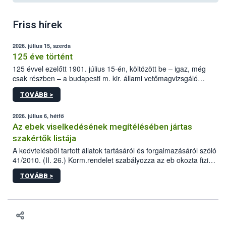
Friss hírek
2026. július 15, szerda
125 éve történt
125 évvel ezelőtt 1901. július 15-én, költözött be – igaz, még
csak részben – a budapesti m. kir. állami vetőmagvizsgáló
állomás a Kis Rókus utca 15. szám alatti, Czigler Győző által
TOVÁBB >
tervezett új épületébe.
2026. július 6, hétfő
Az ebek viselkedésének megítélésében jártas
szakértők listája
A kedvtelésből tartott állatok tartásáról és forgalmazásáról szóló
41/2010. (II. 26.) Korm.rendelet szabályozza az eb okozta fizikai
sérülés, illetve ennek veszélye keletkezésekor felmerülő
TOVÁBB >
hatósági feladatokat, valamint a veszélyes eb tartását és annak
engedélyezését. Ezen eljárások során szükség esetén be kell
vonni az ebek viselkedésének megítélésében jártas szakértőt.