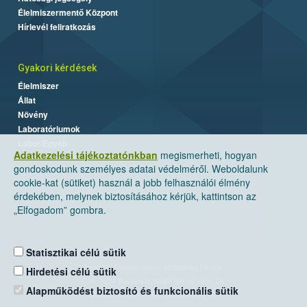
Élelmiszermentő Központ
Hírlevél feliratkozás
Gyakori kérdések
Élelmiszer
Állat
Növény
Laboratóriumok
Labor/Egyéb
Adatkezelési tájékoztatónkban
megismerheti, hogyan
gondoskodunk személyes adatai védelméről. Weboldalunk
cookie-kat (sütiket) használ a jobb felhasználói élmény
érdekében, melynek biztosításához kérjük, kattintson az
„Elfogadom” gombra.
Statisztikai célú sütik
Nemzeti Élelmiszerlánc-biztonsági Hivatal
Hirdetési célú sütik
Cím: 1024 Budapest, Keleti Károly utca. 24.
Alapműködést biztosító és funkcionális sütik
Levelezési cím: 1525 Budapest. Pf. 30.