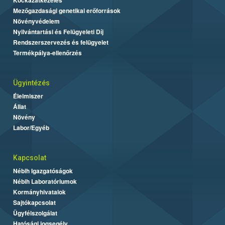
Mezőgazdasági genetikai erőforrások
Növényvédelem
Nyilvántartási és Felügyeleti Díj
Rendszerszervezés és felügyelet
Termékpálya-ellenőrzés
Ügyintézés
Élelmiszer
Állat
Növény
Labor/Egyéb
Kapcsolat
Nébih Igazgatóságok
Nébih Laboratóriumok
Kormányhivatalok
Sajtókapcsolat
Ügyfélszolgálat
Hatósági jogsegély