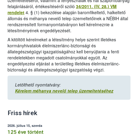
üzemeltetéséről, valamint a tenyészhalak és hal szaporítóanyag
felajánlásáról, értékesítéséről szóló
34/2011. (IV. 28.) VM
rendelet
4. § (1) bekezdése alapján baromfikeltető, halkeltető
állomás és méhanya nevelő telep üzemeltetőinek a NÉBIH által
rendszeresített formanyomtatványon kell kérelmeznie a
létesítményének engedélyezését.
A kitöltött kérelmeket a létesítmény helye szerint illetékes
kormányhivatalok élelmiszerlánc-biztonsági és
állategészségügyi igazgatóságához kell benyújtania a fenti
rendeletekben megadott csatolmányokkal együtt. Az
engedélyezési eljárást a területileg illetékes élelmiszerlánc-
biztonsági és állategészségügyi igazgatóság végzi.
Letölthető nyomtatvány:
Kérelem méhanya nevelő telep üzemeltetéséhez
Friss hírek
2026. július 15, szerda
125 éve történt