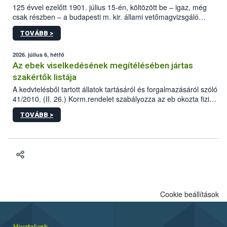
125 évvel ezelőtt 1901. július 15-én, költözött be – igaz, még
csak részben – a budapesti m. kir. állami vetőmagvizsgáló
állomás a Kis Rókus utca 15. szám alatti, Czigler Győző által
TOVÁBB >
tervezett új épületébe.
2026. július 6, hétfő
Az ebek viselkedésének megítélésében jártas
szakértők listája
A kedvtelésből tartott állatok tartásáról és forgalmazásáról szóló
41/2010. (II. 26.) Korm.rendelet szabályozza az eb okozta fizikai
sérülés, illetve ennek veszélye keletkezésekor felmerülő
TOVÁBB >
hatósági feladatokat, valamint a veszélyes eb tartását és annak
engedélyezését. Ezen eljárások során szükség esetén be kell
vonni az ebek viselkedésének megítélésében jártas szakértőt.
Cookie beállítások
Hivatalunk