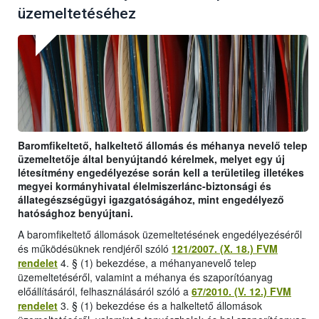
üzemeltetéséhez
Baromfikeltető, halkeltető állomás és méhanya nevelő telep
üzemeltetője által benyújtandó kérelmek, melyet egy új
létesítmény engedélyezése során kell a területileg illetékes
megyei kormányhivatal élelmiszerlánc-biztonsági és
állategészségügyi igazgatóságához, mint engedélyező
hatósághoz benyújtani.
A baromfikeltető állomások üzemeltetésének engedélyezéséről
és működésüknek rendjéről szóló
121/2007. (X. 18.) FVM
rendelet
4. § (1) bekezdése, a méhanyanevelő telep
üzemeltetéséről, valamint a méhanya és szaporítóanyag
előállításáról, felhasználásáról szóló a
67/2010. (V. 12.) FVM
rendelet
3. § (1) bekezdése és a halkeltető állomások