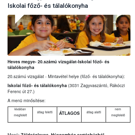
Iskolai főző- és tálalókonyha
Heves megye- 20.számú vizsgálat-Iskolai főző- és
tálalókonyha
20.számú vizsgálat - Mintavétel helye (főző- és tálalókonyha):
Iskolai főző- és tálalókonyha
(3031 Zagyvaszántó, Rákóczi
Ferenc út 27.)
A menü minősítése:
kiválóan
nem
átlag feletti
átlag alatti
ÁTLAGOS
megfelelt
megfelelő
Menü:
Zöldségleves, Húsgombóc sertéshúsból,