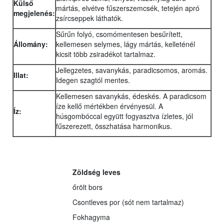
Külső
mártás, elvétve fűszerszemcsék, tetején apró
megjelenés:
zsírcseppek láthatók.
Sűrűn folyó, csomómentesen besűrített,
Állomány:
kellemesen selymes, lágy mártás, kelleténél
kicsit több zsiradékot tartalmaz.
Jellegzetes, savanykás, paradicsomos, aromás.
Illat:
Idegen szagtól mentes.
Kellemesen savanykás, édeskés. A paradicsom
íze kellő mértékben érvényesül. A
Íz:
húsgombóccal együtt fogyasztva ízletes, jól
fűszerezett, összhatása harmonikus.
Zöldség leves
őrölt bors
Csontleves por (sót nem tartalmaz)
Fokhagyma