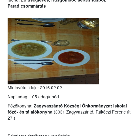
Paradicsommártás
Mintavétel ideje: 2016.02.02.
Napi adag: 105 adag/ebéd
Főzőkonyha:
Zagyvaszántó Községi Önkormányzat Iskolai
főző- és tálalókonyha
(3031 Zagyvaszántó, Rákóczi Ferenc út
27.)