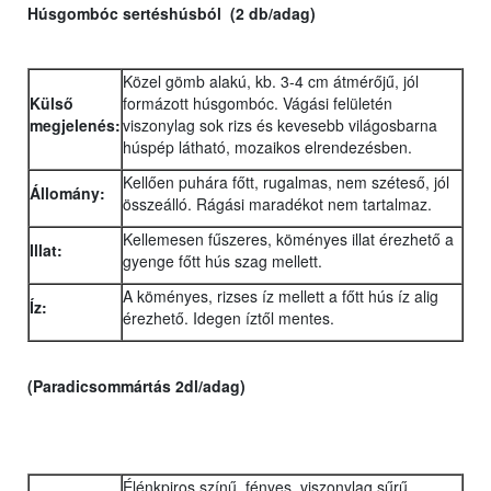
Húsgombóc sertéshúsból (2 db/adag)
Közel gömb alakú, kb. 3-4 cm átmérőjű, jól
Külső
formázott húsgombóc. Vágási felületén
megjelenés:
viszonylag sok rizs és kevesebb világosbarna
húspép látható, mozaikos elrendezésben.
Kellően puhára főtt, rugalmas, nem széteső, jól
Állomány:
összeálló. Rágási maradékot nem tartalmaz.
Kellemesen fűszeres, köményes illat érezhető a
Illat:
gyenge főtt hús szag mellett.
A köményes, rizses íz mellett a főtt hús íz alig
Íz:
érezhető. Idegen íztől mentes.
(Paradicsommártás 2dl/adag)
Élénkpiros színű, fényes, viszonylag sűrű