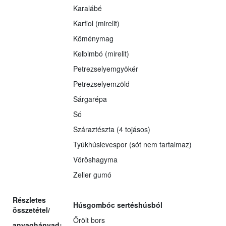
Karalábé
Karfiol (mirelit)
Köménymag
Kelbimbó (mirelit)
Petrezselyemgyökér
Petrezselyemzöld
Sárgarépa
Só
Száraztészta (4 tojásos)
Tyúkhúslevespor (sót nem tartalmaz)
Vöröshagyma
Zeller gumó
Részletes
Húsgombóc sertéshúsból
összetétel/
Őrölt bors
anyaghányad: