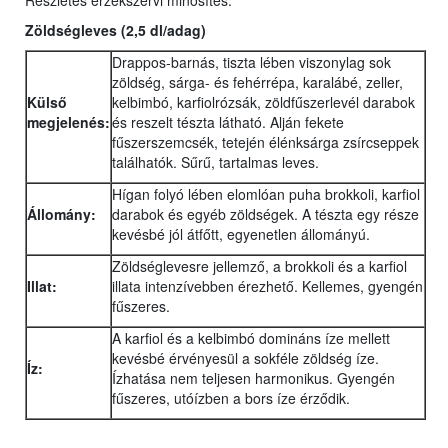
Részletes érzékszervi minősítés:
Zöldségleves (2,5 dl/adag)
Drappos-barnás, tiszta lében viszonylag sok
zöldség, sárga- és fehérrépa, karalábé, zeller,
Külső
kelbimbó, karfiolrózsák, zöldfűszerlevél darabok
megjelenés:
és reszelt tészta látható. Alján fekete
fűszerszemcsék, tetején élénksárga zsírcseppek
találhatók. Sűrű, tartalmas leves.
Hígan folyó lében elomlóan puha brokkoli, karfiol
Állomány:
darabok és egyéb zöldségek. A tészta egy része
kevésbé jól átfőtt, egyenetlen állományú.
Zöldséglevesre jellemző, a brokkoli és a karfiol
Illat:
illata intenzívebben érezhető. Kellemes, gyengén
fűszeres.
A karfiol és a kelbimbó domináns íze mellett
kevésbé érvényesül a sokféle zöldség íze.
Íz:
Ízhatása nem teljesen harmonikus. Gyengén
fűszeres, utóízben a bors íze érződik.