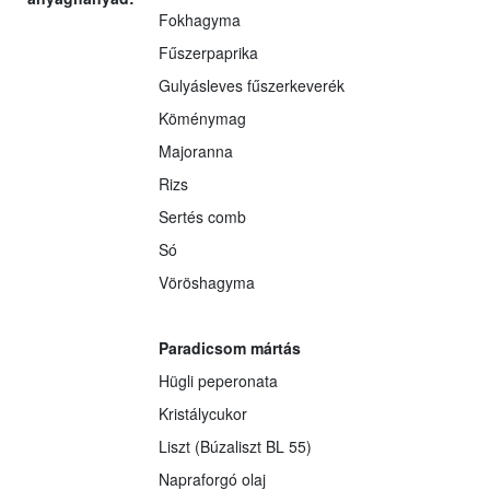
Fokhagyma
Fűszerpaprika
Gulyásleves fűszerkeverék
Köménymag
Majoranna
Rizs
Sertés comb
Só
Vöröshagyma
Paradicsom mártás
Hügli peperonata
Kristálycukor
Liszt (Búzaliszt BL 55)
Napraforgó olaj