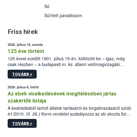
Só
Sűrített paradicsom
Friss hírek
2026. július 15, szerda
125 éve történt
125 évvel ezelőtt 1901. július 15-én, költözött be – igaz, még
csak részben – a budapesti m. kir. állami vetőmagvizsgáló
állomás a Kis Rókus utca 15. szám alatti, Czigler Győző által
TOVÁBB >
tervezett új épületébe.
2026. július 6, hétfő
Az ebek viselkedésének megítélésében jártas
szakértők listája
A kedvtelésből tartott állatok tartásáról és forgalmazásáról szóló
41/2010. (II. 26.) Korm.rendelet szabályozza az eb okozta fizikai
sérülés, illetve ennek veszélye keletkezésekor felmerülő
TOVÁBB >
hatósági feladatokat, valamint a veszélyes eb tartását és annak
engedélyezését. Ezen eljárások során szükség esetén be kell
vonni az ebek viselkedésének megítélésében jártas szakértőt.