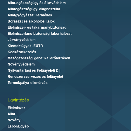
Állat-egészségügy és állatvédelem
Állategészségügyi diagnosztika
Állatgyógyászati termékek
Borászat és alkoholos italok
Élelmiszer- és takarmánybiztonság
Élelmiszerlánc-biztonsági laborhálózat
Járványvédelem
Kiemelt ügyek, EUTR
Kockázatkezelés
Mezőgazdasági genetikai erőforrások
Növényvédelem
Nyilvántartási és Felügyeleti Díj
Rendszerszervezés és felügyelet
Termékpálya-ellenőrzés
Ügyintézés
Élelmiszer
Állat
Növény
Labor/Egyéb