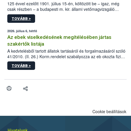
125 évvel ezelőtt 1901. július 15-én, költözött be – igaz, még
csak részben – a budapesti m. kir. állami vetőmagvizsgáló
állomás a Kis Rókus utca 15. szám alatti, Czigler Győző által
TOVÁBB >
tervezett új épületébe.
2026. július 6, hétfő
Az ebek viselkedésének megítélésében jártas
szakértők listája
A kedvtelésből tartott állatok tartásáról és forgalmazásáról szóló
41/2010. (II. 26.) Korm.rendelet szabályozza az eb okozta fizikai
sérülés, illetve ennek veszélye keletkezésekor felmerülő
TOVÁBB >
hatósági feladatokat, valamint a veszélyes eb tartását és annak
engedélyezését. Ezen eljárások során szükség esetén be kell
vonni az ebek viselkedésének megítélésében jártas szakértőt.
Cookie beállítások
Hivatalunk