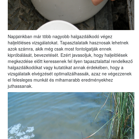
Napjainkban már több nagyobb halgazdálkodó végez
haljelöléses vizsgálatokat. Tapasztalataik hasznosak lehetnek
azok számra, akik még csak most fontolgatják ennek
kipróbálását, bevezetését. Ezért javasoljuk, hogy haljelölések
megkezdése előtt keressenek fel ilyen tapasztalattal rendelkező
halgazdálkodókat vagy kutatókat annak érdekében, hogy a
vizsgálataik elvégzését optimalizálhassák, azaz ne végezzenek
el felesleges munkát és mihamarabb eredményekhez
juthassanak.