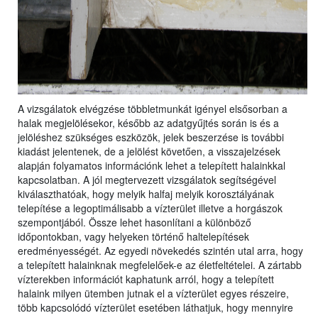
A vizsgálatok elvégzése többletmunkát igényel elsősorban a
halak megjelölésekor, később az adatgyűjtés során is és a
jelöléshez szükséges eszközök, jelek beszerzése is további
kiadást jelentenek, de a jelölést követően, a visszajelzések
alapján folyamatos információnk lehet a telepített halainkkal
kapcsolatban. A jól megtervezett vizsgálatok segítségével
kiválaszthatóak, hogy melyik halfaj melyik korosztályának
telepítése a legoptimálisabb a vízterület illetve a horgászok
szempontjából. Össze lehet hasonlítani a különböző
időpontokban, vagy helyeken történő haltelepítések
eredményességét. Az egyedi növekedés szintén utal arra, hogy
a telepített halainknak megfelelőek-e az életfeltételei. A zártabb
vízterekben információt kaphatunk arról, hogy a telepített
halaink milyen ütemben jutnak el a vízterület egyes részeire,
több kapcsolódó vízterület esetében láthatjuk, hogy mennyire