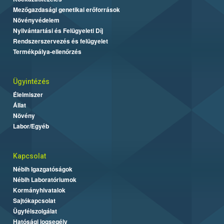
Mezőgazdasági genetikai erőforrások
Növényvédelem
Nyilvántartási és Felügyeleti Díj
Rendszerszervezés és felügyelet
Termékpálya-ellenőrzés
Ügyintézés
Élelmiszer
Állat
Növény
Labor/Egyéb
Kapcsolat
Nébih Igazgatóságok
Nébih Laboratóriumok
Kormányhivatalok
Sajtókapcsolat
Ügyfélszolgálat
Hatósági jogsegély