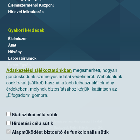
Élelmiszermentő Központ
Hírlevél feliratkozás
Gyakori kérdések
Élelmiszer
Állat
Növény
Laboratóriumok
Labor/Egyéb
Adatkezelési tájékoztatónkban
megismerheti, hogyan
gondoskodunk személyes adatai védelméről. Weboldalunk
cookie-kat (sütiket) használ a jobb felhasználói élmény
érdekében, melynek biztosításához kérjük, kattintson az
„Elfogadom” gombra.
Statisztikai célú sütik
Nemzeti Élelmiszerlánc-biztonsági Hivatal
Hirdetési célú sütik
Cím: 1024 Budapest, Keleti Károly utca. 24.
Alapműködést biztosító és funkcionális sütik
Levelezési cím: 1525 Budapest. Pf. 30.