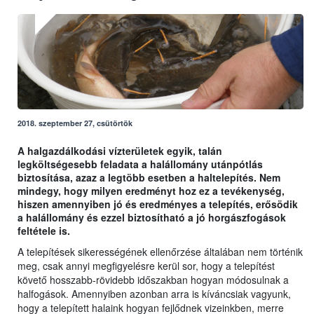
2018. szeptember 27, csütörtök
A halgazdálkodási vízterületek egyik, talán
legköltségesebb feladata a halállomány utánpótlás
biztosítása, azaz a legtöbb esetben a haltelepítés. Nem
mindegy, hogy milyen eredményt hoz ez a tevékenység,
hiszen amennyiben jó és eredményes a telepítés, erősödik
a halállomány és ezzel biztosítható a jó horgászfogások
feltétele is.
A telepítések sikerességének ellenőrzése általában nem történik
meg, csak annyi megfigyelésre kerül sor, hogy a telepítést
követő hosszabb-rövidebb időszakban hogyan módosulnak a
halfogások. Amennyiben azonban arra is kíváncsiak vagyunk,
hogy a telepített halaink hogyan fejlődnek vizeinkben, merre