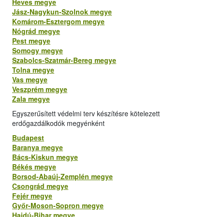
Heves megye
Jász-Nagykun-Szolnok megye
Komárom-Esztergom megye
Nógrád megye
Pest megye
Somogy megye
Szabolcs-Szatmár-Bereg megye
Tolna megye
Vas megye
Veszprém megye
Zala megye
Egyszerűsített védelmi terv készítésre kötelezett
erdőgazdálkodók megyénként
Budapest
Baranya megye
Bács-Kiskun megye
Békés megye
Borsod-Abaúj-Zemplén megye
Csongrád megye
Fejér megye
Győr-Moson-Sopron megye
Hajdú-Bihar megye