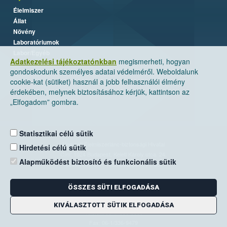
Élelmiszer
Állat
Növény
Laboratóriumok
Labor/Egyéb
Adatkezelési tájékoztatónkban
megismerheti, hogyan
gondoskodunk személyes adatai védelméről. Weboldalunk
cookie-kat (sütiket) használ a jobb felhasználói élmény
érdekében, melynek biztosításához kérjük, kattintson az
„Elfogadom” gombra.
Statisztikai célú sütik
Nemzeti Élelmiszerlánc-biztonsági Hivatal
Hirdetési célú sütik
Cím: 1024 Budapest, Keleti Károly utca. 24.
Alapműködést biztosító és funkcionális sütik
Levelezési cím: 1525 Budapest. Pf. 30.
ÖSSZES SÜTI ELFOGADÁSA
E-mail:
ugyfelszolgalat@nebih.gov.hu
Zöld szám: 06-80/263-244
KIVÁLASZTOTT SÜTIK ELFOGADÁSA
Telefon: 06-1/ 336-9000
Fax: 06-1/336-9479