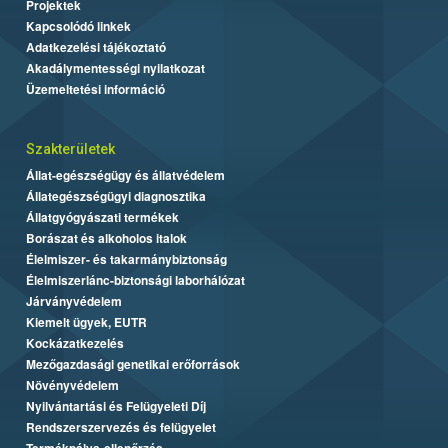
Projektek
Kapcsolódó linkek
Adatkezelési tájékoztató
Akadálymentességi nyilatkozat
Üzemeltetési információ
Szakterületek
Állat-egészségügy és állatvédelem
Állategészségügyi diagnosztika
Állatgyógyászati termékek
Borászat és alkoholos italok
Élelmiszer- és takarmánybiztonság
Élelmiszerlánc-biztonsági laborhálózat
Járványvédelem
Kiemelt ügyek, EUTR
Kockázatkezelés
Mezőgazdasági genetikai erőforrások
Növényvédelem
Nyilvántartási és Felügyeleti Díj
Rendszerszervezés és felügyelet
Termékpálya-ellenőrzés