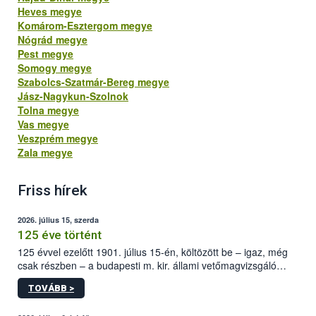
Heves megye
Komárom-Esztergom megye
Nógrád megye
Pest megye
Somogy megye
Szabolcs-Szatmár-Bereg megye
Jász-Nagykun-Szolnok
Tolna megye
Vas megye
Veszprém megye
Zala megye
Friss hírek
2026. július 15, szerda
125 éve történt
125 évvel ezelőtt 1901. július 15-én, költözött be – igaz, még
csak részben – a budapesti m. kir. állami vetőmagvizsgáló
állomás a Kis Rókus utca 15. szám alatti, Czigler Győző által
TOVÁBB >
tervezett új épületébe.