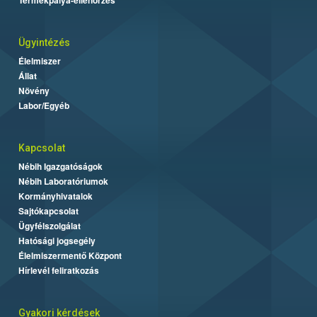
Ügyintézés
Élelmiszer
Állat
Növény
Labor/Egyéb
Kapcsolat
Nébih Igazgatóságok
Nébih Laboratóriumok
Kormányhivatalok
Sajtókapcsolat
Ügyfélszolgálat
Hatósági jogsegély
Élelmiszermentő Központ
Hírlevél feliratkozás
Gyakori kérdések