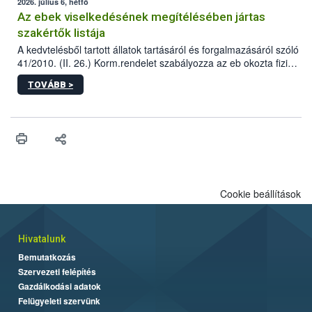
2026. július 6, hétfő
Az ebek viselkedésének megítélésében jártas
szakértők listája
A kedvtelésből tartott állatok tartásáról és forgalmazásáról szóló
41/2010. (II. 26.) Korm.rendelet szabályozza az eb okozta fizikai
sérülés, illetve ennek veszélye keletkezésekor felmerülő
TOVÁBB >
hatósági feladatokat, valamint a veszélyes eb tartását és annak
engedélyezését. Ezen eljárások során szükség esetén be kell
vonni az ebek viselkedésének megítélésében jártas szakértőt.
Cookie beállítások
Hivatalunk
Bemutatkozás
Szervezeti felépítés
Gazdálkodási adatok
Felügyeleti szervünk