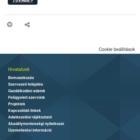
TOVÁBB >
hatósági feladatokat, valamint a veszélyes eb tartását és annak
engedélyezését. Ezen eljárások során szükség esetén be kell
vonni az ebek viselkedésének megítélésében jártas szakértőt.
Cookie beállítások
Hivatalunk
Bemutatkozás
Szervezeti felépítés
Gazdálkodási adatok
Felügyeleti szervünk
Projektek
Kapcsolódó linkek
Adatkezelési tájékoztató
Akadálymentességi nyilatkozat
Üzemeltetési információ