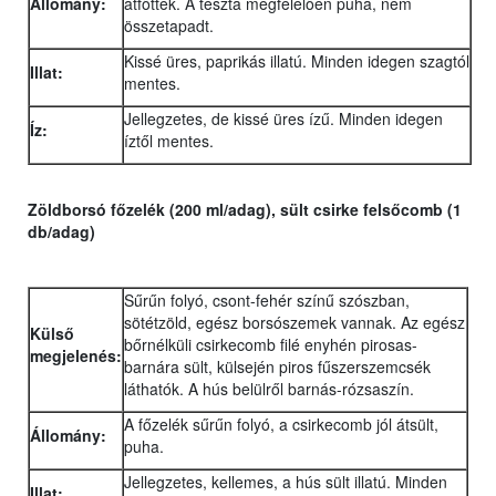
Állomány:
átfőttek. A tészta megfelelően puha, nem
összetapadt.
Kissé üres, paprikás illatú. Minden idegen szagtól
Illat:
mentes.
Jellegzetes, de kissé üres ízű. Minden idegen
Íz:
íztől mentes.
Zöldborsó főzelék (200 ml/adag), sült csirke felsőcomb (1
db/adag)
Sűrűn folyó, csont-fehér színű szószban,
sötétzöld, egész borsószemek vannak. Az egész
Külső
bőrnélküli csirkecomb filé enyhén pirosas-
megjelenés:
barnára sült, külsején piros fűszerszemcsék
láthatók. A hús belülről barnás-rózsaszín.
A főzelék sűrűn folyó, a csirkecomb jól átsült,
Állomány:
puha.
Jellegzetes, kellemes, a hús sült illatú. Minden
Illat: