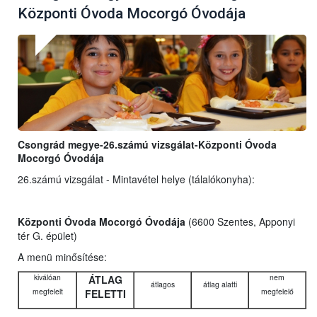
Központi Óvoda Mocorgó Óvodája
Csongrád megye-26.számú vizsgálat-Központi Óvoda
Mocorgó Óvodája
26.számú vizsgálat - Mintavétel helye (tálalókonyha):
Központi Óvoda Mocorgó Óvodája
(6600 Szentes, Apponyi
tér G. épület)
A menü minősítése:
kiválóan
nem
ÁTLAG
átlagos
átlag alatti
megfelelt
megfelelő
FELETTI