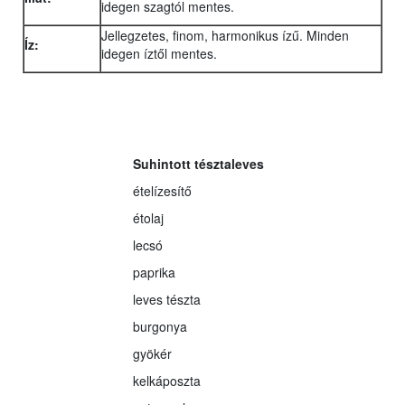
idegen szagtól mentes.
Jellegzetes, finom, harmonikus ízű. Minden
Íz:
idegen íztől mentes.
Suhintott tésztaleves
ételízesítő
étolaj
lecsó
paprika
leves tészta
burgonya
gyökér
kelkáposzta