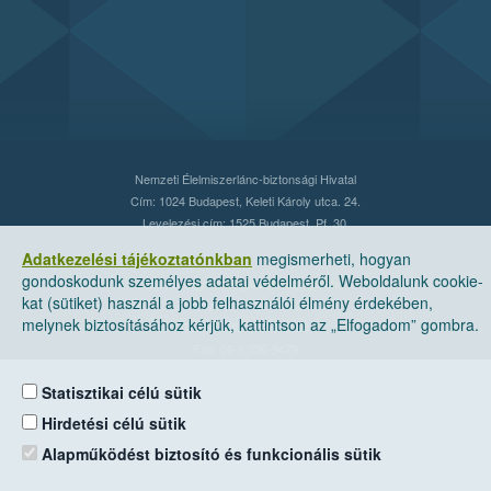
Nemzeti Élelmiszerlánc-biztonsági Hivatal
Cím: 1024 Budapest, Keleti Károly utca. 24.
Levelezési cím: 1525 Budapest. Pf. 30.
Adatkezelési tájékoztatónkban
megismerheti, hogyan
gondoskodunk személyes adatai védelméről. Weboldalunk cookie-
E-mail:
ugyfelszolgalat@nebih.gov.hu
kat (sütiket) használ a jobb felhasználói élmény érdekében,
Zöld szám: 06-80/263-244
melynek biztosításához kérjük, kattintson az „Elfogadom” gombra.
Telefon: 06-1/ 336-9000
Fax: 06-1/336-9479
Statisztikai célú sütik
Hirdetési célú sütik
Alapműködést biztosító és funkcionális sütik