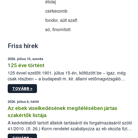
étolaj
csirkecomb
fondor, sült szaft
só, finomított
Friss hírek
2026. július 15, szerda
125 éve történt
125 évvel ezelőtt 1901. július 15-én, költözött be – igaz, még
csak részben – a budapesti m. kir. állami vetőmagvizsgáló
állomás a Kis Rókus utca 15. szám alatti, Czigler Győző által
TOVÁBB >
tervezett új épületébe.
2026. július 6, hétfő
Az ebek viselkedésének megítélésében jártas
szakértők listája
A kedvtelésből tartott állatok tartásáról és forgalmazásáról szóló
41/2010. (II. 26.) Korm.rendelet szabályozza az eb okozta fizikai
sérülés, illetve ennek veszélye keletkezésekor felmerülő