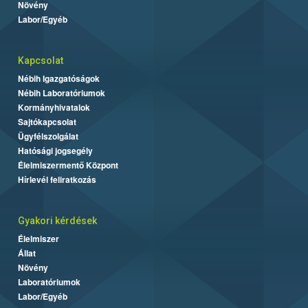
Növény
Labor/Egyéb
Kapcsolat
Nébih Igazgatóságok
Nébih Laboratóriumok
Kormányhivatalok
Sajtókapcsolat
Ügyfélszolgálat
Hatósági jogsegély
Élelmiszermentő Központ
Hírlevél feliratkozás
Gyakori kérdések
Élelmiszer
Állat
Növény
Laboratóriumok
Labor/Egyéb