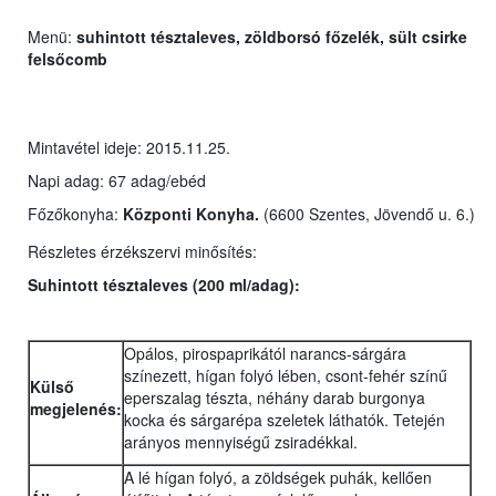
Menü:
suhintott tésztaleves, zöldborsó főzelék, sült csirke
felsőcomb
Mintavétel ideje: 2015.11.25.
Napi adag: 67 adag/ebéd
Főzőkonyha:
Központi Konyha.
(6600 Szentes, Jövendő u. 6.)
Részletes érzékszervi minősítés:
Suhintott tésztaleves (200 ml/adag
):
Opálos, pirospaprikától narancs-sárgára
színezett, hígan folyó lében, csont-fehér színű
Külső
eperszalag tészta, néhány darab burgonya
megjelenés:
kocka és sárgarépa szeletek láthatók. Tetején
arányos mennyiségű zsiradékkal.
A lé hígan folyó, a zöldségek puhák, kellően