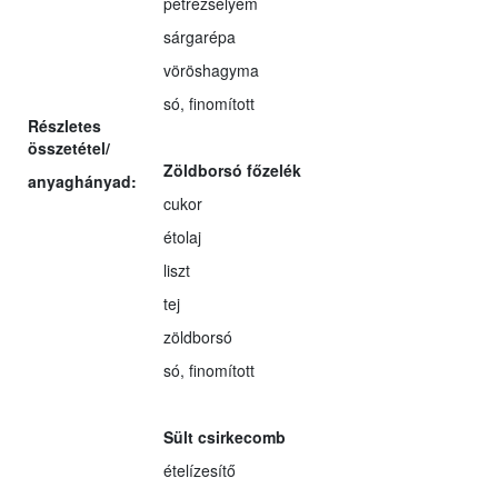
petrezselyem
sárgarépa
vöröshagyma
só, finomított
Részletes
összetétel/
Zöldborsó főzelék
anyaghányad:
cukor
étolaj
liszt
tej
zöldborsó
só, finomított
Sült csirkecomb
ételízesítő