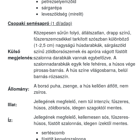
petrezselyemzöld
sárgarépa
leveszöldség (mirelit)
Csopaki sertésapró
(1 dl/adag)
Közepesen sűrűn folyó, átlátszatlan, drapp színű,
fűszerszemcsékkel tarkított szószban különböző
(1-2,5 cm) nagyságú húsdarabkák, sárgászöld
Külső
színű zöldborsószemek és apróra vágott füstölt
megjelenés:
szalonna darabkák vannak egybefőzve. A
szalonnadarabkák egyik fele fehéres, a húsos vége
pirosas-barnás. A hús színe világosbarna, belül
barnás-rózsaszín.
A borsó puha, zsenge, a hús kellően átfőtt, nem
Állomány:
zsíros.
Jellegének megfelelő, nem túl intenzív, fűszeres,
Illat:
húsos, zöldborsós, idegen szagoktól mentes.
Jellegének megfelelő, kellemesen sós, fűszeres-
Íz:
húsos, füstölt szalonnás, idegen ízektől mentes.
sertéscomb
füstölt kenyérszalonna