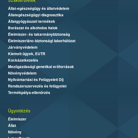
Szakterületek
Állat-egészségügy és állatvédelem
Állategészségügyi diagnosztika
Állatgyógyászati termékek
Borászat és alkoholos italok
Élelmiszer- és takarmánybiztonság
Élelmiszerlánc-biztonsági laborhálózat
Járványvédelem
Kiemelt ügyek, EUTR
Kockázatkezelés
Mezőgazdasági genetikai erőforrások
Növényvédelem
Nyilvántartási és Felügyeleti Díj
Rendszerszervezés és felügyelet
Termékpálya-ellenőrzés
Ügyintézés
Élelmiszer
Állat
Növény