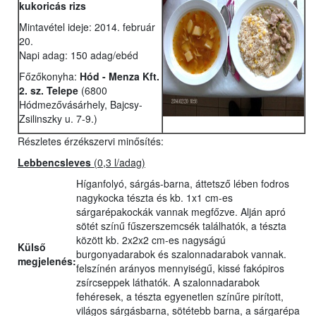
kukoricás rizs
Mintavétel ideje: 2014. február
20.
Napi adag: 150 adag/ebéd
Főzőkonyha:
Hód - Menza Kft.
2. sz. Telepe
(6800
Hódmezővásárhely, Bajcsy-
Zsilinszky u. 7-9.)
Részletes érzékszervi minősítés:
Lebbencsleves
(0,3 l/adag)
Híganfolyó, sárgás-barna, áttetsző lében fodros
nagykocka tészta és kb. 1x1 cm-es
sárgarépakockák vannak megfőzve. Alján apró
sötét színű fűszerszemcsék találhatók, a tészta
között kb. 2x2x2 cm-es nagyságú
Külső
burgonyadarabok és szalonnadarabok vannak.
megjelenés:
felszínén arányos mennyiségű, kissé fakópiros
zsírcseppek láthatók. A szalonnadarabok
fehéresek, a tészta egyenetlen színűre pirított,
világos sárgásbarna, sötétebb barna, a sárgarépa