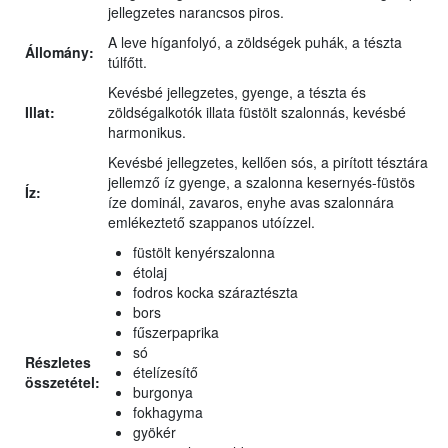
jellegzetes narancsos piros.
A leve híganfolyó, a zöldségek puhák, a tészta
Állomány:
túlfőtt.
Kevésbé jellegzetes, gyenge, a tészta és
Illat:
zöldségalkotók illata füstölt szalonnás, kevésbé
harmonikus.
Kevésbé jellegzetes, kellően sós, a pirított tésztára
jellemző íz gyenge, a szalonna kesernyés-füstös
Íz:
íze dominál, zavaros, enyhe avas szalonnára
emlékeztető szappanos utóízzel.
füstölt kenyérszalonna
étolaj
fodros kocka száraztészta
bors
fűszerpaprika
só
Részletes
ételízesítő
összetétel:
burgonya
fokhagyma
gyökér