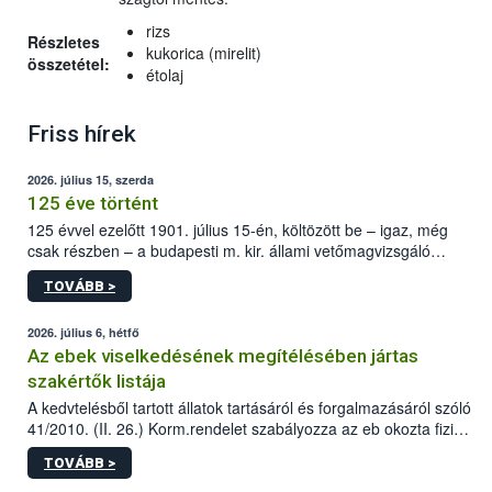
rizs
Részletes
kukorica (mirelit)
összetétel:
étolaj
Friss hírek
2026. július 15, szerda
125 éve történt
125 évvel ezelőtt 1901. július 15-én, költözött be – igaz, még
csak részben – a budapesti m. kir. állami vetőmagvizsgáló
állomás a Kis Rókus utca 15. szám alatti, Czigler Győző által
TOVÁBB >
tervezett új épületébe.
2026. július 6, hétfő
Az ebek viselkedésének megítélésében jártas
szakértők listája
A kedvtelésből tartott állatok tartásáról és forgalmazásáról szóló
41/2010. (II. 26.) Korm.rendelet szabályozza az eb okozta fizikai
sérülés, illetve ennek veszélye keletkezésekor felmerülő
TOVÁBB >
hatósági feladatokat, valamint a veszélyes eb tartását és annak
engedélyezését. Ezen eljárások során szükség esetén be kell