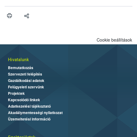
vonni az ebek viselkedésének megítélésében jártas szakértőt.
Cookie beállítások
Hivatalunk
Bemutatkozás
Szervezeti felépítés
Gazdálkodási adatok
Felügyeleti szervünk
Projektek
Kapcsolódó linkek
Adatkezelési tájékoztató
Akadálymentességi nyilatkozat
Üzemeltetési információ