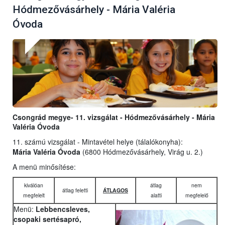
Hódmezővásárhely - Mária Valéria
Óvoda
Csongrád megye- 11. vizsgálat - Hódmezővásárhely - Mária
Valéria Óvoda
11. számú vizsgálat - Mintavétel helye (tálalókonyha):
Mária Valéria Óvoda
(6800 Hódmezővásárhely, Virág u. 2.)
A menü minősítése:
kiválóan
átlag
nem
átlag feletti
ÁTLAGOS
megfelelt
alatti
megfelelő
Menü:
Lebbencsleves,
csopaki sertésapró,