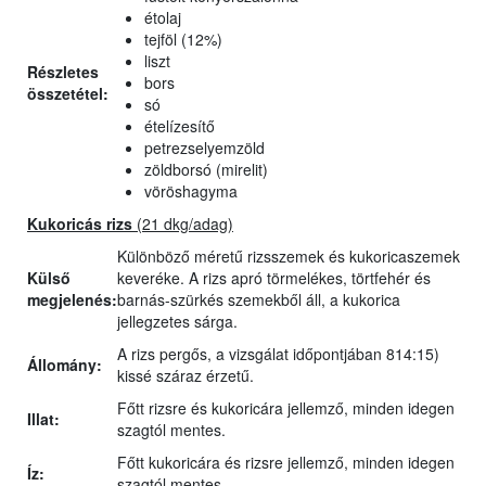
étolaj
tejföl (12%)
liszt
Részletes
bors
összetétel:
só
ételízesítő
petrezselyemzöld
zöldborsó (mirelit)
vöröshagyma
Kukoricás rizs
(21 dkg/adag)
Különböző méretű rizsszemek és kukoricaszemek
Külső
keveréke. A rizs apró törmelékes, törtfehér és
megjelenés:
barnás-szürkés szemekből áll, a kukorica
jellegzetes sárga.
A rizs pergős, a vizsgálat időpontjában 814:15)
Állomány:
kissé száraz érzetű.
Főtt rizsre és kukoricára jellemző, minden idegen
Illat:
szagtól mentes.
Főtt kukoricára és rizsre jellemző, minden idegen
Íz:
szagtól mentes.