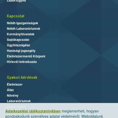
Labor/Egyéb
Kapcsolat
Nébih Igazgatóságok
Nébih Laboratóriumok
Kormányhivatalok
Sajtókapcsolat
Ügyfélszolgálat
Hatósági jogsegély
Élelmiszermentő Központ
Hírlevél feliratkozás
Gyakori kérdések
Élelmiszer
Állat
Növény
Laboratóriumok
Labor/Egyéb
Adatkezelési tájékoztatónkban
megismerheti, hogyan
gondoskodunk személyes adatai védelméről. Weboldalunk