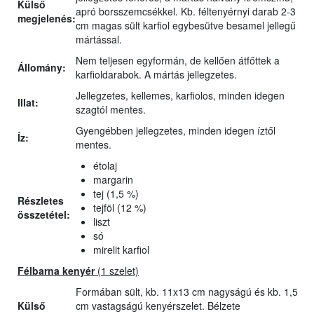
Külső
apró borsszemcsékkel. Kb. féltenyérnyi darab 2-3
megjelenés:
cm magas sült karfiol egybesütve besamel jellegű
mártással.
Nem teljesen egyformán, de kellően átfőttek a
Állomány:
karfioldarabok. A mártás jellegzetes.
Jellegzetes, kellemes, karfiolos, minden idegen
Illat:
szagtól mentes.
Gyengébben jellegzetes, minden idegen íztől
Íz:
mentes.
étolaj
margarin
tej (1,5 %)
Részletes
tejföl (12 %)
összetétel:
liszt
só
mirelit karfiol
Félbarna kenyér
(1 szelet)
Formában sült, kb. 11x13 cm nagyságú és kb. 1,5
Külső
cm vastagságú kenyérszelet. Bélzete