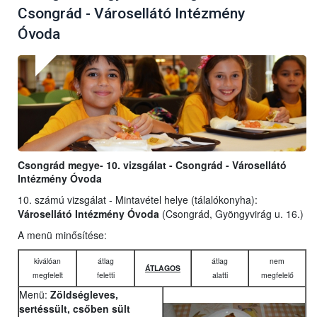
Csongrád - Városellátó Intézmény
Óvoda
Csongrád megye- 10. vizsgálat - Csongrád - Városellátó
Intézmény Óvoda
10. számú vizsgálat - Mintavétel helye (tálalókonyha):
Városellátó Intézmény Óvoda
(Csongrád, Gyöngyvirág u. 16.)
A menü minősítése:
kiválóan
átlag
átlag
nem
ÁTLAGOS
megfelelt
feletti
alatti
megfelelő
Menü:
Zöldségleves,
sertéssült, csőben sült