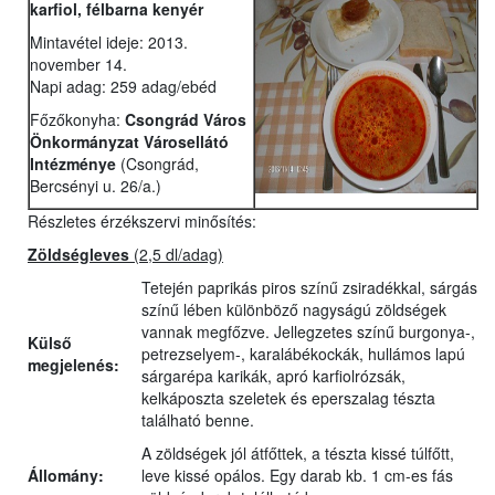
karfiol, félbarna kenyér
Mintavétel ideje: 2013.
november 14.
Napi adag: 259 adag/ebéd
Főzőkonyha:
Csongrád Város
Önkormányzat Városellátó
Intézménye
(Csongrád,
Bercsényi u. 26/a.)
Részletes érzékszervi minősítés:
Zöldségleves
(2,5 dl/adag)
Tetején paprikás piros színű zsiradékkal, sárgás
színű lében különböző nagyságú zöldségek
vannak megfőzve. Jellegzetes színű burgonya-,
Külső
petrezselyem-, karalábékockák, hullámos lapú
megjelenés:
sárgarépa karikák, apró karfiolrózsák,
kelkáposzta szeletek és eperszalag tészta
található benne.
A zöldségek jól átfőttek, a tészta kissé túlfőtt,
Állomány:
leve kissé opálos. Egy darab kb. 1 cm-es fás