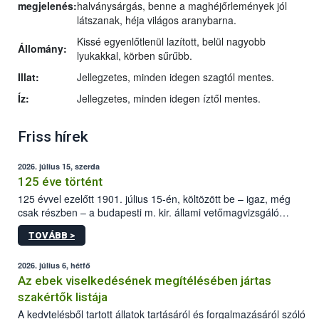
megjelenés:
halványsárgás, benne a maghéjőrlemények jól
látszanak, héja világos aranybarna.
Kissé egyenlőtlenül lazított, belül nagyobb
Állomány:
lyukakkal, körben sűrűbb.
Illat:
Jellegzetes, minden idegen szagtól mentes.
Íz:
Jellegzetes, minden idegen íztől mentes.
Friss hírek
2026. július 15, szerda
125 éve történt
125 évvel ezelőtt 1901. július 15-én, költözött be – igaz, még
csak részben – a budapesti m. kir. állami vetőmagvizsgáló
állomás a Kis Rókus utca 15. szám alatti, Czigler Győző által
TOVÁBB >
tervezett új épületébe.
2026. július 6, hétfő
Az ebek viselkedésének megítélésében jártas
szakértők listája
A kedvtelésből tartott állatok tartásáról és forgalmazásáról szóló