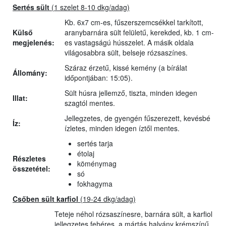
Sertés sült
(1 szelet 8-10 dkg/adag)
Kb. 6x7 cm-es, fűszerszemcsékkel tarkított,
Külső
aranybarnára sült felületű, kerekded, kb. 1 cm-
megjelenés:
es vastagságú hússzelet. A másik oldala
világosabbra sült, belseje rózsaszínes.
Száraz érzetű, kissé kemény (a bírálat
Állomány:
időpontjában: 15:05).
Sült húsra jellemző, tiszta, minden idegen
Illat:
szagtól mentes.
Jellegzetes, de gyengén fűszerezett, kevésbé
Íz:
ízletes, minden idegen íztől mentes.
sertés tarja
étolaj
Részletes
köménymag
összetétel:
só
fokhagyma
Csőben sült karfiol
(19-24 dkg/adag)
Teteje néhol rózsaszínesre, barnára sült, a karfiol
jellegzetes fehéres, a mártás halvány krémszínű,