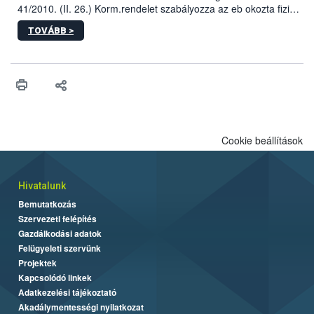
41/2010. (II. 26.) Korm.rendelet szabályozza az eb okozta fizikai
sérülés, illetve ennek veszélye keletkezésekor felmerülő
TOVÁBB >
hatósági feladatokat, valamint a veszélyes eb tartását és annak
engedélyezését. Ezen eljárások során szükség esetén be kell
vonni az ebek viselkedésének megítélésében jártas szakértőt.
Cookie beállítások
Hivatalunk
Bemutatkozás
Szervezeti felépítés
Gazdálkodási adatok
Felügyeleti szervünk
Projektek
Kapcsolódó linkek
Adatkezelési tájékoztató
Akadálymentességi nyilatkozat