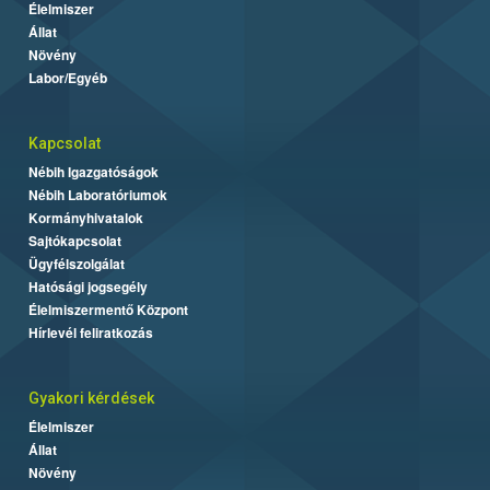
Élelmiszer
Állat
Növény
Labor/Egyéb
Kapcsolat
Nébih Igazgatóságok
Nébih Laboratóriumok
Kormányhivatalok
Sajtókapcsolat
Ügyfélszolgálat
Hatósági jogsegély
Élelmiszermentő Központ
Hírlevél feliratkozás
Gyakori kérdések
Élelmiszer
Állat
Növény