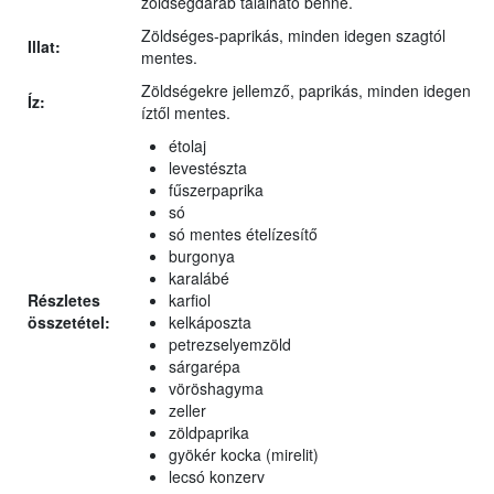
zöldségdarab található benne.
Zöldséges-paprikás, minden idegen szagtól
Illat:
mentes.
Zöldségekre jellemző, paprikás, minden idegen
Íz:
íztől mentes.
étolaj
levestészta
fűszerpaprika
só
só mentes ételízesítő
burgonya
karalábé
Részletes
karfiol
összetétel:
kelkáposzta
petrezselyemzöld
sárgarépa
vöröshagyma
zeller
zöldpaprika
gyökér kocka (mirelit)
lecsó konzerv