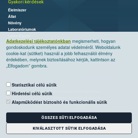
Gyakori kérdések
Élelmiszer
Állat
Növény
Laboratóriumok
Labor/Egyéb
Adatkezelési tájékoztatónkban
megismerheti, hogyan
gondoskodunk személyes adatai védelméről. Weboldalunk
cookie-kat (sütiket) használ a jobb felhasználói élmény
érdekében, melynek biztosításához kérjük, kattintson az
„Elfogadom” gombra.
Statisztikai célú sütik
Nemzeti Élelmiszerlánc-biztonsági Hivatal
Hirdetési célú sütik
Cím: 1024 Budapest, Keleti Károly utca. 24.
Alapműködést biztosító és funkcionális sütik
Levelezési cím: 1525 Budapest. Pf. 30.
ÖSSZES SÜTI ELFOGADÁSA
E-mail:
ugyfelszolgalat@nebih.gov.hu
Zöld szám: 06-80/263-244
KIVÁLASZTOTT SÜTIK ELFOGADÁSA
Telefon: 06-1/ 336-9000