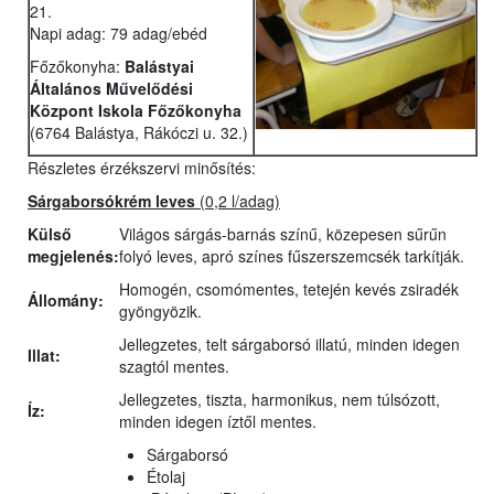
21.
Napi adag: 79 adag/ebéd
Főzőkonyha:
Balástyai
Általános Művelődési
Központ Iskola Főzőkonyha
(6764 Balástya, Rákóczi u. 32.)
Részletes érzékszervi minősítés:
Sárgaborsókrém leves
(0,2 l/adag)
Külső
Világos sárgás-barnás színű, közepesen sűrűn
megjelenés:
folyó leves, apró színes fűszerszemcsék tarkítják.
Homogén, csomómentes, tetején kevés zsiradék
Állomány:
gyöngyözik.
Jellegzetes, telt sárgaborsó illatú, minden idegen
Illat:
szagtól mentes.
Jellegzetes, tiszta, harmonikus, nem túlsózott,
Íz:
minden idegen íztől mentes.
Sárgaborsó
Étolaj