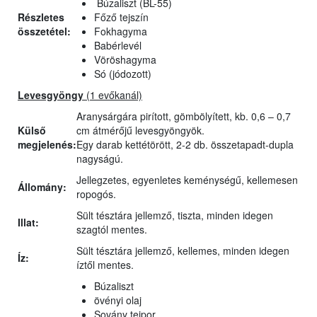
Búzaliszt (BL-55)
Részletes
Főző tejszín
összetétel:
Fokhagyma
Babérlevél
Vöröshagyma
Só (jódozott)
Levesgyöngy
(1 evőkanál)
Aranysárgára pirított, gömbölyített, kb. 0,6 – 0,7
Külső
cm átmérőjű levesgyöngyök.
megjelenés:
Egy darab kettétörött, 2-2 db. összetapadt-dupla
nagyságú.
Jellegzetes, egyenletes keménységű, kellemesen
Állomány:
ropogós.
Sült tésztára jellemző, tiszta, minden idegen
Illat:
szagtól mentes.
Sült tésztára jellemző, kellemes, minden idegen
Íz:
íztől mentes.
Búzaliszt
övényi olaj
Sovány tejpor