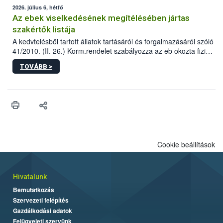
2026. július 6, hétfő
Az ebek viselkedésének megítélésében jártas
szakértők listája
A kedvtelésből tartott állatok tartásáról és forgalmazásáról szóló
41/2010. (II. 26.) Korm.rendelet szabályozza az eb okozta fizikai
sérülés, illetve ennek veszélye keletkezésekor felmerülő
TOVÁBB >
hatósági feladatokat, valamint a veszélyes eb tartását és annak
engedélyezését. Ezen eljárások során szükség esetén be kell
vonni az ebek viselkedésének megítélésében jártas szakértőt.
Cookie beállítások
Hivatalunk
Bemutatkozás
Szervezeti felépítés
Gazdálkodási adatok
Felügyeleti szervünk