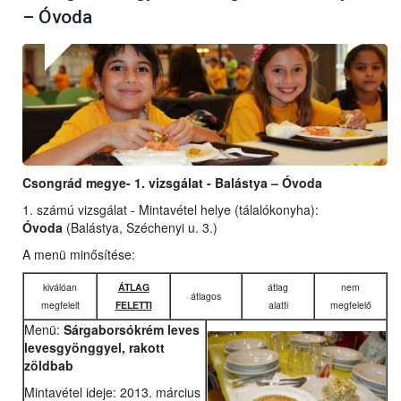
– Óvoda
Csongrád megye- 1. vizsgálat - Balástya – Óvoda
1. számú vizsgálat - Mintavétel helye (tálalókonyha):
Óvoda
(Balástya, Széchenyi u. 3.)
A menü minősítése:
kiválóan
ÁTLAG
átlag
nem
átlagos
megfelelt
FELETTI
alatti
megfelelő
Menü:
Sárgaborsókrém leves
levesgyönggyel, rakott
zöldbab
Mintavétel ideje: 2013. március