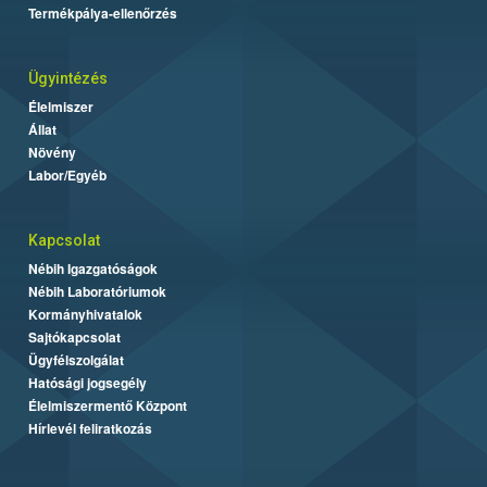
Termékpálya-ellenőrzés
Ügyintézés
Élelmiszer
Állat
Növény
Labor/Egyéb
Kapcsolat
Nébih Igazgatóságok
Nébih Laboratóriumok
Kormányhivatalok
Sajtókapcsolat
Ügyfélszolgálat
Hatósági jogsegély
Élelmiszermentő Központ
Hírlevél feliratkozás