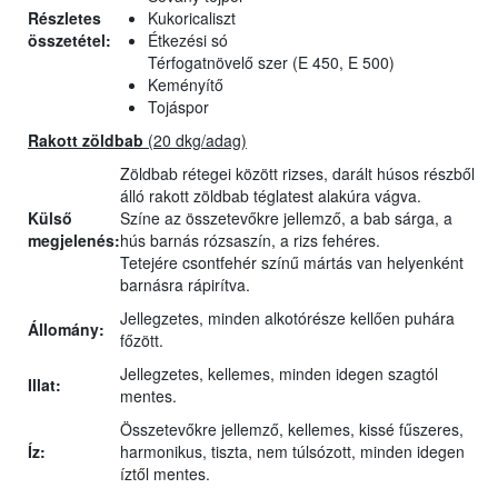
Részletes
Kukoricaliszt
összetétel:
Étkezési só
Térfogatnövelő szer (E 450, E 500)
Keményítő
Tojáspor
Rakott zöldbab
(20 dkg/adag)
Zöldbab rétegei között rizses, darált húsos részből
álló rakott zöldbab téglatest alakúra vágva.
Külső
Színe az összetevőkre jellemző, a bab sárga, a
megjelenés:
hús barnás rózsaszín, a rizs fehéres.
Tetejére csontfehér színű mártás van helyenként
barnásra rápirítva.
Jellegzetes, minden alkotórésze kellően puhára
Állomány:
főzött.
Jellegzetes, kellemes, minden idegen szagtól
Illat:
mentes.
Összetevőkre jellemző, kellemes, kissé fűszeres,
Íz:
harmonikus, tiszta, nem túlsózott, minden idegen
íztől mentes.