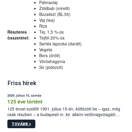
Pálmaolaj
Zöldbab (mirelit)
Búzaliszt (BL-55)
Vaj (tea)
Rizs
Részletes
Tej, 1,5 %-os
összetétel:
Tejföl 20%-os
Sertés lapocka (darált)
Vegeta
Bors (őrölt)
Vöröshagyma
Só (jódózott)
Friss hírek
2026. július 15, szerda
125 éve történt
125 évvel ezelőtt 1901. július 15-én, költözött be – igaz, még
csak részben – a budapesti m. kir. állami vetőmagvizsgáló
állomás a Kis Rókus utca 15. szám alatti, Czigler Győző által
TOVÁBB >
tervezett új épületébe.