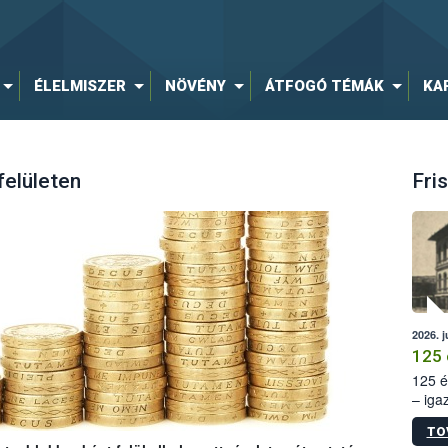
ÉLELMISZER
NÖVÉNY
ÁTFOGÓ TÉMÁK
KA
felületen
Fris
2026. j
125 
125 é
– iga
állam
TO
15. sz