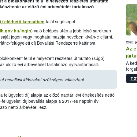
ést a blokkonként felül elhelyezett részletes útmutató
épüle
készítenie az előző évi árbevételét tartalmazó
itt elérhető keresőben
talál segítséget.
ih.gov.hu/login
) való belépés után a jobb felső sarokban
y saját jogon vagy meghatalmazója nevében kíván-e eljárni.
2026. j
ánc-felügyeleti díj Bevallási Rendszerre kattintva
Az e
járta
a blokkonként felül elhelyezett részletes útmutató (súgó)
A kedv
az előző évi árbevételét tartalmazó nyilvántartásait.
forga
Korm.
TO
nt bevallási időszakot szükséges választani.
sérül
felme
veszé
 felügyeleti díj alapja az előző naptári évi értékesítés nettó
Ezen 
felügyeleti díj bevallás alapja a 2017-es naptári évi
vonni
azó nettó árbevétel lesz.
jártas