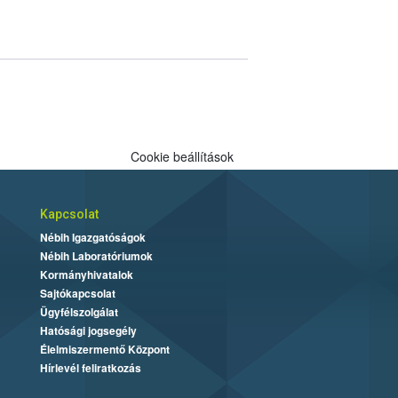
Cookie beállítások
Kapcsolat
Nébih Igazgatóságok
Nébih Laboratóriumok
Kormányhivatalok
Sajtókapcsolat
Ügyfélszolgálat
Hatósági jogsegély
Élelmiszermentő Központ
Hírlevél feliratkozás