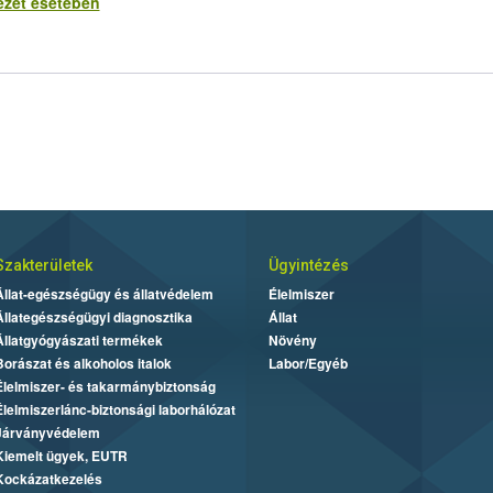
ezet esetében
Szakterületek
Ügyintézés
Állat-egészségügy és állatvédelem
Élelmiszer
Állategészségügyi diagnosztika
Állat
Állatgyógyászati termékek
Növény
Borászat és alkoholos italok
Labor/Egyéb
Élelmiszer- és takarmánybiztonság
Élelmiszerlánc-biztonsági laborhálózat
Járványvédelem
Kiemelt ügyek, EUTR
Kockázatkezelés