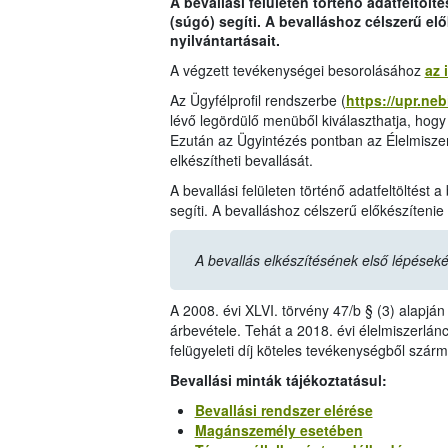
A bevallási felületen történő adatfeltölt
(súgó) segíti. A bevalláshoz célszerű elő
nyilvántartásait.
A végzett tevékenységei besorolásához
az 
Az Ügyfélprofil rendszerbe (
https://upr.neb
lévő legördülő menüből kiválaszthatja, hog
Ezután az Ügyintézés pontban az Élelmiszerl
elkészítheti bevallását.
A bevallási felületen történő adatfeltöltést 
segíti. A bevalláshoz célszerű előkészítenie 
A bevallás elkészítésének első lépéseké
A 2008. évi XLVI. törvény 47/b § (3) alapján a
árbevétele. Tehát a 2018. évi élelmiszerlánc-
felügyeleti díj köteles tevékenységből szárm
Bevallási minták tájékoztatásul:
Bevallási rendszer elérése
Magánszemély esetében