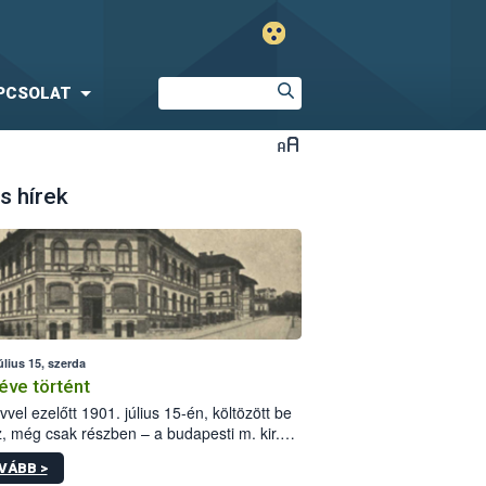
PCSOLAT
s hírek
úlius 15, szerda
éve történt
vvel ezelőtt 1901. július 15-én, költözött be
z, még csak részben – a budapesti m. kir.
i vetőmagvizsgáló állomás a Kis Rókus utca
VÁBB >
ám alatti, Czigler Győző által tervezett új