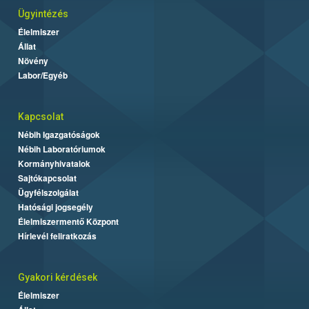
Ügyintézés
Élelmiszer
Állat
Növény
Labor/Egyéb
Kapcsolat
Nébih Igazgatóságok
Nébih Laboratóriumok
Kormányhivatalok
Sajtókapcsolat
Ügyfélszolgálat
Hatósági jogsegély
Élelmiszermentő Központ
Hírlevél feliratkozás
Gyakori kérdések
Élelmiszer