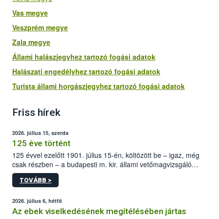
Vas megye
Veszprém megye
Zala megye
Állami halászjegyhez tartozó fogási adatok
Halászati engedélyhez tartozó fogási adatok
Turista állami horgászjegyhez tartozó fogási adatok
Friss hírek
2026. július 15, szerda
125 éve történt
125 évvel ezelőtt 1901. július 15-én, költözött be – igaz, még
csak részben – a budapesti m. kir. állami vetőmagvizsgáló
állomás a Kis Rókus utca 15. szám alatti, Czigler Győző által
TOVÁBB >
tervezett új épületébe.
2026. július 6, hétfő
Az ebek viselkedésének megítélésében jártas