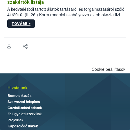
szakértők listája
A kedvtelésből tartott állatok tartásáról és forgalmazásáról szóló
41/2010. (II. 26.) Korm.rendelet szabályozza az eb okozta fizikai
sérülés, illetve ennek veszélye keletkezésekor felmerülő
TOVÁBB >
hatósági feladatokat, valamint a veszélyes eb tartását és annak
engedélyezését. Ezen eljárások során szükség esetén be kell
vonni az ebek viselkedésének megítélésében jártas szakértőt.
Cookie beállítások
Hivatalunk
Bemutatkozás
Szervezeti felépítés
Gazdálkodási adatok
Felügyeleti szervünk
Projektek
Kapcsolódó linkek