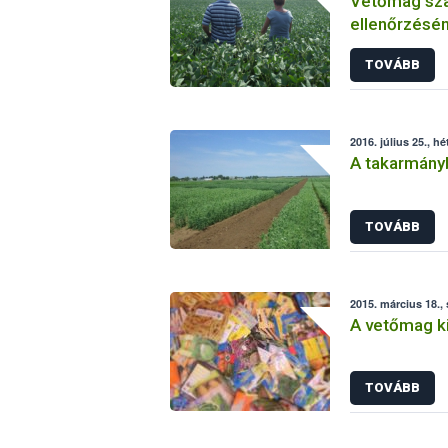
Vetőmag sza
ellenőrzésé
TOVÁBB
2016. július 25., hé
A takarmány
TOVÁBB
2015. március 18.,
A vetőmag ki
TOVÁBB