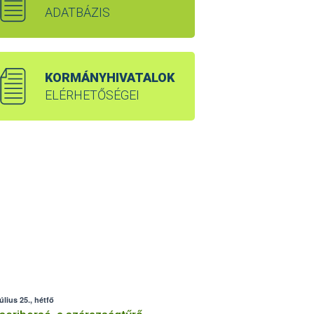
ADATBÁZIS
KORMÁNYHIVATALOK
ELÉRHETŐSÉGEI
úlius 25., hétfő