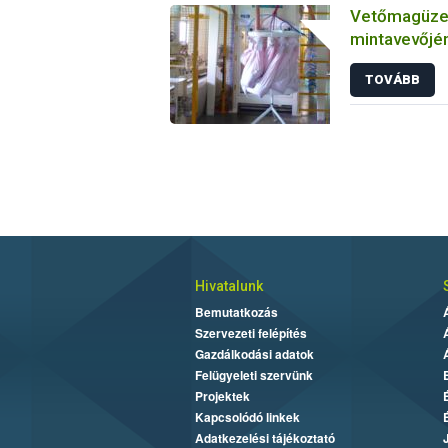
Vetőmagüze
mintavevőjé
tájékoztató
TOVÁBB
Hivatalunk
Bemutatkozás
Szervezeti felépítés
Gazdálkodási adatok
Felügyeleti szervünk
Projektek
Kapcsolódó linkek
Adatkezelési tájékoztató