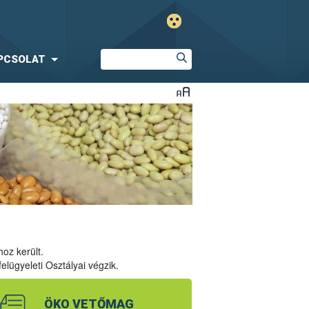
PCSOLAT
oz került.
lügyeleti Osztályai végzik.
ÖKO VETŐMAG