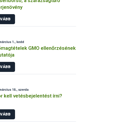
seriborsó, a szárazságtűrő
rjenövény
VÁBB
március 1., kedd
őmagtételek GMO ellenőrzésének
tatója
VÁBB
március 18., szerda
r kell vetésbejelentést írni?
VÁBB