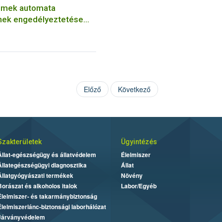
mek automata
nek engedélyeztetése
Előző
Következő
Szakterületek
Ügyintézés
Állat-egészségügy és állatvédelem
Élelmiszer
Állategészségügyi diagnosztika
Állat
Állatgyógyászati termékek
Növény
Borászat és alkoholos italok
Labor/Egyéb
Élelmiszer- és takarmánybiztonság
Élelmiszerlánc-biztonsági laborhálózat
Járványvédelem