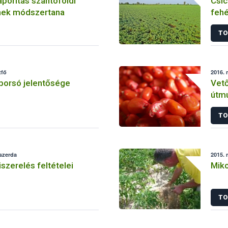
porítás szántóföldi
Csic
nek módszertana
fehé
TO
tfő
2016. 
borsó jelentősége
Vet
útmu
TO
 szerda
2015. 
szerelés feltételei
Miko
TO