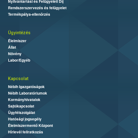
Nyilvántartási és Felügyeleti Díj
Rendszerszervezés és felügyelet
Termékpálya-ellenőrzés
Ügyintézés
Élelmiszer
Állat
Növény
Labor/Egyéb
Kapcsolat
Nébih Igazgatóságok
Nébih Laboratóriumok
Kormányhivatalok
Sajtókapcsolat
Ügyfélszolgálat
Hatósági jogsegély
Élelmiszermentő Központ
Hírlevél feliratkozás