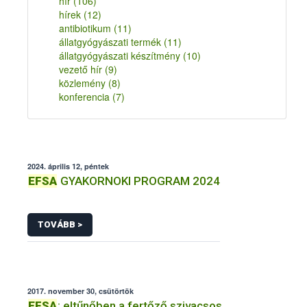
hír
(106)
hírek
(12)
antibiotikum
(11)
állatgyógyászati termék
(11)
állatgyógyászati készítmény
(10)
vezető hír
(9)
közlemény
(8)
konferencia
(7)
2024. április 12, péntek
EFSA
GYAKORNOKI PROGRAM 2024
TOVÁBB >
2017. november 30, csütörtök
EFSA
: eltűnőben a fertőző szivacsos