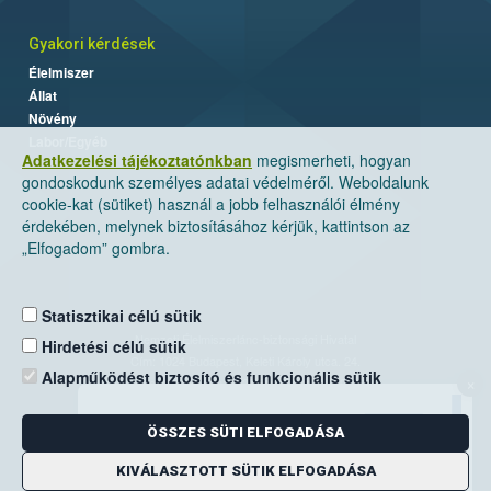
Gyakori kérdések
Élelmiszer
Állat
Növény
Labor/Egyéb
Adatkezelési tájékoztatónkban
megismerheti, hogyan
gondoskodunk személyes adatai védelméről. Weboldalunk
cookie-kat (sütiket) használ a jobb felhasználói élmény
érdekében, melynek biztosításához kérjük, kattintson az
„Elfogadom” gombra.
Statisztikai célú sütik
Nemzeti Élelmiszerlánc-biztonsági Hivatal
Hirdetési célú sütik
Cím: 1024 Budapest, Keleti Károly utca. 24.
Alapműködést biztosító és funkcionális sütik
×
Levelezési cím: 1525 Budapest. Pf. 30.
ÖSSZES SÜTI ELFOGADÁSA
E-mail:
ugyfelszolgalat@nebih.gov.hu
Zöld szám: 06-80/263-244
KIVÁLASZTOTT SÜTIK ELFOGADÁSA
Telefon: 06-1/ 336-9000