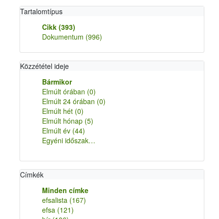
Tartalomtípus
Cikk
(393)
Dokumentum
(996)
Közzététel ideje
Bármikor
Elmúlt órában
(0)
Elmúlt 24 órában
(0)
Elmúlt hét
(0)
Elmúlt hónap
(5)
Elmúlt év
(44)
Egyéni időszak…
Címkék
Minden címke
efsalista
(167)
efsa
(121)