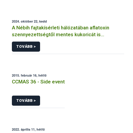
2024. október 22, kedd
A Nébih fajtakísérleti hálózatában aflatoxin
szennyezettségtől mentes kukoricát is
termesztettek
TOVÁBB >
2015. február 16, hétfő
CCMAS 36 - Side event
TOVÁBB >
2022. április 11, hétfő