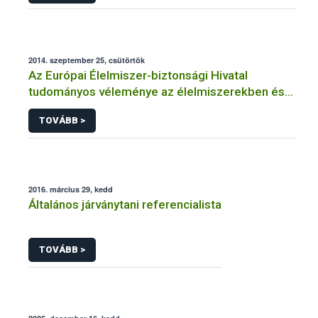
2014. szeptember 25, csütörtök
Az Európai Élelmiszer-biztonsági Hivatal
tudományos véleménye az élelmiszerekben és
takarmányokban jelenlévő citrininnel
TOVÁBB >
kapcsolatban
2016. március 29, kedd
Általános járványtani referencialista
TOVÁBB >