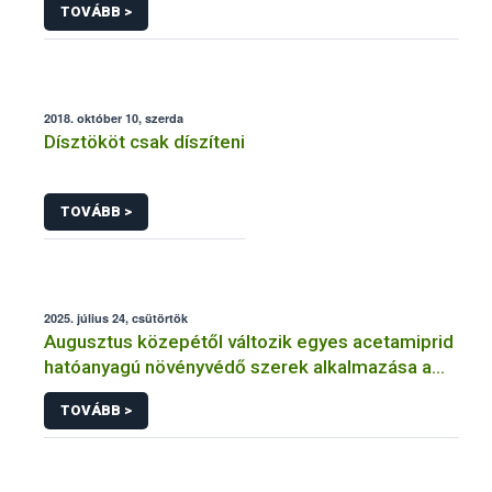
TOVÁBB >
2018. október 10, szerda
Dísztököt csak díszíteni
TOVÁBB >
2025. július 24, csütörtök
Augusztus közepétől változik egyes acetamiprid
hatóanyagú növényvédő szerek alkalmazása a
határérték csökkentése miatt
TOVÁBB >