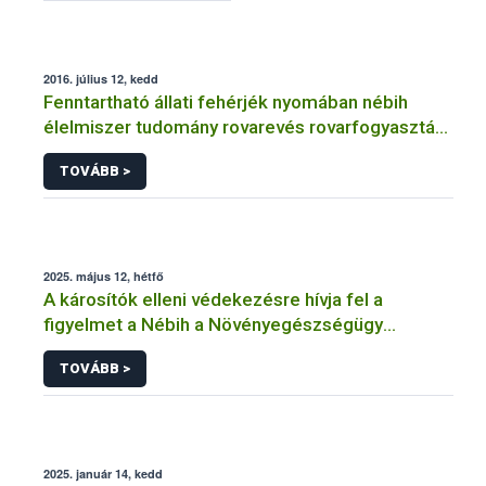
2016. július 12, kedd
Fenntartható állati fehérjék nyomában nébih
élelmiszer tudomány rovarevés rovarfogyasztás
rovar
TOVÁBB >
2025. május 12, hétfő
A károsítók elleni védekezésre hívja fel a
figyelmet a Nébih a Növényegészségügy
Nemzetközi Napja alkalmából
TOVÁBB >
2025. január 14, kedd