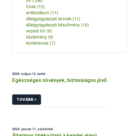
hír
(106)
hírek
(12)
antibiotikum
(11)
állatgyógyászati termék
(11)
állatgyógyászati készítmény
(10)
vezető hír
(9)
közlemény
(8)
konferencia
(7)
2026. május 12, kedd
Egészséges növények, biztonságos jövő
TOVÁBB >
2024. január 11, csütörtök
Általános tájékoztató a kender alapú