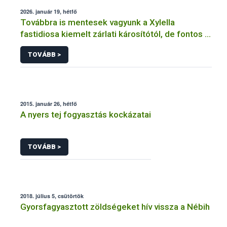
2026. január 19, hétfő
Továbbra is mentesek vagyunk a Xylella
fastidiosa kiemelt zárlati károsítótól, de fontos a
megelőzés
TOVÁBB >
2015. január 26, hétfő
A nyers tej fogyasztás kockázatai
TOVÁBB >
2018. július 5, csütörtök
Gyorsfagyasztott zöldségeket hív vissza a Nébih