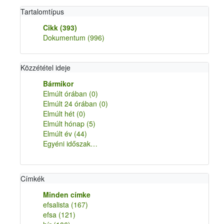
Tartalomtípus
Cikk
(393)
Dokumentum
(996)
Közzététel ideje
Bármikor
Elmúlt órában
(0)
Elmúlt 24 órában
(0)
Elmúlt hét
(0)
Elmúlt hónap
(5)
Elmúlt év
(44)
Egyéni időszak…
Címkék
Minden címke
efsalista
(167)
efsa
(121)