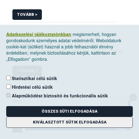
TOVÁBB >
Adatkezelési tájékoztatónkban
megismerheti, hogyan
gondoskodunk személyes adatai védelméről. Weboldalunk
2020. március 18, szerda
cookie-kat (sütiket) használ a jobb felhasználói élmény
A koronavirus allategeszsegugyi vonatkozasai
érdekében, melynek biztosításához kérjük, kattintson az
„Elfogadom” gombra.
TOVÁBB >
Statisztikai célú sütik
Hirdetési célú sütik
Alapműködést biztosító és funkcionális sütik
×
2016. december 21, szerda
Két tucat glifozát készítmény engedélyét vonta
ÖSSZES SÜTI ELFOGADÁSA
vissza a NÉBIH
KIVÁLASZTOTT SÜTIK ELFOGADÁSA
TOVÁBB >