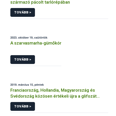
származó pácolt tarlórépában
TOVÁBB >
2023. október 19, csütörtök
A szarvasmarha-gümőkór
TOVÁBB >
2019. március 15, péntek
Franciaország, Hollandia, Magyarország és
Svédország közösen értékeli újra a glifozát
hatóanyagot
TOVÁBB >