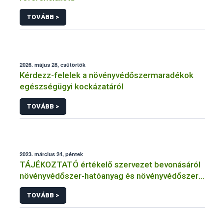
TOVÁBB >
2026. május 28, csütörtök
Kérdezz-felelek a növényvédőszermaradékok
egészségügyi kockázatáról
TOVÁBB >
2023. március 24, péntek
TÁJÉKOZTATÓ értékelő szervezet bevonásáról
növényvédőszer-hatóanyag és növényvédőszer
engedélyezésére, továbbá a meglévő engedély
TOVÁBB >
meghosszabbítására vagy módosítására irányuló
eljárásba