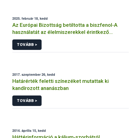
2025. február 18, kedd
Az Európai Bizottság betiltotta a biszfenol-A
használatát az élelmiszerekkel érintkező
anyagokban
TOVÁBB >
2017. szeptember 26, kedd
Határérték feletti színezéket mutattak ki
kandírozott ananászban
TOVÁBB >
2014. április 15, kedd
Háttérinformáció a kálium-szorbátról