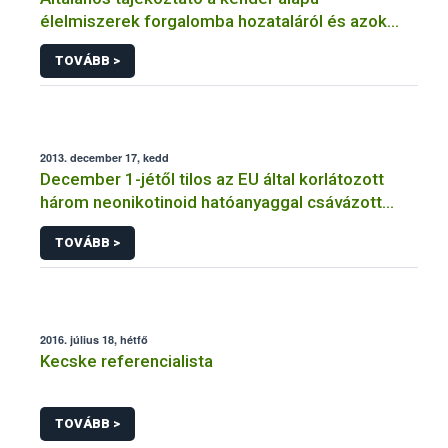
élelmiszerek forgalomba hozataláról és azok
szabályozásáról
TOVÁBB >
2013. december 17, kedd
December 1-jétől tilos az EU által korlátozott
három neonikotinoid hatóanyaggal csávázott
repce, kukorica és napraforgó vetőmagok
TOVÁBB >
forgalmazása és vetése
2016. július 18, hétfő
Kecske referencialista
TOVÁBB >