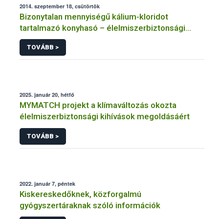
2014. szeptember 18, csütörtök
Bizonytalan mennyiségű kálium-kloridot
tartalmazó konyhasó – élelmiszerbiztonsági
vonatkozások
TOVÁBB >
2025. január 20, hétfő
MYMATCH projekt a klímaváltozás okozta
élelmiszerbiztonsági kihívások megoldásáért
TOVÁBB >
2022. január 7, péntek
Kiskereskedőknek, közforgalmú
gyógyszertáraknak szóló információk